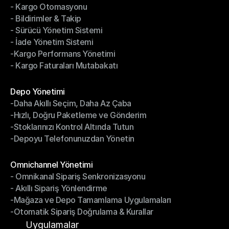
- Kargo Otomasyonu
- Çoklu Taşıyıcı Entegrasyonu
- Bildirimler & Takip
- Kargo Otomasyonu
- Sürücü Yönetim Sistemi
- Bildirimler & Takip
- İade Yönetim Sistemi
- Sürücü Yönetim Sistemi
-Kargo Performans Yönetimi
- İade Yönetim Sistemi
- Kargo Faturaları Mutabakatı
-Kargo Performans Yönetimi
- Kargo Faturaları Mutabakatı
Modüller
Depo Yönetimi
-Daha Akıllı Seçim, Daha Az Çaba
Depo Yönetimi
-Hızlı, Doğru Paketleme ve Gönderim
-Daha Akıllı Seçim, Daha Az Çaba
-Stoklarınızı Kontrol Altında Tutun
-Hızlı, Doğru Paketleme ve Gönderim
-Depoyu Telefonunuzdan Yönetin
-Stoklarınızı Kontrol Altında Tutun
-Depoyu Telefonunuzdan Yönetin
Modüller
Omnichannel Yönetimi
- Omnikanal Sipariş Senkronizasyonu
Omnichannel Yönetimi
- Akıllı Sipariş Yönlendirme
- Omnikanal Sipariş Senkronizasyonu
-Mağaza ve Depo Tamamlama Uygulamaları
- Akıllı Sipariş Yönlendirme
-Otomatik Sipariş Doğrulama & Kurallar
-Mağaza ve Depo Tamamlama Uygulamaları
-Otomatik Sipariş Doğrulama & Kurallar
Uygulamalar