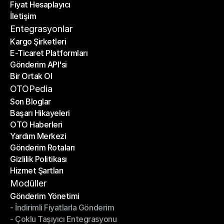
Fiyat Hesaplayıcı
Planlar
İletişim
Fiyat Hesaplayıcı
İletişim
Entegrasyonlar
Kargo Şirketleri
E-Ticaret Platformları
Kargo Şirketleri
Gönderim API'si
E-Ticaret Platformları
Bir Ortak Ol
Gönderim API'si
Bir Ortak Ol
OTOPedia
Son Bloglar
Başarı Hikayeleri
Son Bloglar
OTO Haberleri
Başarı Hikayeleri
Yardım Merkezi
OTO Haberleri
Gönderim Rotaları
Yardım Merkezi
Gizlilik Politikası
Gönderim Rotaları
Hizmet Şartları
Gizlilik Politikası
Hizmet Şartları
Modüller
Gönderim Yönetimi
- İndirimli Fiyatlarla Gönderim
Gönderim Yönetimi
- Çoklu Taşıyıcı Entegrasyonu
- İndirimli Fiyatlarla Gönderim