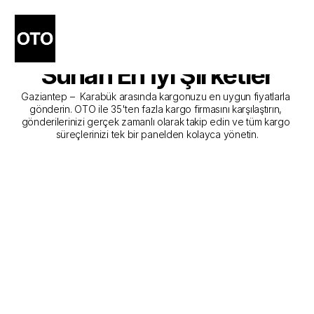
Gaziantep - Karabük 
Kargo Gönderim Hizmeti 
Sunan En İyi Şirketler
Gaziantep –  Karabük arasında kargonuzu en uygun fiyatlarla 
gönderin. OTO ile 35'ten fazla kargo firmasını karşılaştırın, 
gönderilerinizi gerçek zamanlı olarak takip edin ve tüm kargo 
süreçlerinizi tek bir panelden kolayca yönetin.