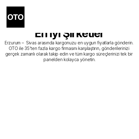
Erzurum - Sivas Kargo 
Gönderim Hizmeti Sunan 
En İyi Şirketler
Erzurum –  Sivas arasında kargonuzu en uygun fiyatlarla gönderin. 
OTO ile 35'ten fazla kargo firmasını karşılaştırın, gönderilerinizi 
gerçek zamanlı olarak takip edin ve tüm kargo süreçlerinizi tek bir 
panelden kolayca yönetin.