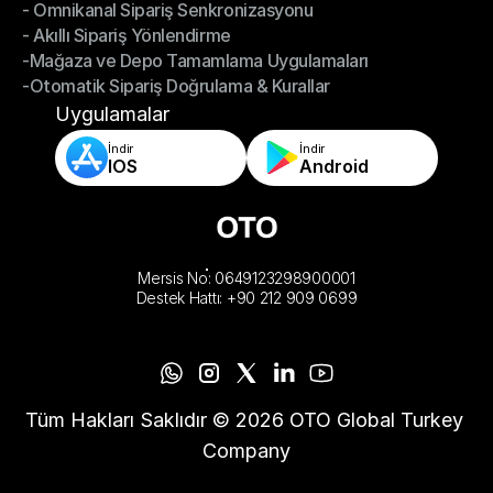
- Omnikanal Sipariş Senkronizasyonu
Omnichannel Yönetimi
- Akıllı Sipariş Yönlendirme
- Omnikanal Sipariş Senkronizasyonu
-Mağaza ve Depo Tamamlama Uygulamaları
- Akıllı Sipariş Yönlendirme
-Otomatik Sipariş Doğrulama & Kurallar
-Mağaza ve Depo Tamamlama Uygulamaları
-Otomatik Sipariş Doğrulama & Kurallar
Uygulamalar
İndir
İndir
IOS
Android
Mersis No: 0649123298900001
Destek Hattı: +90 212 909 0699
Tüm Hakları Saklıdır © 2026 OTO Global Turkey 
Company