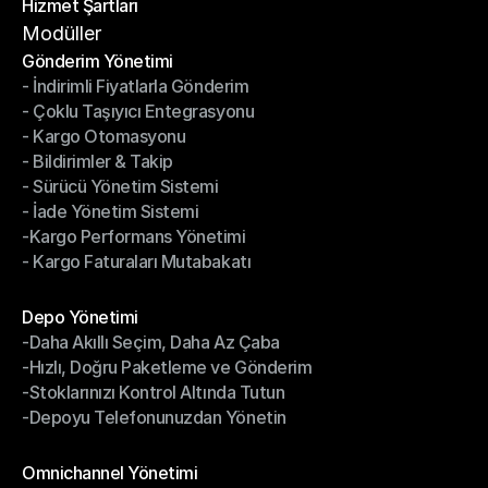
Hizmet Şartları
Gizlilik Politikası
Hizmet Şartları
Modüller
Gönderim Yönetimi
- İndirimli Fiyatlarla Gönderim
Gönderim Yönetimi
- Çoklu Taşıyıcı Entegrasyonu
- İndirimli Fiyatlarla Gönderim
- Kargo Otomasyonu
- Çoklu Taşıyıcı Entegrasyonu
- Bildirimler & Takip
- Kargo Otomasyonu
- Sürücü Yönetim Sistemi
- Bildirimler & Takip
- İade Yönetim Sistemi
- Sürücü Yönetim Sistemi
-Kargo Performans Yönetimi
- İade Yönetim Sistemi
- Kargo Faturaları Mutabakatı
-Kargo Performans Yönetimi
- Kargo Faturaları Mutabakatı
Modüller
Depo Yönetimi
-Daha Akıllı Seçim, Daha Az Çaba
Depo Yönetimi
-Hızlı, Doğru Paketleme ve Gönderim
-Daha Akıllı Seçim, Daha Az Çaba
-Stoklarınızı Kontrol Altında Tutun
-Hızlı, Doğru Paketleme ve Gönderim
-Depoyu Telefonunuzdan Yönetin
-Stoklarınızı Kontrol Altında Tutun
-Depoyu Telefonunuzdan Yönetin
Modüller
Omnichannel Yönetimi