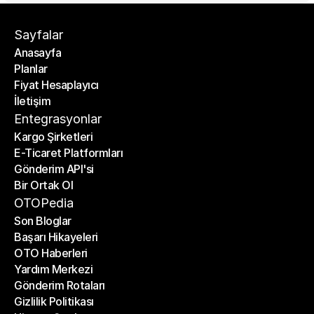
Sayfalar
Anasayfa
Planlar
Anasayfa
Fiyat Hesaplayıcı
Planlar
İletişim
Fiyat Hesaplayıcı
İletişim
Entegrasyonlar
Kargo Şirketleri
E-Ticaret Platformları
Kargo Şirketleri
Gönderim API'si
E-Ticaret Platformları
Bir Ortak Ol
Gönderim API'si
Bir Ortak Ol
OTOPedia
Son Bloglar
Başarı Hikayeleri
Son Bloglar
OTO Haberleri
Başarı Hikayeleri
Yardım Merkezi
OTO Haberleri
Gönderim Rotaları
Yardım Merkezi
Gizlilik Politikası
Gönderim Rotaları