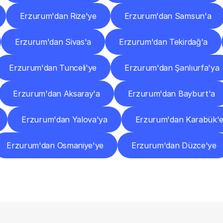
Erzurum'dan Rize'ye
Erzurum'dan Samsun'a
Erzurum'dan Sivas'a
Erzurum'dan Tekirdağ'a
Erzurum'dan Tunceli'ye
Erzurum'dan Şanlıurfa'ya
Erzurum'dan Aksaray'a
Erzurum'dan Bayburt'a
Erzurum'dan Yalova'ya
Erzurum'dan Karabük'
Erzurum'dan Osmaniye'ye
Erzurum'dan Düzce'ye
Sıkça
Sorulan
Sorular
Başlamadan
Önce
Bilmeniz
Gereken
Her
Şey