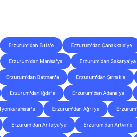
er
Şehirlere
Teslimat
Nokta
Diğer
şehirlerden
faaliyet
gösteren
teslimat
hizmetlerini
keşfedin.
Erzurum'dan Bitlis'e
Erzurum'dan Çanakkale'ye
Erzurum'dan Manisa'ya
Erzurum'dan Sakarya'ya
Erzurum'dan Batman'a
Erzurum'dan Şırnak'a
Erzurum'dan Iğdır'a
Erzurum'dan Adana'ya
fyonkarahisar'a
Erzurum'dan Ağrı'ya
Erzurum
Erzurum'dan Antalya'ya
Erzurum'dan Artvin'e