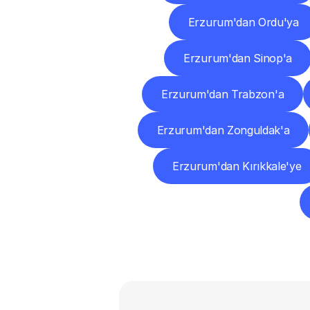
Erzurum'dan Ordu'ya
Erzurum'dan Sinop'a
Erzurum'dan Trabzon'a
Erzurum'dan Zonguldak'a
Erzurum'dan Kırıkkale'ye