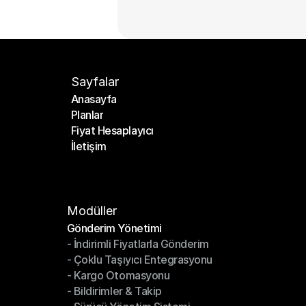
Sayfalar
Anasayfa
Planlar
Anasayfa
Fiyat Hesaplayıcı
Planlar
İletişim
Fiyat Hesaplayıcı
İletişim
Modüller
Gönderim Yönetimi
- İndirimli Fiyatlarla Gönderim
Gönderim Yönetimi
- Çoklu Taşıyıcı Entegrasyonu
- İndirimli Fiyatlarla Gönderim
- Kargo Otomasyonu
- Çoklu Taşıyıcı Entegrasyonu
- Bildirimler & Takip
- Kargo Otomasyonu