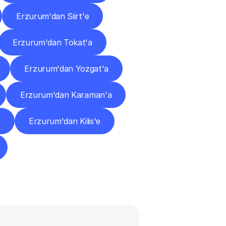
Erzurum'dan Siirt'e
Erzurum'dan Tokat'a
Erzurum'dan Yozgat'a
Erzurum'dan Karaman'a
e
Erzurum'dan Kilis'e