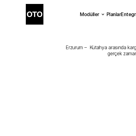
Modüller
Planlar
Entegr
Erzurum
-
Küt
Planlar
Modüller
Ente
Erzurum –  Kütahya arasında kargon
gerçek zamanl