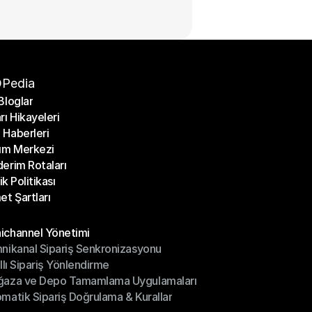
Pedia
Bloglar
rı Hikayeleri
Bloglar
Haberleri
rı Hikayeleri
ım Merkezi
Haberleri
erim Rotaları
ım Merkezi
lik Politikası
erim Rotaları
et Şartları
lik Politikası
et Şartları
üller
channel Yönetimi
nikanal Sipariş Senkronizasyonu
ichannel Yönetimi
ıllı Sipariş Yönlendirme
mnikanal Sipariş Senkronizasyonu
ğaza ve Depo Tamamlama Uygulamaları
ıllı Sipariş Yönlendirme
matik Sipariş Doğrulama & Kurallar
ğaza ve Depo Tamamlama Uygulamaları