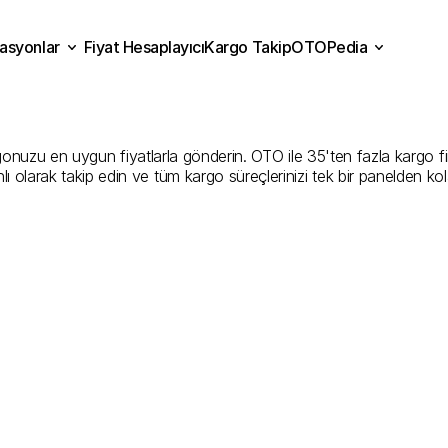
asyonlar
Fiyat Hesaplayıcı
Kargo Takip
OTOPedia
ahya
Kargo
Gönderim
Hiz
Fiyat Hesaplayıcı
Kargo Takip
grasyonlar
OTOPedia
İyi
Şirketler
uzu en uygun fiyatlarla gönderin. OTO ile 35'ten fazla kargo firmas
ı olarak takip edin ve tüm kargo süreçlerinizi tek bir panelden ko