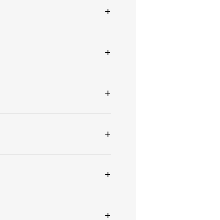
+
+
+
+
+
+