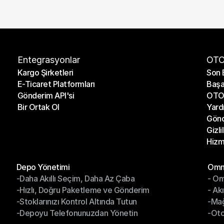
Entegrasyonlar
OTO
Kargo Şirketleri
Son 
E-Ticaret Platformları
Başa
Kargo Şirketleri
Son 
Gönderim API'si
OTO 
E-Ticaret Platformları
Başa
Bir Ortak Ol
Yard
Gönderim API'si
OTO 
Gönd
Bir Ortak Ol
Yard
Gizli
Gönd
Hizm
Gizli
Hizm
Modüller
Mod
Depo Yönetimi
Omni
-Daha Akıllı Seçim, Daha Az Çaba
- Om
Depo Yönetimi
Omn
-Hızlı, Doğru Paketleme ve Gönderim
- Ak
-Daha Akıllı Seçim, Daha Az Çaba
- O
-Stoklarınızı Kontrol Altında Tutun
-Ma
-Hızlı, Doğru Paketleme ve Gönderim
- Ak
-Depoyu Telefonunuzdan Yönetin
-Oto
-Stoklarınızı Kontrol Altında Tutun
-Ma