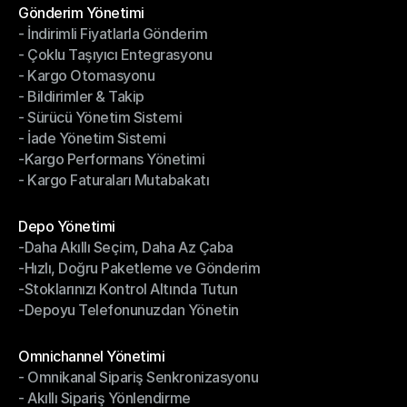
Gönderim Yönetimi
- İndirimli Fiyatlarla Gönderim
Gönderim Yönetimi
- Çoklu Taşıyıcı Entegrasyonu
- İndirimli Fiyatlarla Gönderim
- Kargo Otomasyonu
- Çoklu Taşıyıcı Entegrasyonu
- Bildirimler & Takip
- Kargo Otomasyonu
- Sürücü Yönetim Sistemi
- Bildirimler & Takip
- İade Yönetim Sistemi
- Sürücü Yönetim Sistemi
-Kargo Performans Yönetimi
- İade Yönetim Sistemi
- Kargo Faturaları Mutabakatı
-Kargo Performans Yönetimi
- Kargo Faturaları Mutabakatı
Modüller
Depo Yönetimi
-Daha Akıllı Seçim, Daha Az Çaba
Depo Yönetimi
-Hızlı, Doğru Paketleme ve Gönderim
-Daha Akıllı Seçim, Daha Az Çaba
-Stoklarınızı Kontrol Altında Tutun
-Hızlı, Doğru Paketleme ve Gönderim
-Depoyu Telefonunuzdan Yönetin
-Stoklarınızı Kontrol Altında Tutun
-Depoyu Telefonunuzdan Yönetin
Modüller
Omnichannel Yönetimi
- Omnikanal Sipariş Senkronizasyonu
Omnichannel Yönetimi
- Akıllı Sipariş Yönlendirme
- Omnikanal Sipariş Senkronizasyonu