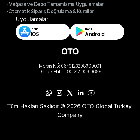
-Mağaza ve Depo Tamamlama Uygulamaları
- Akıllı Sipariş Yönlendirme
-Otomatik Sipariş Doğrulama & Kurallar
-Mağaza ve Depo Tamamlama Uygulamaları
-Otomatik Sipariş Doğrulama & Kurallar
Uygulamalar
İndir
İndir
IOS
Android
Mersis No: 0649123298900001
Destek Hattı: +90 212 909 0699
Tüm Hakları Saklıdır © 2026 OTO Global Turkey 
Company