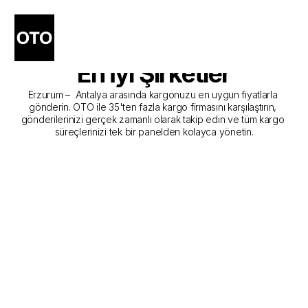
Erzurum - Antalya Kargo 
Gönderim Hizmeti Sunan 
En İyi Şirketler
Erzurum –  Antalya arasında kargonuzu en uygun fiyatlarla 
gönderin. OTO ile 35'ten fazla kargo firmasını karşılaştırın, 
gönderilerinizi gerçek zamanlı olarak takip edin ve tüm kargo 
süreçlerinizi tek bir panelden kolayca yönetin.