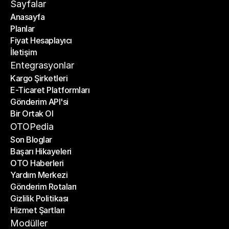
Sayfalar
Anasayfa
Planlar
Anasayfa
Fiyat Hesaplayıcı
Planlar
İletişim
Fiyat Hesaplayıcı
İletişim
Entegrasyonlar
Kargo Şirketleri
E-Ticaret Platformları
Kargo Şirketleri
Gönderim API'si
E-Ticaret Platformları
Bir Ortak Ol
Gönderim API'si
Bir Ortak Ol
OTOPedia
Son Bloglar
Başarı Hikayeleri
Son Bloglar
OTO Haberleri
Başarı Hikayeleri
Yardım Merkezi
OTO Haberleri
Gönderim Rotaları
Yardım Merkezi
Gizlilik Politikası
Gönderim Rotaları
Hizmet Şartları
Gizlilik Politikası
Hizmet Şartları
Modüller