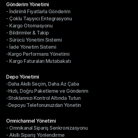
Gönderim Yönetimi
- İndirimli Fiyatlarla Gönderim
Gönderim Yönetimi
- Çoklu Taşıyıcı Entegrasyonu
- İndirimli Fiyatlarla Gönderim
- Kargo Otomasyonu
- Çoklu Taşıyıcı Entegrasyonu
- Bildirimler & Takip
- Kargo Otomasyonu
- Sürücü Yönetim Sistemi
- Bildirimler & Takip
- İade Yönetim Sistemi
- Sürücü Yönetim Sistemi
-Kargo Performans Yönetimi
- İade Yönetim Sistemi
- Kargo Faturaları Mutabakatı
-Kargo Performans Yönetimi
- Kargo Faturaları Mutabakatı
Modüller
Depo Yönetimi
-Daha Akıllı Seçim, Daha Az Çaba
Depo Yönetimi
-Hızlı, Doğru Paketleme ve Gönderim
-Daha Akıllı Seçim, Daha Az Çaba
-Stoklarınızı Kontrol Altında Tutun
-Hızlı, Doğru Paketleme ve Gönderim
-Depoyu Telefonunuzdan Yönetin
-Stoklarınızı Kontrol Altında Tutun
-Depoyu Telefonunuzdan Yönetin
Modüller
Omnichannel Yönetimi
- Omnikanal Sipariş Senkronizasyonu
Omnichannel Yönetimi
- Akıllı Sipariş Yönlendirme
- Omnikanal Sipariş Senkronizasyonu