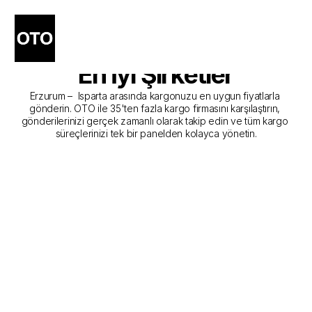
Erzurum - Isparta Kargo 
Gönderim Hizmeti Sunan 
En İyi Şirketler
Erzurum –  Isparta arasında kargonuzu en uygun fiyatlarla 
gönderin. OTO ile 35'ten fazla kargo firmasını karşılaştırın, 
gönderilerinizi gerçek zamanlı olarak takip edin ve tüm kargo 
süreçlerinizi tek bir panelden kolayca yönetin.