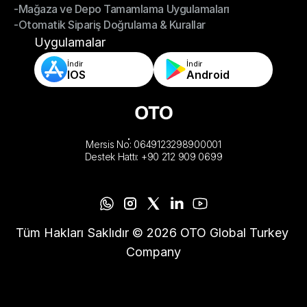
-Mağaza ve Depo Tamamlama Uygulamaları
- Akıllı Sipariş Yönlendirme
-Otomatik Sipariş Doğrulama & Kurallar
-Mağaza ve Depo Tamamlama Uygulamaları
-Otomatik Sipariş Doğrulama & Kurallar
Uygulamalar
İndir
İndir
IOS
Android
Mersis No: 0649123298900001
Destek Hattı: +90 212 909 0699
Tüm Hakları Saklıdır © 2026 OTO Global Turkey 
Company