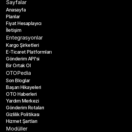
Sayfalar
Anasayfa
Planlar
Anasayfa
Fiyat Hesaplayıcı
Planlar
İletişim
Fiyat Hesaplayıcı
İletişim
Entegrasyonlar
Kargo Şirketleri
E-Ticaret Platformları
Kargo Şirketleri
Gönderim API'si
E-Ticaret Platformları
Bir Ortak Ol
Gönderim API'si
Bir Ortak Ol
OTOPedia
Son Bloglar
Başarı Hikayeleri
Son Bloglar
OTO Haberleri
Başarı Hikayeleri
Yardım Merkezi
OTO Haberleri
Gönderim Rotaları
Yardım Merkezi
Gizlilik Politikası
Gönderim Rotaları
Hizmet Şartları
Gizlilik Politikası
Hizmet Şartları
Modüller