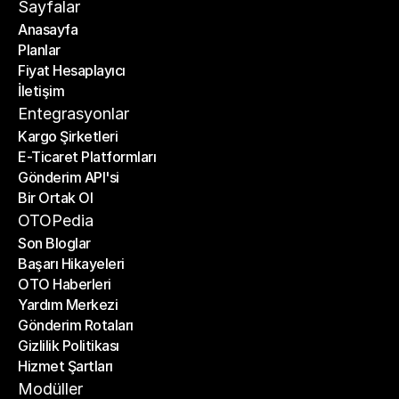
Sayfalar
Anasayfa
Planlar
Anasayfa
Fiyat Hesaplayıcı
Planlar
İletişim
Fiyat Hesaplayıcı
İletişim
Entegrasyonlar
Kargo Şirketleri
E-Ticaret Platformları
Kargo Şirketleri
Gönderim API'si
E-Ticaret Platformları
Bir Ortak Ol
Gönderim API'si
Bir Ortak Ol
OTOPedia
Son Bloglar
Başarı Hikayeleri
Son Bloglar
OTO Haberleri
Başarı Hikayeleri
Yardım Merkezi
OTO Haberleri
Gönderim Rotaları
Yardım Merkezi
Gizlilik Politikası
Gönderim Rotaları
Hizmet Şartları
Gizlilik Politikası
Hizmet Şartları
Modüller