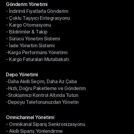
Gönderim Yönetimi
- İndirimli Fiyatlarla Gönderim
Gönderim Yönetimi
- Çoklu Taşıyıcı Entegrasyonu
- İndirimli Fiyatlarla Gönderim
- Kargo Otomasyonu
- Çoklu Taşıyıcı Entegrasyonu
- Bildirimler & Takip
- Kargo Otomasyonu
- Sürücü Yönetim Sistemi
- Bildirimler & Takip
- İade Yönetim Sistemi
- Sürücü Yönetim Sistemi
-Kargo Performans Yönetimi
- İade Yönetim Sistemi
- Kargo Faturaları Mutabakatı
-Kargo Performans Yönetimi
- Kargo Faturaları Mutabakatı
Modüller
Depo Yönetimi
-Daha Akıllı Seçim, Daha Az Çaba
Depo Yönetimi
-Hızlı, Doğru Paketleme ve Gönderim
-Daha Akıllı Seçim, Daha Az Çaba
-Stoklarınızı Kontrol Altında Tutun
-Hızlı, Doğru Paketleme ve Gönderim
-Depoyu Telefonunuzdan Yönetin
-Stoklarınızı Kontrol Altında Tutun
-Depoyu Telefonunuzdan Yönetin
Modüller
Omnichannel Yönetimi
- Omnikanal Sipariş Senkronizasyonu
Omnichannel Yönetimi
- Akıllı Sipariş Yönlendirme
- Omnikanal Sipariş Senkronizasyonu