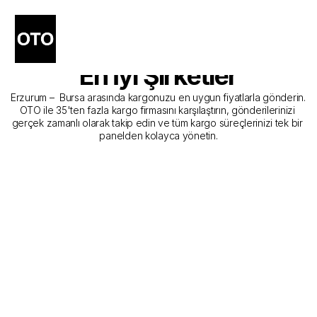
Erzurum - Bursa Kargo 
Gönderim Hizmeti Sunan 
En İyi Şirketler
Erzurum –  Bursa arasında kargonuzu en uygun fiyatlarla gönderin. 
OTO ile 35'ten fazla kargo firmasını karşılaştırın, gönderilerinizi 
gerçek zamanlı olarak takip edin ve tüm kargo süreçlerinizi tek bir 
panelden kolayca yönetin.