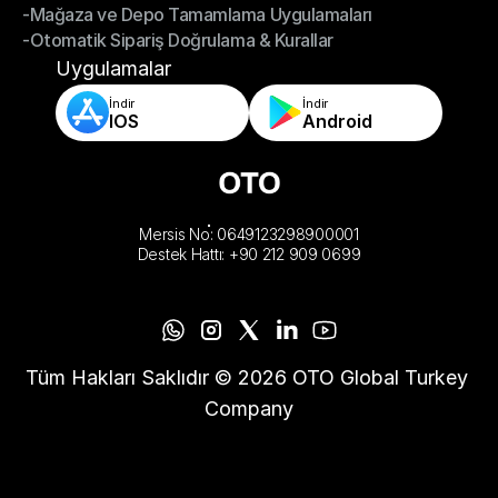
-Mağaza ve Depo Tamamlama Uygulamaları
- Akıllı Sipariş Yönlendirme
-Otomatik Sipariş Doğrulama & Kurallar
-Mağaza ve Depo Tamamlama Uygulamaları
-Otomatik Sipariş Doğrulama & Kurallar
Uygulamalar
İndir
İndir
IOS
Android
Mersis No: 0649123298900001
Destek Hattı: +90 212 909 0699
Tüm Hakları Saklıdır © 2026 OTO Global Turkey 
Company