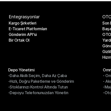
Entegrasyonlar
OTO
Kargo Şirketleri
Son 
E-Ticaret Platformları
Başa
Kargo Şirketleri
Son 
Gönderim API'si
OTO 
E-Ticaret Platformları
Başa
Bir Ortak Ol
Yard
Gönderim API'si
OTO 
Gönd
Bir Ortak Ol
Yard
Gizli
Gönd
Hizm
Gizli
Hizm
Modüller
Mod
Depo Yönetimi
Omni
-Daha Akıllı Seçim, Daha Az Çaba
- Om
Depo Yönetimi
Omn
-Hızlı, Doğru Paketleme ve Gönderim
- Ak
-Daha Akıllı Seçim, Daha Az Çaba
- O
-Stoklarınızı Kontrol Altında Tutun
-Ma
-Hızlı, Doğru Paketleme ve Gönderim
- Ak
-Depoyu Telefonunuzdan Yönetin
-Oto
-Stoklarınızı Kontrol Altında Tutun
-Ma
-Depoyu Telefonunuzdan Yönetin
-Oto