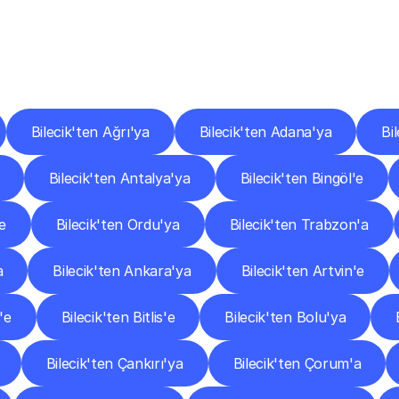
er
Şehirlere
Teslimat
Nokta
Diğer
şehirlerden
faaliyet
gösteren
teslimat
hizmetlerini
keşfedin.
Bilecik'ten Ağrı'ya
Bilecik'ten Adana'ya
Bi
Bilecik'ten Antalya'ya
Bilecik'ten Bingöl'e
e
Bilecik'ten Ordu'ya
Bilecik'ten Trabzon'a
a
Bilecik'ten Ankara'ya
Bilecik'ten Artvin'e
'e
Bilecik'ten Bitlis'e
Bilecik'ten Bolu'ya
Bilecik'ten Çankırı'ya
Bilecik'ten Çorum'a