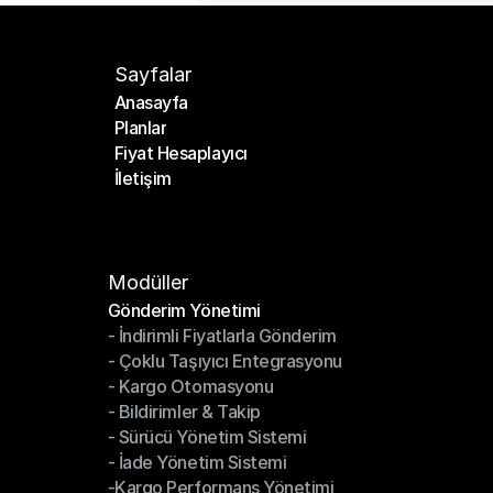
Sayfalar
Anasayfa
Planlar
Anasayfa
Fiyat Hesaplayıcı
Planlar
İletişim
Fiyat Hesaplayıcı
İletişim
Modüller
Gönderim Yönetimi
- İndirimli Fiyatlarla Gönderim
Gönderim Yönetimi
- Çoklu Taşıyıcı Entegrasyonu
- İndirimli Fiyatlarla Gönderim
- Kargo Otomasyonu
- Çoklu Taşıyıcı Entegrasyonu
- Bildirimler & Takip
- Kargo Otomasyonu
- Sürücü Yönetim Sistemi
- Bildirimler & Takip
- İade Yönetim Sistemi
- Sürücü Yönetim Sistemi
-Kargo Performans Yönetimi
- İade Yönetim Sistemi