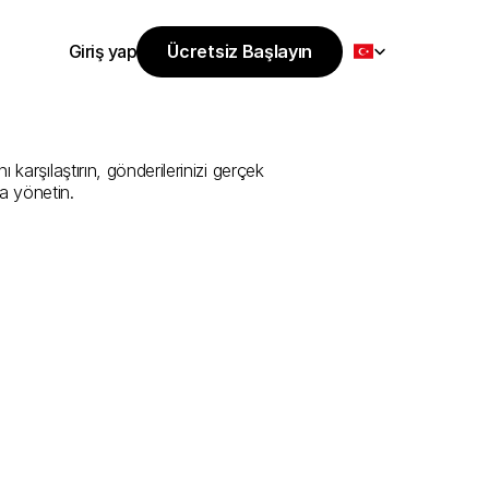
Select Language
Giriş yap
Ücretsiz Başlayın
Ücretsiz Başlayın
i
Sunan
En
İyi
Giriş yap
arşılaştırın, gönderilerinizi gerçek 
a yönetin.