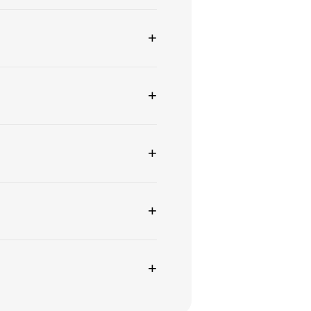
+
+
+
+
+