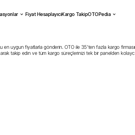
asyonlar
Fiyat Hesaplayıcı
Kargo Takip
OTOPedia
va
Kargo
Gönderim
Hizmet
Fiyat Hesaplayıcı
Kargo Takip
grasyonlar
OTOPedia
Şirketler
en uygun fiyatlarla gönderin. OTO ile 35'ten fazla kargo firmasını k
larak takip edin ve tüm kargo süreçlerinizi tek bir panelden kolayc