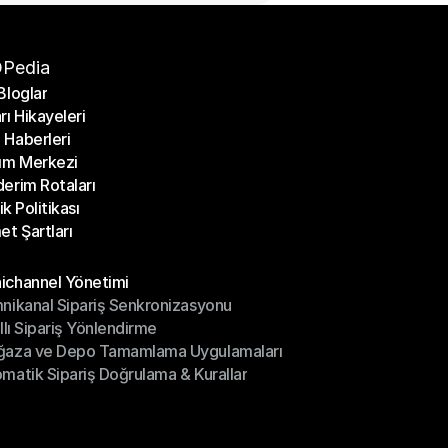
Pedia
Bloglar
rı Hikayeleri
Bloglar
Haberleri
rı Hikayeleri
ım Merkezi
Haberleri
erim Rotaları
ım Merkezi
lik Politikası
erim Rotaları
et Şartları
lik Politikası
et Şartları
üller
channel Yönetimi
nikanal Sipariş Senkronizasyonu
ichannel Yönetimi
ıllı Sipariş Yönlendirme
mnikanal Sipariş Senkronizasyonu
ğaza ve Depo Tamamlama Uygulamaları
ıllı Sipariş Yönlendirme
matik Sipariş Doğrulama & Kurallar
ğaza ve Depo Tamamlama Uygulamaları
matik Sipariş Doğrulama & Kurallar