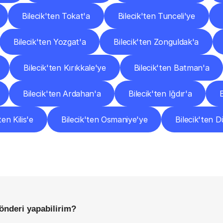
Bilecik'ten Tokat'a
Bilecik'ten Tunceli'ye
Bilecik'ten Yozgat'a
Bilecik'ten Zonguldak'a
Bilecik'ten Kırıkkale'ye
Bilecik'ten Batman'a
Bilecik'ten Ardahan'a
Bilecik'ten Iğdır'a
ten Kilis'e
Bilecik'ten Osmaniye'ye
Bilecik'ten 
Sıkça
Sorulan
Sorular
Başlamadan
Önce
Bilmeniz
Gereken
Her
Şey
gönderi yapabilirim?