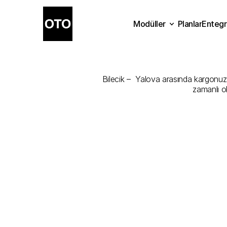
Modüller
Planlar
Entegr
Bilecik
-
Yalo
Planlar
Modüller
Ente
Bilecik –  Yalova arasında kargonuzu 
zamanlı o