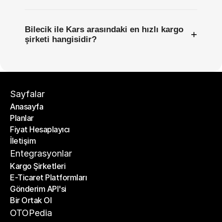
Bilecik ile Kars arasındaki en hızlı kargo
+
şirketi hangisidir?
Sayfalar
Anasayfa
Planlar
Anasayfa
Fiyat Hesaplayıcı
Planlar
İletişim
Fiyat Hesaplayıcı
İletişim
Entegrasyonlar
Kargo Şirketleri
E-Ticaret Platformları
Kargo Şirketleri
Gönderim API'si
E-Ticaret Platformları
Bir Ortak Ol
Gönderim API'si
Bir Ortak Ol
OTOPedia