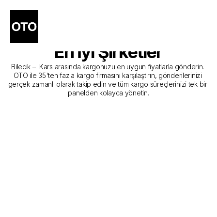
Bilecik - Kars Kargo 
Gönderim Hizmeti Sunan 
En İyi Şirketler
Bilecik –  Kars arasında kargonuzu en uygun fiyatlarla gönderin. 
OTO ile 35'ten fazla kargo firmasını karşılaştırın, gönderilerinizi 
gerçek zamanlı olarak takip edin ve tüm kargo süreçlerinizi tek bir 
panelden kolayca yönetin.