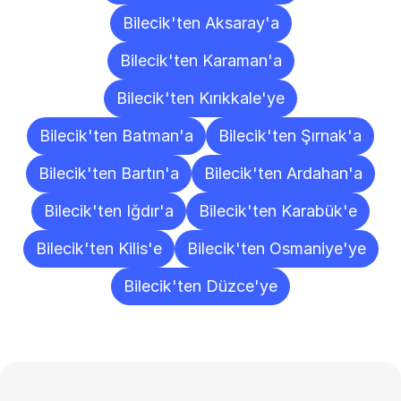
Bilecik'ten Aksaray'a
Bilecik'ten Karaman'a
Bilecik'ten Kırıkkale'ye
Bilecik'ten Batman'a
Bilecik'ten Şırnak'a
Bilecik'ten Bartın'a
Bilecik'ten Ardahan'a
Bilecik'ten Iğdır'a
Bilecik'ten Karabük'e
Bilecik'ten Kilis'e
Bilecik'ten Osmaniye'ye
Bilecik'ten Düzce'ye
Sıkça
Sorulan
Sorular