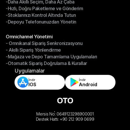
-Daha Akıllı Seçim, Daha Az Çaba
Depo Yönetimi
-Hızlı, Doğru Paketleme ve Gönderim
-Daha Akıllı Seçim, Daha Az Çaba
-Stoklarınızı Kontrol Altında Tutun
-Hızlı, Doğru Paketleme ve Gönderim
-Depoyu Telefonunuzdan Yönetin
-Stoklarınızı Kontrol Altında Tutun
-Depoyu Telefonunuzdan Yönetin
Modüller
Omnichannel Yönetimi
- Omnikanal Sipariş Senkronizasyonu
Omnichannel Yönetimi
- Akıllı Sipariş Yönlendirme
- Omnikanal Sipariş Senkronizasyonu
-Mağaza ve Depo Tamamlama Uygulamaları
- Akıllı Sipariş Yönlendirme
-Otomatik Sipariş Doğrulama & Kurallar
-Mağaza ve Depo Tamamlama Uygulamaları
-Otomatik Sipariş Doğrulama & Kurallar
Uygulamalar
İndir
İndir
IOS
Android
Mersis No: 0649123298900001
Destek Hattı: +90 212 909 0699