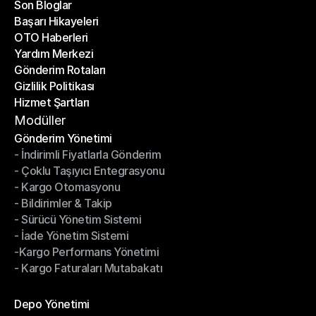
Son Bloglar
Başarı Hikayeleri
Son Bloglar
OTO Haberleri
Başarı Hikayeleri
Yardım Merkezi
OTO Haberleri
Gönderim Rotaları
Yardım Merkezi
Gizlilik Politikası
Gönderim Rotaları
Hizmet Şartları
Gizlilik Politikası
Hizmet Şartları
Modüller
Gönderim Yönetimi
- İndirimli Fiyatlarla Gönderim
Gönderim Yönetimi
- Çoklu Taşıyıcı Entegrasyonu
- İndirimli Fiyatlarla Gönderim
- Kargo Otomasyonu
- Çoklu Taşıyıcı Entegrasyonu
- Bildirimler & Takip
- Kargo Otomasyonu
- Sürücü Yönetim Sistemi
- Bildirimler & Takip
- İade Yönetim Sistemi
- Sürücü Yönetim Sistemi
-Kargo Performans Yönetimi
- İade Yönetim Sistemi
- Kargo Faturaları Mutabakatı
-Kargo Performans Yönetimi
- Kargo Faturaları Mutabakatı
Modüller
Depo Yönetimi