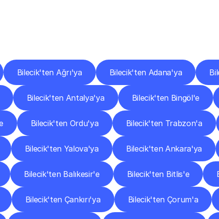
er
Şehirlere
Teslimat
Nokta
Diğer
şehirlerden
faaliyet
gösteren
teslimat
hizmetlerini
keşfedin.
Bilecik'ten Ağrı'ya
Bilecik'ten Adana'ya
Bi
Bilecik'ten Antalya'ya
Bilecik'ten Bingöl'e
e
Bilecik'ten Ordu'ya
Bilecik'ten Trabzon'a
Bilecik'ten Yalova'ya
Bilecik'ten Ankara'ya
Bilecik'ten Balıkesir'e
Bilecik'ten Bitlis'e
Bilecik'ten Çankırı'ya
Bilecik'ten Çorum'a