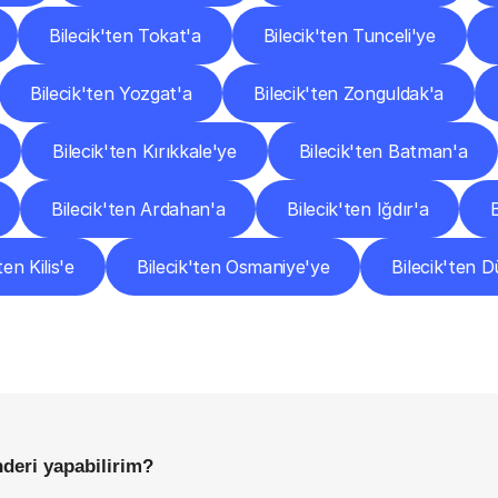
Bilecik'ten Tokat'a
Bilecik'ten Tunceli'ye
Bilecik'ten Yozgat'a
Bilecik'ten Zonguldak'a
Bilecik'ten Kırıkkale'ye
Bilecik'ten Batman'a
Bilecik'ten Ardahan'a
Bilecik'ten Iğdır'a
ten Kilis'e
Bilecik'ten Osmaniye'ye
Bilecik'ten 
Sıkça
Sorulan
Sorular
Başlamadan
Önce
Bilmeniz
Gereken
Her
Şey
nderi yapabilirim?