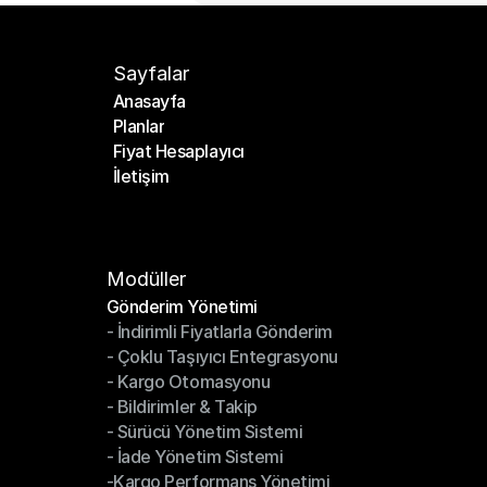
Sayfalar
Anasayfa
Planlar
Anasayfa
Fiyat Hesaplayıcı
Planlar
İletişim
Fiyat Hesaplayıcı
İletişim
Modüller
Gönderim Yönetimi
- İndirimli Fiyatlarla Gönderim
Gönderim Yönetimi
- Çoklu Taşıyıcı Entegrasyonu
- İndirimli Fiyatlarla Gönderim
- Kargo Otomasyonu
- Çoklu Taşıyıcı Entegrasyonu
- Bildirimler & Takip
- Kargo Otomasyonu
- Sürücü Yönetim Sistemi
- Bildirimler & Takip
- İade Yönetim Sistemi
- Sürücü Yönetim Sistemi
-Kargo Performans Yönetimi
- İade Yönetim Sistemi