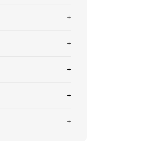
+
+
+
+
+