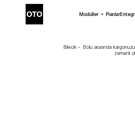
Modüller
Planlar
Entegr
Bilecik
-
Bol
Planlar
Modüller
Ente
Bilecik –  Bolu arasında kargonuzu e
zamanlı o