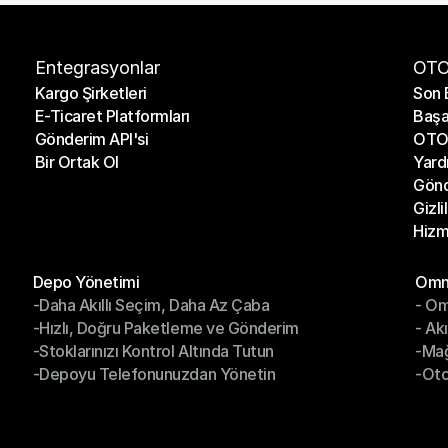
Entegrasyonlar
OTO
Kargo Şirketleri
Son 
E-Ticaret Platformları
Başa
Kargo Şirketleri
Son 
Gönderim API'si
OTO 
E-Ticaret Platformları
Başa
Bir Ortak Ol
Yard
Gönderim API'si
OTO 
Gönd
Bir Ortak Ol
Yard
Gizli
Gönd
Hizm
Gizli
Hizm
Modüller
Mod
Depo Yönetimi
Omni
-Daha Akıllı Seçim, Daha Az Çaba
- Om
Depo Yönetimi
Omn
-Hızlı, Doğru Paketleme ve Gönderim
- Ak
-Daha Akıllı Seçim, Daha Az Çaba
- O
-Stoklarınızı Kontrol Altında Tutun
-Ma
-Hızlı, Doğru Paketleme ve Gönderim
- Ak
-Depoyu Telefonunuzdan Yönetin
-Oto
-Stoklarınızı Kontrol Altında Tutun
-Ma
-Depoyu Telefonunuzdan Yönetin
-Oto