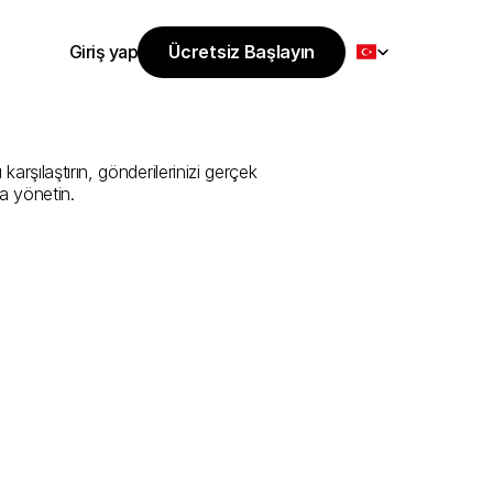
Select Language
Giriş yap
Ücretsiz Başlayın
Ücretsiz Başlayın
Sunan
En
İyi
Giriş yap
rşılaştırın, gönderilerinizi gerçek 
a yönetin.