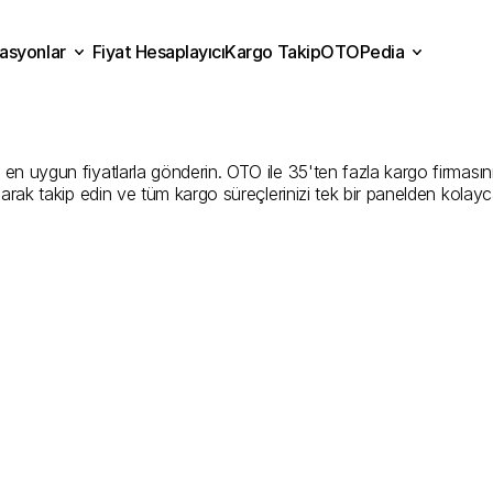
asyonlar
Fiyat Hesaplayıcı
Kargo Takip
OTOPedia
u
Kargo
Gönderim
Hizmeti
Fiyat Hesaplayıcı
Kargo Takip
grasyonlar
OTOPedia
Şirketler
n uygun fiyatlarla gönderin. OTO ile 35'ten fazla kargo firmasını ka
larak takip edin ve tüm kargo süreçlerinizi tek bir panelden kolayc