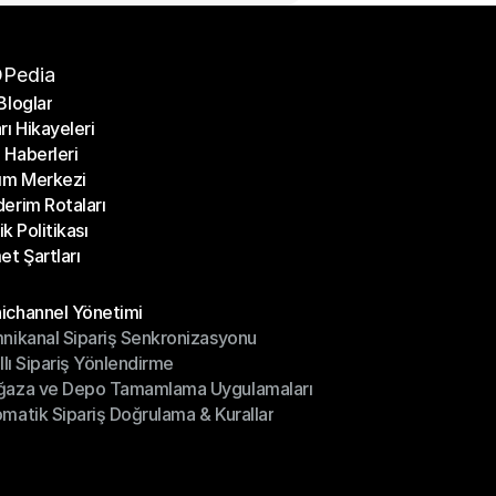
Pedia
Bloglar
rı Hikayeleri
Bloglar
Haberleri
rı Hikayeleri
ım Merkezi
Haberleri
erim Rotaları
ım Merkezi
lik Politikası
erim Rotaları
et Şartları
lik Politikası
et Şartları
üller
channel Yönetimi
nikanal Sipariş Senkronizasyonu
ichannel Yönetimi
ıllı Sipariş Yönlendirme
mnikanal Sipariş Senkronizasyonu
ğaza ve Depo Tamamlama Uygulamaları
ıllı Sipariş Yönlendirme
matik Sipariş Doğrulama & Kurallar
ğaza ve Depo Tamamlama Uygulamaları
matik Sipariş Doğrulama & Kurallar