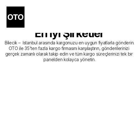
Bilecik - Istanbul Kargo 
Gönderim Hizmeti Sunan 
En İyi Şirketler
Bilecik –  Istanbul arasında kargonuzu en uygun fiyatlarla gönderin. 
OTO ile 35'ten fazla kargo firmasını karşılaştırın, gönderilerinizi 
gerçek zamanlı olarak takip edin ve tüm kargo süreçlerinizi tek bir 
panelden kolayca yönetin.