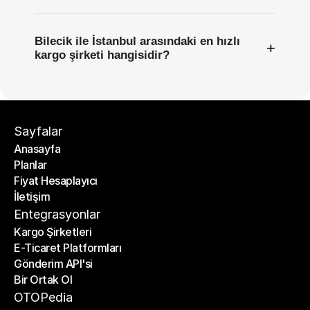
Bilecik ile İstanbul arasındaki en hızlı
+
kargo şirketi hangisidir?
Sayfalar
Anasayfa
Planlar
Anasayfa
Fiyat Hesaplayıcı
Planlar
İletişim
Fiyat Hesaplayıcı
İletişim
Entegrasyonlar
Kargo Şirketleri
E-Ticaret Platformları
Kargo Şirketleri
Gönderim API'si
E-Ticaret Platformları
Bir Ortak Ol
Gönderim API'si
Bir Ortak Ol
OTOPedia