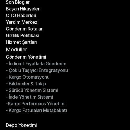
Son Bloglar
Başarı Hikayeleri
Son Bloglar
OTO Haberleri
Başarı Hikayeleri
Yardım Merkezi
OTO Haberleri
Gönderim Rotaları
Yardım Merkezi
Gizlilik Politikası
Gönderim Rotaları
Hizmet Şartları
Gizlilik Politikası
Hizmet Şartları
Modüller
Gönderim Yönetimi
- İndirimli Fiyatlarla Gönderim
Gönderim Yönetimi
- Çoklu Taşıyıcı Entegrasyonu
- İndirimli Fiyatlarla Gönderim
- Kargo Otomasyonu
- Çoklu Taşıyıcı Entegrasyonu
- Bildirimler & Takip
- Kargo Otomasyonu
- Sürücü Yönetim Sistemi
- Bildirimler & Takip
- İade Yönetim Sistemi
- Sürücü Yönetim Sistemi
-Kargo Performans Yönetimi
- İade Yönetim Sistemi
- Kargo Faturaları Mutabakatı
-Kargo Performans Yönetimi
- Kargo Faturaları Mutabakatı
Modüller
Depo Yönetimi