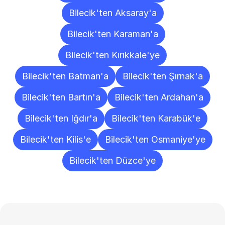
Bilecik'ten Aksaray'a
Bilecik'ten Karaman'a
Bilecik'ten Kırıkkale'ye
Bilecik'ten Batman'a
Bilecik'ten Şırnak'a
Bilecik'ten Bartın'a
Bilecik'ten Ardahan'a
Bilecik'ten Iğdır'a
Bilecik'ten Karabük'e
Bilecik'ten Kilis'e
Bilecik'ten Osmaniye'ye
Bilecik'ten Düzce'ye
Sıkça
Sorulan
Sorular