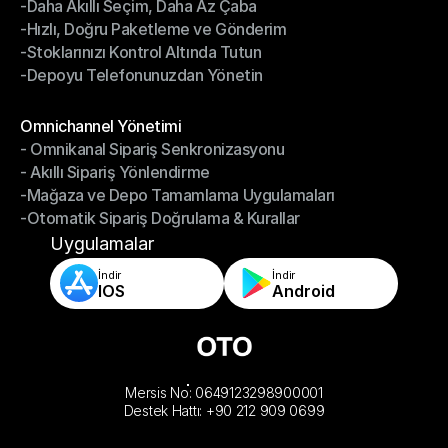
-Daha Akıllı Seçim, Daha Az Çaba
Depo Yönetimi
-Hızlı, Doğru Paketleme ve Gönderim
-Daha Akıllı Seçim, Daha Az Çaba
-Stoklarınızı Kontrol Altında Tutun
-Hızlı, Doğru Paketleme ve Gönderim
-Depoyu Telefonunuzdan Yönetin
-Stoklarınızı Kontrol Altında Tutun
-Depoyu Telefonunuzdan Yönetin
Modüller
Omnichannel Yönetimi
- Omnikanal Sipariş Senkronizasyonu
Omnichannel Yönetimi
- Akıllı Sipariş Yönlendirme
- Omnikanal Sipariş Senkronizasyonu
-Mağaza ve Depo Tamamlama Uygulamaları
- Akıllı Sipariş Yönlendirme
-Otomatik Sipariş Doğrulama & Kurallar
-Mağaza ve Depo Tamamlama Uygulamaları
-Otomatik Sipariş Doğrulama & Kurallar
Uygulamalar
İndir
İndir
IOS
Android
Mersis No: 0649123298900001
Destek Hattı: +90 212 909 0699