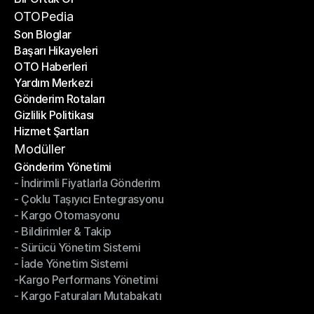
Bir Ortak Ol
OTOPedia
Son Bloglar
Başarı Hikayeleri
Son Bloglar
OTO Haberleri
Başarı Hikayeleri
Yardım Merkezi
OTO Haberleri
Gönderim Rotaları
Yardım Merkezi
Gizlilik Politikası
Gönderim Rotaları
Hizmet Şartları
Gizlilik Politikası
Hizmet Şartları
Modüller
Gönderim Yönetimi
- İndirimli Fiyatlarla Gönderim
Gönderim Yönetimi
- Çoklu Taşıyıcı Entegrasyonu
- İndirimli Fiyatlarla Gönderim
- Kargo Otomasyonu
- Çoklu Taşıyıcı Entegrasyonu
- Bildirimler & Takip
- Kargo Otomasyonu
- Sürücü Yönetim Sistemi
- Bildirimler & Takip
- İade Yönetim Sistemi
- Sürücü Yönetim Sistemi
-Kargo Performans Yönetimi
- İade Yönetim Sistemi
- Kargo Faturaları Mutabakatı
-Kargo Performans Yönetimi
- Kargo Faturaları Mutabakatı
Modüller