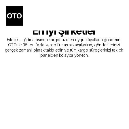
Bilecik - Iğdır Kargo 
Gönderim Hizmeti Sunan 
En İyi Şirketler
Bilecik –  Iğdır arasında kargonuzu en uygun fiyatlarla gönderin. 
OTO ile 35'ten fazla kargo firmasını karşılaştırın, gönderilerinizi 
gerçek zamanlı olarak takip edin ve tüm kargo süreçlerinizi tek bir 
panelden kolayca yönetin.