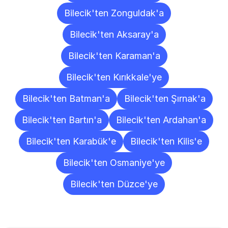
Bilecik'ten Zonguldak'a
Bilecik'ten Aksaray'a
Bilecik'ten Karaman'a
Bilecik'ten Kırıkkale'ye
Bilecik'ten Batman'a
Bilecik'ten Şırnak'a
Bilecik'ten Bartın'a
Bilecik'ten Ardahan'a
Bilecik'ten Karabük'e
Bilecik'ten Kilis'e
Bilecik'ten Osmaniye'ye
Bilecik'ten Düzce'ye
Sıkça
Sorulan
Sorular