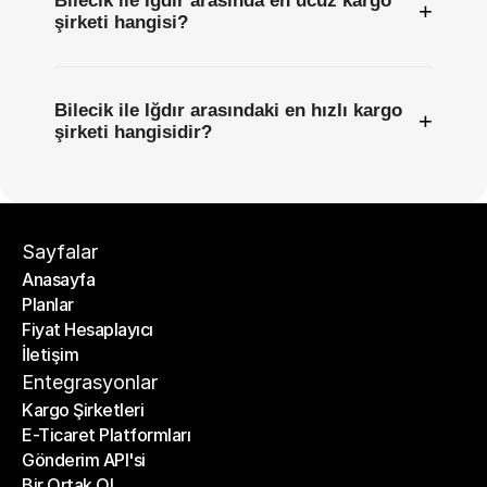
Bilecik ile Iğdır arasında en ucuz kargo
+
şirketi hangisi?
Bilecik ile Iğdır arasındaki en hızlı kargo
+
şirketi hangisidir?
Sayfalar
Anasayfa
Planlar
Anasayfa
Fiyat Hesaplayıcı
Planlar
İletişim
Fiyat Hesaplayıcı
İletişim
Entegrasyonlar
Kargo Şirketleri
E-Ticaret Platformları
Kargo Şirketleri
Gönderim API'si
E-Ticaret Platformları
Bir Ortak Ol
Gönderim API'si