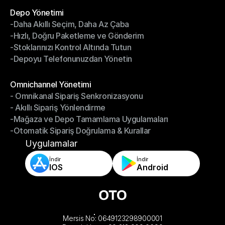
Depo Yönetimi
-Daha Akıllı Seçim, Daha Az Çaba
Depo Yönetimi
-Hızlı, Doğru Paketleme ve Gönderim
-Daha Akıllı Seçim, Daha Az Çaba
-Stoklarınızı Kontrol Altında Tutun
-Hızlı, Doğru Paketleme ve Gönderim
-Depoyu Telefonunuzdan Yönetin
-Stoklarınızı Kontrol Altında Tutun
-Depoyu Telefonunuzdan Yönetin
Modüller
Omnichannel Yönetimi
- Omnikanal Sipariş Senkronizasyonu
Omnichannel Yönetimi
- Akıllı Sipariş Yönlendirme
- Omnikanal Sipariş Senkronizasyonu
-Mağaza ve Depo Tamamlama Uygulamaları
- Akıllı Sipariş Yönlendirme
-Otomatik Sipariş Doğrulama & Kurallar
-Mağaza ve Depo Tamamlama Uygulamaları
-Otomatik Sipariş Doğrulama & Kurallar
Uygulamalar
İndir
İndir
IOS
Android
Mersis No: 0649123298900001