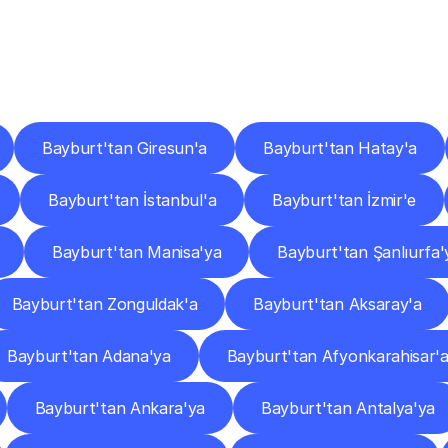
er
Şehirlere
Teslimat
Nokta
Diğer
şehirlerden
faaliyet
gösteren
teslimat
hizmetlerini
keşfedin.
Bayburt'tan Giresun'a
Bayburt'tan Hatay'a
Bayburt'tan İstanbul'a
Bayburt'tan İzmir'e
Bayburt'tan Manisa'ya
Bayburt'tan Şanlıurfa'
Bayburt'tan Zonguldak'a
Bayburt'tan Aksaray'a
Bayburt'tan Adana'ya
Bayburt'tan Afyonkarahisar'
Bayburt'tan Ankara'ya
Bayburt'tan Antalya'ya