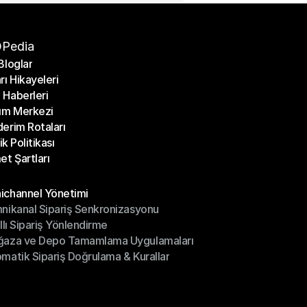
Pedia
Bloglar
rı Hikayeleri
Bloglar
Haberleri
rı Hikayeleri
ım Merkezi
Haberleri
erim Rotaları
ım Merkezi
lik Politikası
erim Rotaları
et Şartları
lik Politikası
et Şartları
üller
channel Yönetimi
nikanal Sipariş Senkronizasyonu
ichannel Yönetimi
ıllı Sipariş Yönlendirme
mnikanal Sipariş Senkronizasyonu
ğaza ve Depo Tamamlama Uygulamaları
ıllı Sipariş Yönlendirme
matik Sipariş Doğrulama & Kurallar
ğaza ve Depo Tamamlama Uygulamaları
matik Sipariş Doğrulama & Kurallar