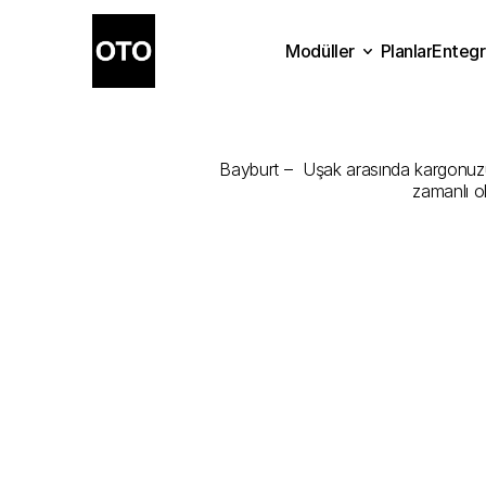
Modüller
Planlar
Entegr
Bayburt
-
Uşa
Planlar
Modüller
Ente
Bayburt –  Uşak arasında kargonuzu e
zamanlı o