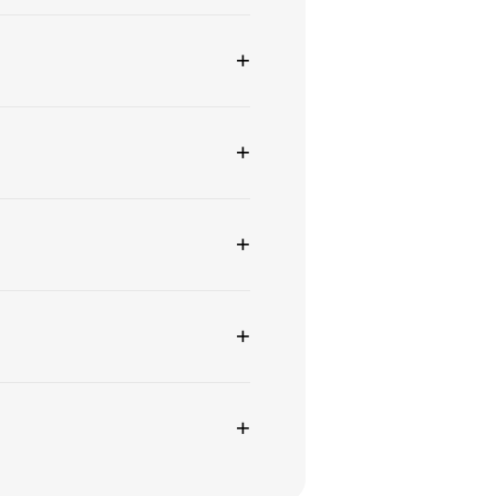
+
+
+
+
+