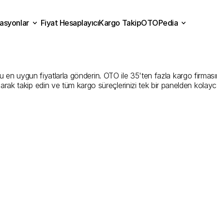
asyonlar
Fiyat Hesaplayıcı
Kargo Takip
OTOPedia
k
Kargo
Gönderim
Hizmet
Fiyat Hesaplayıcı
Kargo Takip
grasyonlar
OTOPedia
Şirketler
n uygun fiyatlarla gönderin. OTO ile 35'ten fazla kargo firmasını k
larak takip edin ve tüm kargo süreçlerinizi tek bir panelden kolayc