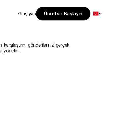
Select Language
Giriş yap
Ücretsiz Başlayın
Ücretsiz Başlayın
i
Sunan
En
İyi
Giriş yap
arşılaştırın, gönderilerinizi gerçek 
a yönetin.