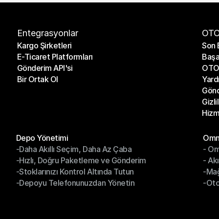
Entegrasyonlar
OTO
Kargo Şirketleri
Son 
E-Ticaret Platformları
Başa
Kargo Şirketleri
Son 
Gönderim API'si
OTO 
E-Ticaret Platformları
Başa
Bir Ortak Ol
Yard
Gönderim API'si
OTO 
Gönd
Bir Ortak Ol
Yard
Gizli
Gönd
Hizm
Gizli
Hizm
Modüller
Mod
Depo Yönetimi
Omni
-Daha Akıllı Seçim, Daha Az Çaba
- Om
Depo Yönetimi
Omn
-Hızlı, Doğru Paketleme ve Gönderim
- Ak
-Daha Akıllı Seçim, Daha Az Çaba
- O
-Stoklarınızı Kontrol Altında Tutun
-Ma
-Hızlı, Doğru Paketleme ve Gönderim
- Ak
-Depoyu Telefonunuzdan Yönetin
-Oto
-Stoklarınızı Kontrol Altında Tutun
-Ma
-Depoyu Telefonunuzdan Yönetin
-Oto