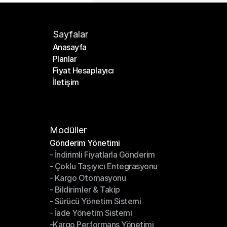
Sayfalar
Anasayfa
Planlar
Anasayfa
Fiyat Hesaplayıcı
Planlar
İletişim
Fiyat Hesaplayıcı
İletişim
Modüller
Gönderim Yönetimi
- İndirimli Fiyatlarla Gönderim
Gönderim Yönetimi
- Çoklu Taşıyıcı Entegrasyonu
- İndirimli Fiyatlarla Gönderim
- Kargo Otomasyonu
- Çoklu Taşıyıcı Entegrasyonu
- Bildirimler & Takip
- Kargo Otomasyonu
- Sürücü Yönetim Sistemi
- Bildirimler & Takip
- İade Yönetim Sistemi
- Sürücü Yönetim Sistemi
-Kargo Performans Yönetimi
- İade Yönetim Sistemi