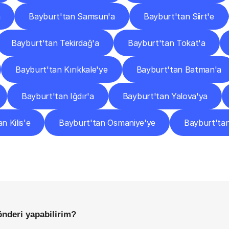
a
Bayburt'tan Samsun'a
Bayburt'tan Siirt'e
Bayburt'tan Tekirdağ'a
Bayburt'tan Tokat'a
Bayburt'tan Kırıkkale'ye
Bayburt'tan Batman'a
Bayburt'tan Iğdır'a
Bayburt'tan Yalova'ya
n Kilis'e
Bayburt'tan Osmaniye'ye
Bayburt'ta
Sıkça
Sorulan
Sorular
Başlamadan
Önce
Bilmeniz
Gereken
Her
Şey
önderi yapabilirim?