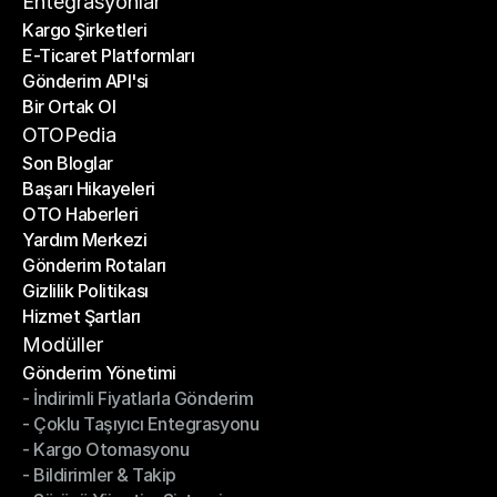
Entegrasyonlar
Kargo Şirketleri
E-Ticaret Platformları
Kargo Şirketleri
Gönderim API'si
E-Ticaret Platformları
Bir Ortak Ol
Gönderim API'si
Bir Ortak Ol
OTOPedia
Son Bloglar
Başarı Hikayeleri
Son Bloglar
OTO Haberleri
Başarı Hikayeleri
Yardım Merkezi
OTO Haberleri
Gönderim Rotaları
Yardım Merkezi
Gizlilik Politikası
Gönderim Rotaları
Hizmet Şartları
Gizlilik Politikası
Hizmet Şartları
Modüller
Gönderim Yönetimi
- İndirimli Fiyatlarla Gönderim
Gönderim Yönetimi
- Çoklu Taşıyıcı Entegrasyonu
- İndirimli Fiyatlarla Gönderim
- Kargo Otomasyonu
- Çoklu Taşıyıcı Entegrasyonu
- Bildirimler & Takip
- Kargo Otomasyonu