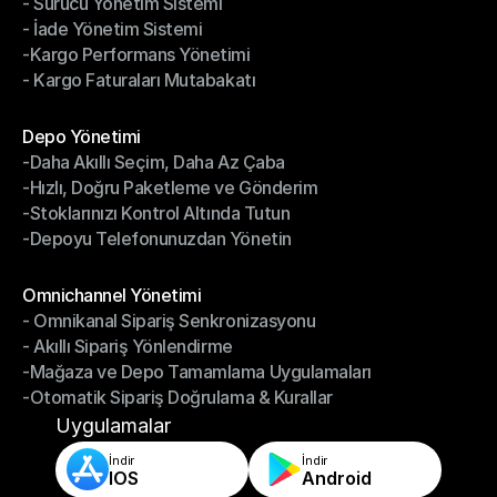
- Sürücü Yönetim Sistemi
- Bildirimler & Takip
- İade Yönetim Sistemi
- Sürücü Yönetim Sistemi
-Kargo Performans Yönetimi
- İade Yönetim Sistemi
- Kargo Faturaları Mutabakatı
-Kargo Performans Yönetimi
- Kargo Faturaları Mutabakatı
Modüller
Depo Yönetimi
-Daha Akıllı Seçim, Daha Az Çaba
Depo Yönetimi
-Hızlı, Doğru Paketleme ve Gönderim
-Daha Akıllı Seçim, Daha Az Çaba
-Stoklarınızı Kontrol Altında Tutun
-Hızlı, Doğru Paketleme ve Gönderim
-Depoyu Telefonunuzdan Yönetin
-Stoklarınızı Kontrol Altında Tutun
-Depoyu Telefonunuzdan Yönetin
Modüller
Omnichannel Yönetimi
- Omnikanal Sipariş Senkronizasyonu
Omnichannel Yönetimi
- Akıllı Sipariş Yönlendirme
- Omnikanal Sipariş Senkronizasyonu
-Mağaza ve Depo Tamamlama Uygulamaları
- Akıllı Sipariş Yönlendirme
-Otomatik Sipariş Doğrulama & Kurallar
-Mağaza ve Depo Tamamlama Uygulamaları
-Otomatik Sipariş Doğrulama & Kurallar
Uygulamalar
İndir
İndir
IOS
Android