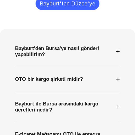
Bayburt'tan Düzce'ye
Sıkça
Sorulan
Sorular
Bayburt'den Bursa'ye nasıl gönderi
+
yapabilirim?
+
OTO bir kargo şirketi midir?
Bayburt ile Bursa arasındaki kargo
+
ücretleri nedir?
E-ticaret Mağazamı OTO ile entegre