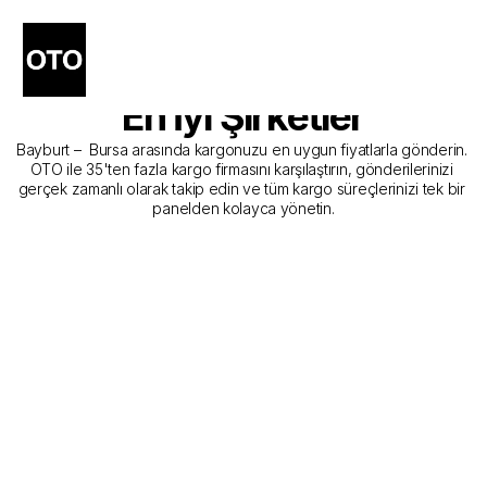
Bayburt - Bursa Kargo 
Gönderim Hizmeti Sunan 
En İyi Şirketler
Bayburt –  Bursa arasında kargonuzu en uygun fiyatlarla gönderin. 
OTO ile 35'ten fazla kargo firmasını karşılaştırın, gönderilerinizi 
gerçek zamanlı olarak takip edin ve tüm kargo süreçlerinizi tek bir 
panelden kolayca yönetin.