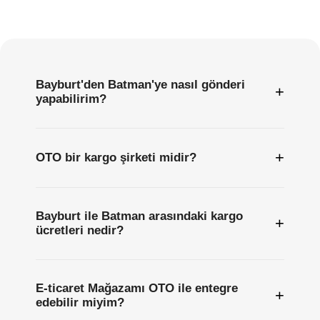
Sıkça
Sorulan
Sorular
Bayburt'den Batman'ye nasıl gönderi
+
yapabilirim?
+
OTO bir kargo şirketi midir?
Bayburt ile Batman arasındaki kargo
+
ücretleri nedir?
E-ticaret Mağazamı OTO ile entegre
+
edebilir miyim?