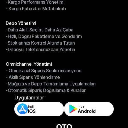
-Kargo Performans Yönetimi
- İade Yönetim Sistemi
- Kargo Faturaları Mutabakatı
-Kargo Performans Yönetimi
- Kargo Faturaları Mutabakatı
Modüller
Depo Yönetimi
-Daha Akıllı Seçim, Daha Az Çaba
Depo Yönetimi
-Hızlı, Doğru Paketleme ve Gönderim
-Daha Akıllı Seçim, Daha Az Çaba
-Stoklarınızı Kontrol Altında Tutun
-Hızlı, Doğru Paketleme ve Gönderim
-Depoyu Telefonunuzdan Yönetin
-Stoklarınızı Kontrol Altında Tutun
-Depoyu Telefonunuzdan Yönetin
Modüller
Omnichannel Yönetimi
- Omnikanal Sipariş Senkronizasyonu
Omnichannel Yönetimi
- Akıllı Sipariş Yönlendirme
- Omnikanal Sipariş Senkronizasyonu
-Mağaza ve Depo Tamamlama Uygulamaları
- Akıllı Sipariş Yönlendirme
-Otomatik Sipariş Doğrulama & Kurallar
-Mağaza ve Depo Tamamlama Uygulamaları
-Otomatik Sipariş Doğrulama & Kurallar
Uygulamalar
İndir
İndir
IOS
Android