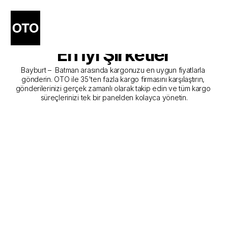
Bayburt - Batman Kargo 
Gönderim Hizmeti Sunan 
En İyi Şirketler
Bayburt –  Batman arasında kargonuzu en uygun fiyatlarla 
gönderin. OTO ile 35'ten fazla kargo firmasını karşılaştırın, 
gönderilerinizi gerçek zamanlı olarak takip edin ve tüm kargo 
süreçlerinizi tek bir panelden kolayca yönetin.