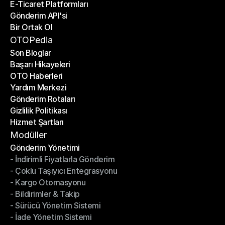
E-Ticaret Platformları
Kargo Şirketleri
Gönderim API'si
E-Ticaret Platformları
Bir Ortak Ol
Gönderim API'si
Bir Ortak Ol
OTOPedia
Son Bloglar
Başarı Hikayeleri
Son Bloglar
OTO Haberleri
Başarı Hikayeleri
Yardım Merkezi
OTO Haberleri
Gönderim Rotaları
Yardım Merkezi
Gizlilik Politikası
Gönderim Rotaları
Hizmet Şartları
Gizlilik Politikası
Hizmet Şartları
Modüller
Gönderim Yönetimi
- İndirimli Fiyatlarla Gönderim
Gönderim Yönetimi
- Çoklu Taşıyıcı Entegrasyonu
- İndirimli Fiyatlarla Gönderim
- Kargo Otomasyonu
- Çoklu Taşıyıcı Entegrasyonu
- Bildirimler & Takip
- Kargo Otomasyonu
- Sürücü Yönetim Sistemi
- Bildirimler & Takip
- İade Yönetim Sistemi
- Sürücü Yönetim Sistemi