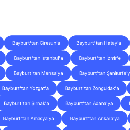
er
Şehirlere
Teslimat
Nokta
Diğer
şehirlerden
faaliyet
gösteren
teslimat
hizmetlerini
keşfedin.
Bayburt'tan Giresun'a
Bayburt'tan Hatay'a
Bayburt'tan İstanbul'a
Bayburt'tan İzmir'e
Bayburt'tan Manisa'ya
Bayburt'tan Şanlıurfa'
Bayburt'tan Yozgat'a
Bayburt'tan Zonguldak'a
Bayburt'tan Şırnak'a
Bayburt'tan Adana'ya
Bayburt'tan Amasya'ya
Bayburt'tan Ankara'ya