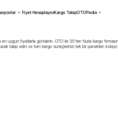
asyonlar
Fiyat Hesaplayıcı
Kargo Takip
OTOPedia
t
Kargo
Gönderim
Hizmet
Fiyat Hesaplayıcı
Kargo Takip
grasyonlar
OTOPedia
Şirketler
en uygun fiyatlarla gönderin. OTO ile 35'ten fazla kargo firmasını ka
larak takip edin ve tüm kargo süreçlerinizi tek bir panelden kolayc