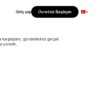
Select Language
Giriş yap
Ücretsiz Başlayın
Ücretsiz Başlayın
i
Sunan
En
İyi
Giriş yap
rşılaştırın, gönderilerinizi gerçek 
a yönetin.