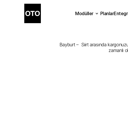
Modüller
Planlar
Entegr
Bayburt
-
Siir
Planlar
Modüller
Ente
Bayburt –  Siirt arasında kargonuzu 
zamanlı o