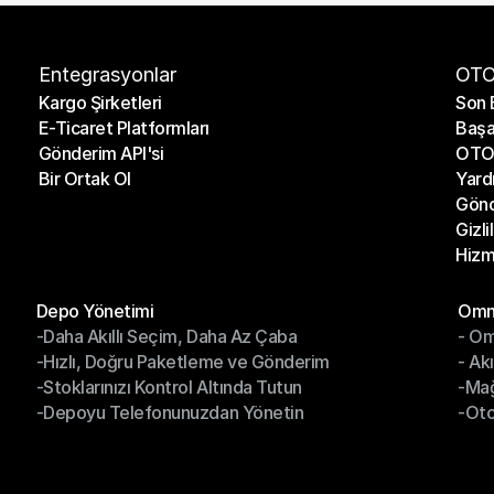
Entegrasyonlar
OTO
Kargo Şirketleri
Son 
E-Ticaret Platformları
Başa
Kargo Şirketleri
Son 
Gönderim API'si
OTO 
E-Ticaret Platformları
Başa
Bir Ortak Ol
Yard
Gönderim API'si
OTO 
Gönd
Bir Ortak Ol
Yard
Gizli
Gönd
Hizm
Gizli
Hizm
Modüller
Mod
Depo Yönetimi
Omni
-Daha Akıllı Seçim, Daha Az Çaba
- Om
Depo Yönetimi
Omn
-Hızlı, Doğru Paketleme ve Gönderim
- Ak
-Daha Akıllı Seçim, Daha Az Çaba
- O
-Stoklarınızı Kontrol Altında Tutun
-Ma
-Hızlı, Doğru Paketleme ve Gönderim
- Ak
-Depoyu Telefonunuzdan Yönetin
-Oto
-Stoklarınızı Kontrol Altında Tutun
-Ma
-Depoyu Telefonunuzdan Yönetin
-Oto