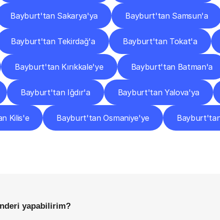
Bayburt'tan Sakarya'ya
Bayburt'tan Samsun'a
Bayburt'tan Tekirdağ'a
Bayburt'tan Tokat'a
Bayburt'tan Kırıkkale'ye
Bayburt'tan Batman'a
Bayburt'tan Iğdır'a
Bayburt'tan Yalova'ya
n Kilis'e
Bayburt'tan Osmaniye'ye
Bayburt'ta
Sıkça
Sorulan
Sorular
Başlamadan
Önce
Bilmeniz
Gereken
Her
Şey
önderi yapabilirim?