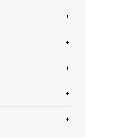
+
+
+
+
+