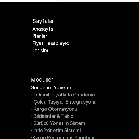
Sayfalar
Anasayfa
Planlar
Anasayfa
Fiyat Hesaplayıcı
Planlar
İletişim
Fiyat Hesaplayıcı
İletişim
Modüller
Gönderim Yönetimi
- İndirimli Fiyatlarla Gönderim
Gönderim Yönetimi
- Çoklu Taşıyıcı Entegrasyonu
- İndirimli Fiyatlarla Gönderim
- Kargo Otomasyonu
- Çoklu Taşıyıcı Entegrasyonu
- Bildirimler & Takip
- Kargo Otomasyonu
- Sürücü Yönetim Sistemi
- Bildirimler & Takip
- İade Yönetim Sistemi
- Sürücü Yönetim Sistemi
-Kargo Performans Yönetimi
- İade Yönetim Sistemi