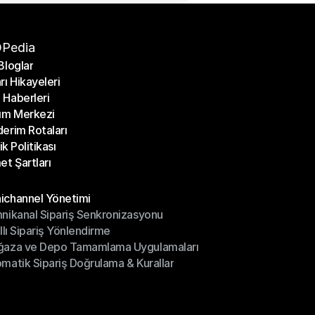
Pedia
Bloglar
rı Hikayeleri
Bloglar
Haberleri
rı Hikayeleri
ım Merkezi
Haberleri
erim Rotaları
ım Merkezi
lik Politikası
erim Rotaları
et Şartları
lik Politikası
et Şartları
üller
channel Yönetimi
nikanal Sipariş Senkronizasyonu
ichannel Yönetimi
ıllı Sipariş Yönlendirme
mnikanal Sipariş Senkronizasyonu
ğaza ve Depo Tamamlama Uygulamaları
ıllı Sipariş Yönlendirme
matik Sipariş Doğrulama & Kurallar
ğaza ve Depo Tamamlama Uygulamaları
matik Sipariş Doğrulama & Kurallar