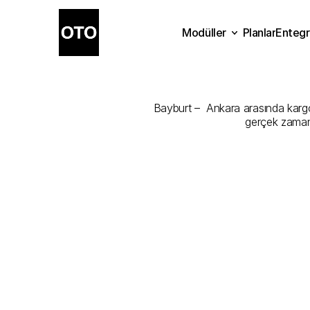
Modüller
Planlar
Entegr
Bayburt
-
An
Planlar
Modüller
Ente
Bayburt –  Ankara arasında kargonu
gerçek zamanl