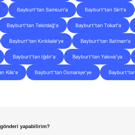
a
Bayburt'tan Samsun'a
Bayburt'tan Siirt'e
Bayburt'tan Tekirdağ'a
Bayburt'tan Tokat'a
Bayburt'tan Kırıkkale'ye
Bayburt'tan Batman'a
Bayburt'tan Iğdır'a
Bayburt'tan Yalova'ya
n Kilis'e
Bayburt'tan Osmaniye'ye
Bayburt'ta
Sıkça
Sorulan
Sorular
Başlamadan
Önce
Bilmeniz
Gereken
Her
Şey
 gönderi yapabilirim?