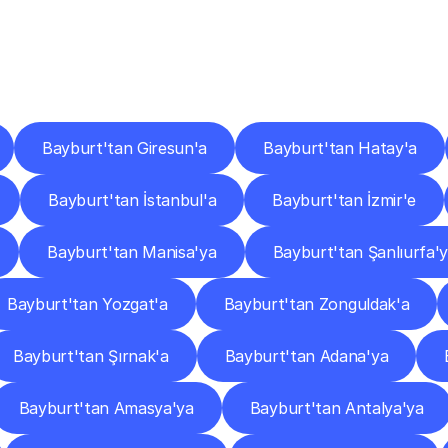
er
Şehirlere
Teslimat
Nokta
Diğer
şehirlerden
faaliyet
gösteren
teslimat
hizmetlerini
keşfedin.
Bayburt'tan Giresun'a
Bayburt'tan Hatay'a
Bayburt'tan İstanbul'a
Bayburt'tan İzmir'e
Bayburt'tan Manisa'ya
Bayburt'tan Şanlıurfa'
Bayburt'tan Yozgat'a
Bayburt'tan Zonguldak'a
Bayburt'tan Şırnak'a
Bayburt'tan Adana'ya
Bayburt'tan Amasya'ya
Bayburt'tan Antalya'ya