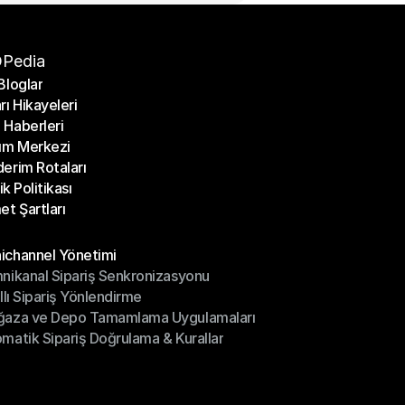
Pedia
Bloglar
rı Hikayeleri
Bloglar
Haberleri
rı Hikayeleri
ım Merkezi
Haberleri
erim Rotaları
ım Merkezi
lik Politikası
erim Rotaları
et Şartları
lik Politikası
et Şartları
üller
channel Yönetimi
nikanal Sipariş Senkronizasyonu
ichannel Yönetimi
ıllı Sipariş Yönlendirme
mnikanal Sipariş Senkronizasyonu
ğaza ve Depo Tamamlama Uygulamaları
ıllı Sipariş Yönlendirme
matik Sipariş Doğrulama & Kurallar
ğaza ve Depo Tamamlama Uygulamaları
matik Sipariş Doğrulama & Kurallar