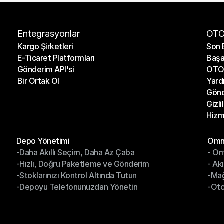
Entegrasyonlar
OTO
Kargo Şirketleri
Son 
E-Ticaret Platformları
Başa
Kargo Şirketleri
Son 
Gönderim API'si
OTO 
E-Ticaret Platformları
Başa
Bir Ortak Ol
Yard
Gönderim API'si
OTO 
Gönd
Bir Ortak Ol
Yard
Gizli
Gönd
Hizm
Gizli
Hizm
Modüller
Mod
Depo Yönetimi
Omni
-Daha Akıllı Seçim, Daha Az Çaba
- Om
Depo Yönetimi
Omn
-Hızlı, Doğru Paketleme ve Gönderim
- Ak
-Daha Akıllı Seçim, Daha Az Çaba
- O
-Stoklarınızı Kontrol Altında Tutun
-Ma
-Hızlı, Doğru Paketleme ve Gönderim
- Ak
-Depoyu Telefonunuzdan Yönetin
-Oto
-Stoklarınızı Kontrol Altında Tutun
-Ma
-Depoyu Telefonunuzdan Yönetin
-Oto