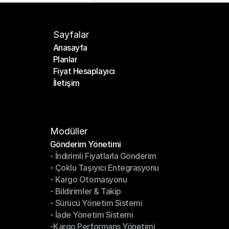
Sayfalar
Anasayfa
Planlar
Anasayfa
Fiyat Hesaplayıcı
Planlar
İletişim
Fiyat Hesaplayıcı
İletişim
Modüller
Gönderim Yönetimi
- İndirimli Fiyatlarla Gönderim
Gönderim Yönetimi
- Çoklu Taşıyıcı Entegrasyonu
- İndirimli Fiyatlarla Gönderim
- Kargo Otomasyonu
- Çoklu Taşıyıcı Entegrasyonu
- Bildirimler & Takip
- Kargo Otomasyonu
- Sürücü Yönetim Sistemi
- Bildirimler & Takip
- İade Yönetim Sistemi
- Sürücü Yönetim Sistemi
-Kargo Performans Yönetimi
- İade Yönetim Sistemi