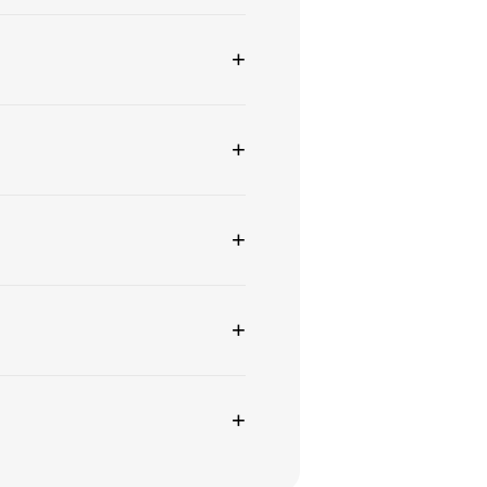
+
+
+
+
+