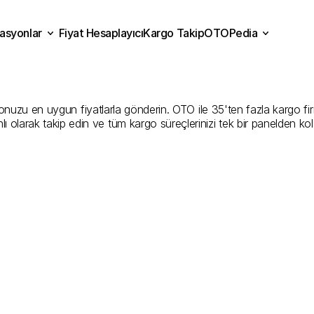
asyonlar
Fiyat Hesaplayıcı
Kargo Takip
OTOPedia
kara
Kargo
Gönderim
Hizm
Fiyat Hesaplayıcı
Kargo Takip
grasyonlar
OTOPedia
İyi
Şirketler
zu en uygun fiyatlarla gönderin. OTO ile 35'ten fazla kargo firması
ı olarak takip edin ve tüm kargo süreçlerinizi tek bir panelden ko