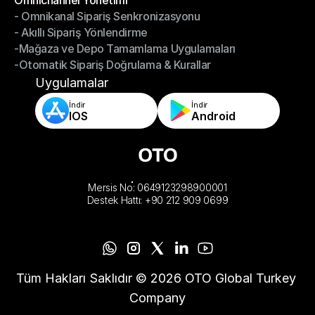
Omnichannel Yönetimi
- Omnikanal Sipariş Senkronizasyonu
Omnichannel Yönetimi
- Akıllı Sipariş Yönlendirme
- Omnikanal Sipariş Senkronizasyonu
-Mağaza ve Depo Tamamlama Uygulamaları
- Akıllı Sipariş Yönlendirme
-Otomatik Sipariş Doğrulama & Kurallar
-Mağaza ve Depo Tamamlama Uygulamaları
-Otomatik Sipariş Doğrulama & Kurallar
Uygulamalar
İndir
İndir
IOS
Android
Mersis No: 0649123298900001
Destek Hattı: +90 212 909 0699
Tüm Hakları Saklıdır © 2026 OTO Global Turkey 
Company