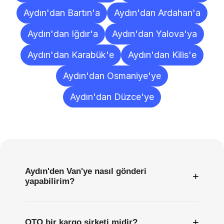
Aydın'dan Bartın'a
Aydın'dan Ardahan'a
Aydın'dan Iğdır'a
Aydın'dan Yalova'ya
Aydın'dan Karabük'e
Aydın'dan Kilis'e
Aydın'dan Osmaniye'ye
Aydın'dan Düzce'ye
Sıkça
Sorulan
Sorular
Aydın'den Van'ye nasıl gönderi
+
yapabilirim?
+
OTO bir kargo şirketi midir?