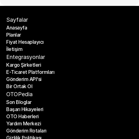
Sayfalar
Anasayfa
Planlar
Anasayfa
Fiyat Hesaplayıcı
Planlar
İletişim
Fiyat Hesaplayıcı
İletişim
Entegrasyonlar
Kargo Şirketleri
E-Ticaret Platformları
Kargo Şirketleri
Gönderim API'si
E-Ticaret Platformları
Bir Ortak Ol
Gönderim API'si
Bir Ortak Ol
OTOPedia
Son Bloglar
Başarı Hikayeleri
Son Bloglar
OTO Haberleri
Başarı Hikayeleri
Yardım Merkezi
OTO Haberleri
Gönderim Rotaları
Yardım Merkezi
Gizlilik Politikası
Gönderim Rotaları