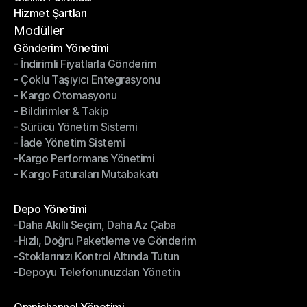
Hizmet Şartları
Gizlilik Politikası
Hizmet Şartları
Modüller
Gönderim Yönetimi
- İndirimli Fiyatlarla Gönderim
Gönderim Yönetimi
- Çoklu Taşıyıcı Entegrasyonu
- İndirimli Fiyatlarla Gönderim
- Kargo Otomasyonu
- Çoklu Taşıyıcı Entegrasyonu
- Bildirimler & Takip
- Kargo Otomasyonu
- Sürücü Yönetim Sistemi
- Bildirimler & Takip
- İade Yönetim Sistemi
- Sürücü Yönetim Sistemi
-Kargo Performans Yönetimi
- İade Yönetim Sistemi
- Kargo Faturaları Mutabakatı
-Kargo Performans Yönetimi
- Kargo Faturaları Mutabakatı
Modüller
Depo Yönetimi
-Daha Akıllı Seçim, Daha Az Çaba
Depo Yönetimi
-Hızlı, Doğru Paketleme ve Gönderim
-Daha Akıllı Seçim, Daha Az Çaba
-Stoklarınızı Kontrol Altında Tutun
-Hızlı, Doğru Paketleme ve Gönderim
-Depoyu Telefonunuzdan Yönetin
-Stoklarınızı Kontrol Altında Tutun
-Depoyu Telefonunuzdan Yönetin
Modüller