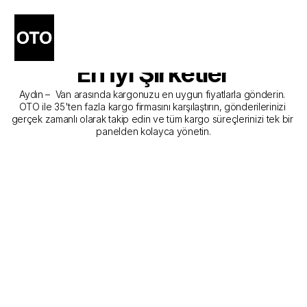
Aydın - Van Kargo 
Gönderim Hizmeti Sunan 
En İyi Şirketler
Aydın –  Van arasında kargonuzu en uygun fiyatlarla gönderin. 
OTO ile 35'ten fazla kargo firmasını karşılaştırın, gönderilerinizi 
gerçek zamanlı olarak takip edin ve tüm kargo süreçlerinizi tek bir 
panelden kolayca yönetin.