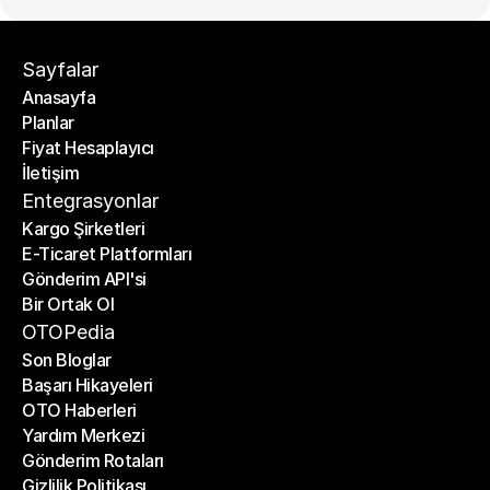
Sayfalar
Anasayfa
Planlar
Anasayfa
Fiyat Hesaplayıcı
Planlar
İletişim
Fiyat Hesaplayıcı
İletişim
Entegrasyonlar
Kargo Şirketleri
E-Ticaret Platformları
Kargo Şirketleri
Gönderim API'si
E-Ticaret Platformları
Bir Ortak Ol
Gönderim API'si
Bir Ortak Ol
OTOPedia
Son Bloglar
Başarı Hikayeleri
Son Bloglar
OTO Haberleri
Başarı Hikayeleri
Yardım Merkezi
OTO Haberleri
Gönderim Rotaları
Yardım Merkezi
Gizlilik Politikası
Gönderim Rotaları