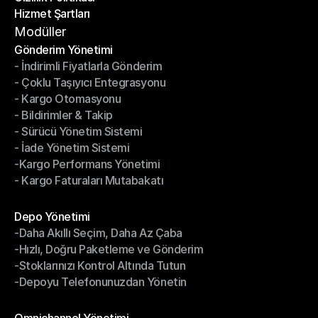
Hizmet Şartları
Gizlilik Politikası
Hizmet Şartları
Modüller
Gönderim Yönetimi
- İndirimli Fiyatlarla Gönderim
Gönderim Yönetimi
- Çoklu Taşıyıcı Entegrasyonu
- İndirimli Fiyatlarla Gönderim
- Kargo Otomasyonu
- Çoklu Taşıyıcı Entegrasyonu
- Bildirimler & Takip
- Kargo Otomasyonu
- Sürücü Yönetim Sistemi
- Bildirimler & Takip
- İade Yönetim Sistemi
- Sürücü Yönetim Sistemi
-Kargo Performans Yönetimi
- İade Yönetim Sistemi
- Kargo Faturaları Mutabakatı
-Kargo Performans Yönetimi
- Kargo Faturaları Mutabakatı
Modüller
Depo Yönetimi
-Daha Akıllı Seçim, Daha Az Çaba
Depo Yönetimi
-Hızlı, Doğru Paketleme ve Gönderim
-Daha Akıllı Seçim, Daha Az Çaba
-Stoklarınızı Kontrol Altında Tutun
-Hızlı, Doğru Paketleme ve Gönderim
-Depoyu Telefonunuzdan Yönetin
-Stoklarınızı Kontrol Altında Tutun
-Depoyu Telefonunuzdan Yönetin
Modüller