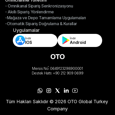
Omnichannel Yönetimi
- Omnikanal Sipariş Senkronizasyonu
Omnichannel Yönetimi
- Akıllı Sipariş Yönlendirme
- Omnikanal Sipariş Senkronizasyonu
-Mağaza ve Depo Tamamlama Uygulamaları
- Akıllı Sipariş Yönlendirme
-Otomatik Sipariş Doğrulama & Kurallar
-Mağaza ve Depo Tamamlama Uygulamaları
-Otomatik Sipariş Doğrulama & Kurallar
Uygulamalar
İndir
İndir
IOS
Android
Mersis No: 0649123298900001
Destek Hattı: +90 212 909 0699
Tüm Hakları Saklıdır © 2026 OTO Global Turkey 
Company