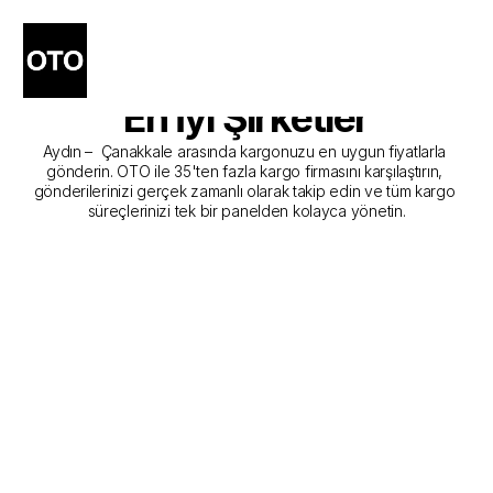
Aydın - Çanakkale Kargo 
Gönderim Hizmeti Sunan 
En İyi Şirketler
Aydın –  Çanakkale arasında kargonuzu en uygun fiyatlarla 
gönderin. OTO ile 35'ten fazla kargo firmasını karşılaştırın, 
gönderilerinizi gerçek zamanlı olarak takip edin ve tüm kargo 
süreçlerinizi tek bir panelden kolayca yönetin.