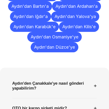
Aydın'dan Bartın'a
Aydın'dan Ardahan'a
Aydın'dan Iğdır'a
Aydın'dan Yalova'ya
Aydın'dan Karabük'e
Aydın'dan Kilis'e
Aydın'dan Osmaniye'ye
Aydın'dan Düzce'ye
Sıkça
Sorulan
Sorular
Aydın'den Çanakkale'ye nasıl gönderi
+
yapabilirim?
+
OTO bir kargo şirketi midir?