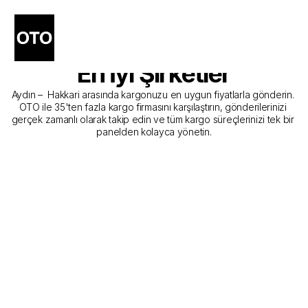
Aydın - Hakkari Kargo 
Gönderim Hizmeti Sunan 
En İyi Şirketler
Aydın –  Hakkari arasında kargonuzu en uygun fiyatlarla gönderin. 
OTO ile 35'ten fazla kargo firmasını karşılaştırın, gönderilerinizi 
gerçek zamanlı olarak takip edin ve tüm kargo süreçlerinizi tek bir 
panelden kolayca yönetin.