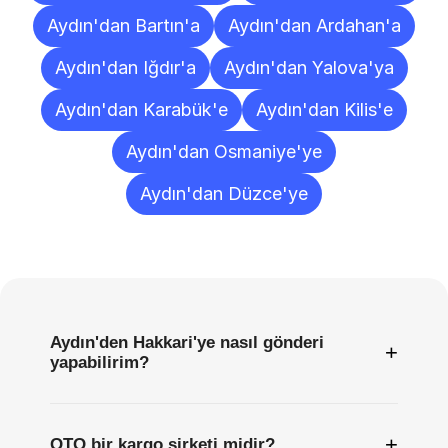
Aydın'dan Bartın'a
Aydın'dan Ardahan'a
Aydın'dan Iğdır'a
Aydın'dan Yalova'ya
Aydın'dan Karabük'e
Aydın'dan Kilis'e
Aydın'dan Osmaniye'ye
Aydın'dan Düzce'ye
Sıkça
Sorulan
Sorular
Aydın'den Hakkari'ye nasıl gönderi
+
yapabilirim?
+
OTO bir kargo şirketi midir?