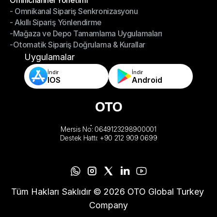
Omnichannel Yönetimi
- Omnikanal Sipariş Senkronizasyonu
Omnichannel Yönetimi
- Akıllı Sipariş Yönlendirme
- Omnikanal Sipariş Senkronizasyonu
-Mağaza ve Depo Tamamlama Uygulamaları
- Akıllı Sipariş Yönlendirme
-Otomatik Sipariş Doğrulama & Kurallar
-Mağaza ve Depo Tamamlama Uygulamaları
-Otomatik Sipariş Doğrulama & Kurallar
Uygulamalar
İndir
İndir
IOS
Android
Mersis No: 0649123298900001
Destek Hattı: +90 212 909 0699
Tüm Hakları Saklıdır © 2026 OTO Global Turkey 
Company