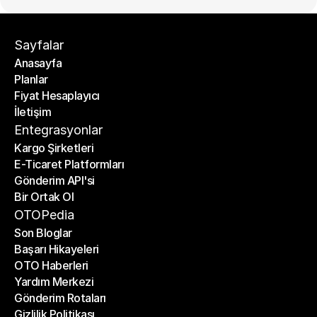
Sayfalar
Anasayfa
Planlar
Anasayfa
Fiyat Hesaplayıcı
Planlar
İletişim
Fiyat Hesaplayıcı
İletişim
Entegrasyonlar
Kargo Şirketleri
E-Ticaret Platformları
Kargo Şirketleri
Gönderim API'si
E-Ticaret Platformları
Bir Ortak Ol
Gönderim API'si
Bir Ortak Ol
OTOPedia
Son Bloglar
Başarı Hikayeleri
Son Bloglar
OTO Haberleri
Başarı Hikayeleri
Yardım Merkezi
OTO Haberleri
Gönderim Rotaları
Yardım Merkezi
Gizlilik Politikası
Gönderim Rotaları