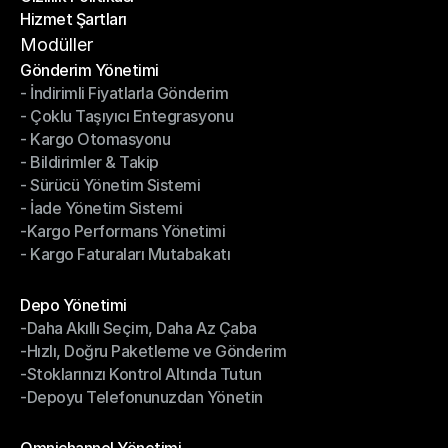
Hizmet Şartları
Gizlilik Politikası
Hizmet Şartları
Modüller
Gönderim Yönetimi
- İndirimli Fiyatlarla Gönderim
Gönderim Yönetimi
- Çoklu Taşıyıcı Entegrasyonu
- İndirimli Fiyatlarla Gönderim
- Kargo Otomasyonu
- Çoklu Taşıyıcı Entegrasyonu
- Bildirimler & Takip
- Kargo Otomasyonu
- Sürücü Yönetim Sistemi
- Bildirimler & Takip
- İade Yönetim Sistemi
- Sürücü Yönetim Sistemi
-Kargo Performans Yönetimi
- İade Yönetim Sistemi
- Kargo Faturaları Mutabakatı
-Kargo Performans Yönetimi
- Kargo Faturaları Mutabakatı
Modüller
Depo Yönetimi
-Daha Akıllı Seçim, Daha Az Çaba
Depo Yönetimi
-Hızlı, Doğru Paketleme ve Gönderim
-Daha Akıllı Seçim, Daha Az Çaba
-Stoklarınızı Kontrol Altında Tutun
-Hızlı, Doğru Paketleme ve Gönderim
-Depoyu Telefonunuzdan Yönetin
-Stoklarınızı Kontrol Altında Tutun
-Depoyu Telefonunuzdan Yönetin
Modüller