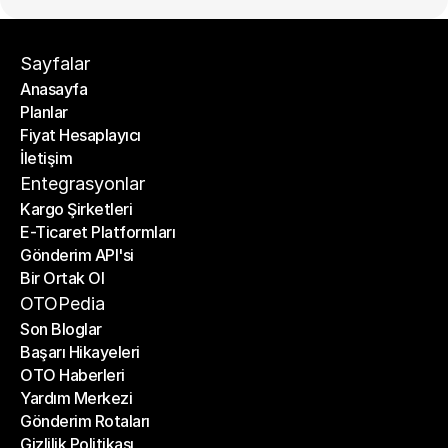
Sayfalar
Anasayfa
Planlar
Anasayfa
Fiyat Hesaplayıcı
Planlar
İletişim
Fiyat Hesaplayıcı
İletişim
Entegrasyonlar
Kargo Şirketleri
E-Ticaret Platformları
Kargo Şirketleri
Gönderim API'si
E-Ticaret Platformları
Bir Ortak Ol
Gönderim API'si
Bir Ortak Ol
OTOPedia
Son Bloglar
Başarı Hikayeleri
Son Bloglar
OTO Haberleri
Başarı Hikayeleri
Yardım Merkezi
OTO Haberleri
Gönderim Rotaları
Yardım Merkezi
Gizlilik Politikası
Gönderim Rotaları