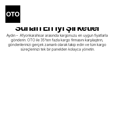
Aydın - Afyonkarahisar 
Kargo Gönderim Hizmeti 
Sunan En İyi Şirketler
Aydın –  Afyonkarahisar arasında kargonuzu en uygun fiyatlarla 
gönderin. OTO ile 35'ten fazla kargo firmasını karşılaştırın, 
gönderilerinizi gerçek zamanlı olarak takip edin ve tüm kargo 
süreçlerinizi tek bir panelden kolayca yönetin.