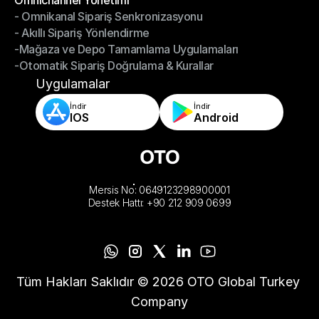
Omnichannel Yönetimi
- Omnikanal Sipariş Senkronizasyonu
Omnichannel Yönetimi
- Akıllı Sipariş Yönlendirme
- Omnikanal Sipariş Senkronizasyonu
-Mağaza ve Depo Tamamlama Uygulamaları
- Akıllı Sipariş Yönlendirme
-Otomatik Sipariş Doğrulama & Kurallar
-Mağaza ve Depo Tamamlama Uygulamaları
-Otomatik Sipariş Doğrulama & Kurallar
Uygulamalar
İndir
İndir
IOS
Android
Mersis No: 0649123298900001
Destek Hattı: +90 212 909 0699
Tüm Hakları Saklıdır © 2026 OTO Global Turkey 
Company