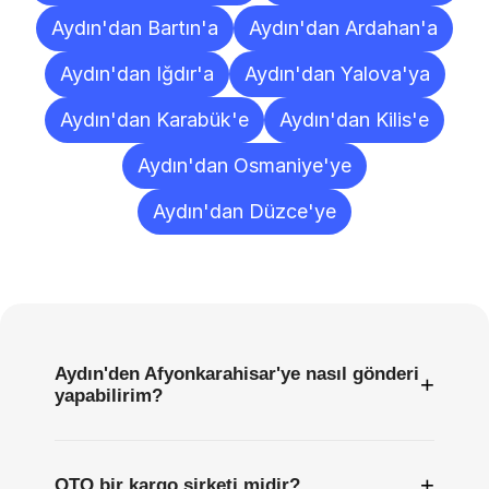
Aydın'dan Bartın'a
Aydın'dan Ardahan'a
Aydın'dan Iğdır'a
Aydın'dan Yalova'ya
Aydın'dan Karabük'e
Aydın'dan Kilis'e
Aydın'dan Osmaniye'ye
Aydın'dan Düzce'ye
Sıkça
Sorulan
Sorular
Aydın'den Afyonkarahisar'ye nasıl gönderi
+
yapabilirim?
+
OTO bir kargo şirketi midir?