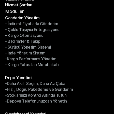
Hizmet Şartları
Gizlilik Politikası
Hizmet Şartları
Modüller
Gönderim Yönetimi
- İndirimli Fiyatlarla Gönderim
Gönderim Yönetimi
- Çoklu Taşıyıcı Entegrasyonu
- İndirimli Fiyatlarla Gönderim
- Kargo Otomasyonu
- Çoklu Taşıyıcı Entegrasyonu
- Bildirimler & Takip
- Kargo Otomasyonu
- Sürücü Yönetim Sistemi
- Bildirimler & Takip
- İade Yönetim Sistemi
- Sürücü Yönetim Sistemi
-Kargo Performans Yönetimi
- İade Yönetim Sistemi
- Kargo Faturaları Mutabakatı
-Kargo Performans Yönetimi
- Kargo Faturaları Mutabakatı
Modüller
Depo Yönetimi
-Daha Akıllı Seçim, Daha Az Çaba
Depo Yönetimi
-Hızlı, Doğru Paketleme ve Gönderim
-Daha Akıllı Seçim, Daha Az Çaba
-Stoklarınızı Kontrol Altında Tutun
-Hızlı, Doğru Paketleme ve Gönderim
-Depoyu Telefonunuzdan Yönetin
-Stoklarınızı Kontrol Altında Tutun
-Depoyu Telefonunuzdan Yönetin
Modüller