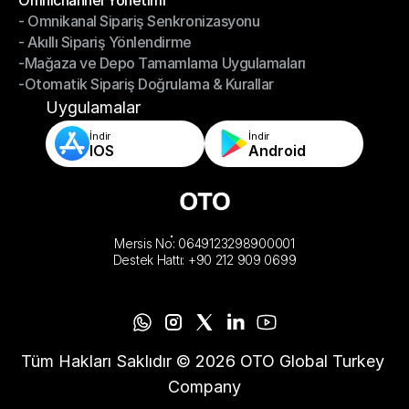
Omnichannel Yönetimi
- Omnikanal Sipariş Senkronizasyonu
Omnichannel Yönetimi
- Akıllı Sipariş Yönlendirme
- Omnikanal Sipariş Senkronizasyonu
-Mağaza ve Depo Tamamlama Uygulamaları
- Akıllı Sipariş Yönlendirme
-Otomatik Sipariş Doğrulama & Kurallar
-Mağaza ve Depo Tamamlama Uygulamaları
-Otomatik Sipariş Doğrulama & Kurallar
Uygulamalar
İndir
İndir
IOS
Android
Mersis No: 0649123298900001
Destek Hattı: +90 212 909 0699
Tüm Hakları Saklıdır © 2026 OTO Global Turkey 
Company