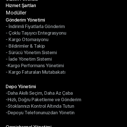
Hizmet Şartları
Gizlilik Politikası
Hizmet Şartları
Modüller
Gönderim Yönetimi
- İndirimli Fiyatlarla Gönderim
Gönderim Yönetimi
- Çoklu Taşıyıcı Entegrasyonu
- İndirimli Fiyatlarla Gönderim
- Kargo Otomasyonu
- Çoklu Taşıyıcı Entegrasyonu
- Bildirimler & Takip
- Kargo Otomasyonu
- Sürücü Yönetim Sistemi
- Bildirimler & Takip
- İade Yönetim Sistemi
- Sürücü Yönetim Sistemi
-Kargo Performans Yönetimi
- İade Yönetim Sistemi
- Kargo Faturaları Mutabakatı
-Kargo Performans Yönetimi
- Kargo Faturaları Mutabakatı
Modüller
Depo Yönetimi
-Daha Akıllı Seçim, Daha Az Çaba
Depo Yönetimi
-Hızlı, Doğru Paketleme ve Gönderim
-Daha Akıllı Seçim, Daha Az Çaba
-Stoklarınızı Kontrol Altında Tutun
-Hızlı, Doğru Paketleme ve Gönderim
-Depoyu Telefonunuzdan Yönetin
-Stoklarınızı Kontrol Altında Tutun
-Depoyu Telefonunuzdan Yönetin
Modüller