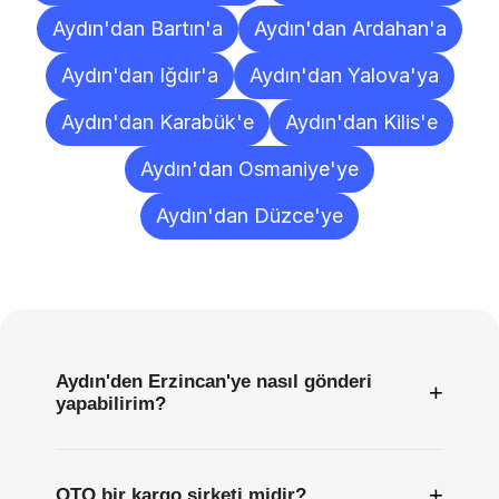
Aydın'dan Bartın'a
Aydın'dan Ardahan'a
Aydın'dan Iğdır'a
Aydın'dan Yalova'ya
Aydın'dan Karabük'e
Aydın'dan Kilis'e
Aydın'dan Osmaniye'ye
Aydın'dan Düzce'ye
Sıkça
Sorulan
Sorular
Aydın'den Erzincan'ye nasıl gönderi
+
yapabilirim?
+
OTO bir kargo şirketi midir?