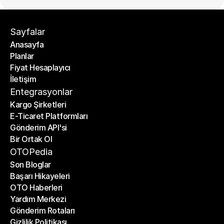
Sayfalar
Anasayfa
Planlar
Anasayfa
Fiyat Hesaplayıcı
Planlar
İletişim
Fiyat Hesaplayıcı
İletişim
Entegrasyonlar
Kargo Şirketleri
E-Ticaret Platformları
Kargo Şirketleri
Gönderim API'si
E-Ticaret Platformları
Bir Ortak Ol
Gönderim API'si
Bir Ortak Ol
OTOPedia
Son Bloglar
Başarı Hikayeleri
Son Bloglar
OTO Haberleri
Başarı Hikayeleri
Yardım Merkezi
OTO Haberleri
Gönderim Rotaları
Yardım Merkezi
Gizlilik Politikası
Gönderim Rotaları