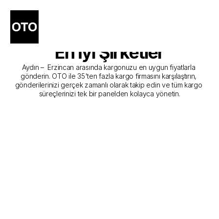
Aydın - Erzincan Kargo 
Gönderim Hizmeti Sunan 
En İyi Şirketler
Aydın –  Erzincan arasında kargonuzu en uygun fiyatlarla 
gönderin. OTO ile 35'ten fazla kargo firmasını karşılaştırın, 
gönderilerinizi gerçek zamanlı olarak takip edin ve tüm kargo 
süreçlerinizi tek bir panelden kolayca yönetin.