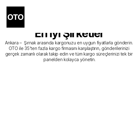
Ankara - Şırnak Kargo 
Gönderim Hizmeti Sunan 
En İyi Şirketler
Ankara –  Şırnak arasında kargonuzu en uygun fiyatlarla gönderin. 
OTO ile 35'ten fazla kargo firmasını karşılaştırın, gönderilerinizi 
gerçek zamanlı olarak takip edin ve tüm kargo süreçlerinizi tek bir 
panelden kolayca yönetin.