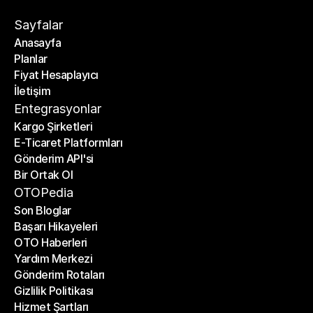
Sayfalar
Anasayfa
Planlar
Anasayfa
Fiyat Hesaplayıcı
Planlar
İletişim
Fiyat Hesaplayıcı
İletişim
Entegrasyonlar
Kargo Şirketleri
E-Ticaret Platformları
Kargo Şirketleri
Gönderim API'si
E-Ticaret Platformları
Bir Ortak Ol
Gönderim API'si
Bir Ortak Ol
OTOPedia
Son Bloglar
Başarı Hikayeleri
Son Bloglar
OTO Haberleri
Başarı Hikayeleri
Yardım Merkezi
OTO Haberleri
Gönderim Rotaları
Yardım Merkezi
Gizlilik Politikası
Gönderim Rotaları
Hizmet Şartları
Gizlilik Politikası