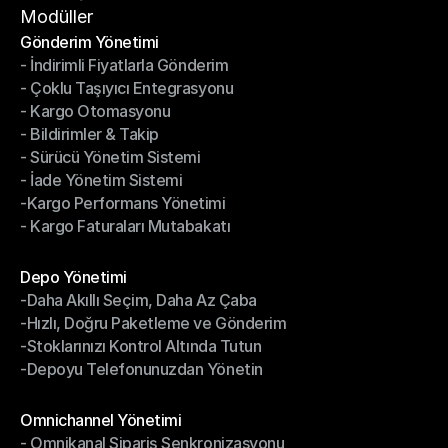
Hizmet Şartları
Modüller
Gönderim Yönetimi
- İndirimli Fiyatlarla Gönderim
Gönderim Yönetimi
- Çoklu Taşıyıcı Entegrasyonu
- İndirimli Fiyatlarla Gönderim
- Kargo Otomasyonu
- Çoklu Taşıyıcı Entegrasyonu
- Bildirimler & Takip
- Kargo Otomasyonu
- Sürücü Yönetim Sistemi
- Bildirimler & Takip
- İade Yönetim Sistemi
- Sürücü Yönetim Sistemi
-Kargo Performans Yönetimi
- İade Yönetim Sistemi
- Kargo Faturaları Mutabakatı
-Kargo Performans Yönetimi
- Kargo Faturaları Mutabakatı
Modüller
Depo Yönetimi
-Daha Akıllı Seçim, Daha Az Çaba
Depo Yönetimi
-Hızlı, Doğru Paketleme ve Gönderim
-Daha Akıllı Seçim, Daha Az Çaba
-Stoklarınızı Kontrol Altında Tutun
-Hızlı, Doğru Paketleme ve Gönderim
-Depoyu Telefonunuzdan Yönetin
-Stoklarınızı Kontrol Altında Tutun
-Depoyu Telefonunuzdan Yönetin
Modüller
Omnichannel Yönetimi
- Omnikanal Sipariş Senkronizasyonu
Omnichannel Yönetimi