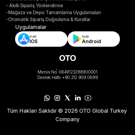
- Akıllı Sipariş Yönlendirme
- Omnikanal Sipariş Senkronizasyonu
-Mağaza ve Depo Tamamlama Uygulamaları
- Akıllı Sipariş Yönlendirme
-Otomatik Sipariş Doğrulama & Kurallar
-Mağaza ve Depo Tamamlama Uygulamaları
-Otomatik Sipariş Doğrulama & Kurallar
Uygulamalar
İndir
İndir
IOS
Android
Mersis No: 0649123298900001
Destek Hattı: +90 212 909 0699
Tüm Hakları Saklıdır © 2026 OTO Global Turkey 
Company