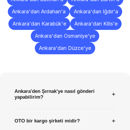
Ankara'dan Ardahan'a
Ankara'dan Iğdır'a
Ankara'dan Karabük'e
Ankara'dan Kilis'e
Ankara'dan Osmaniye'ye
Ankara'dan Düzce'ye
Sıkça
Sorulan
Sorular
Ankara'den Şırnak'ye nasıl gönderi
+
yapabilirim?
+
OTO bir kargo şirketi midir?