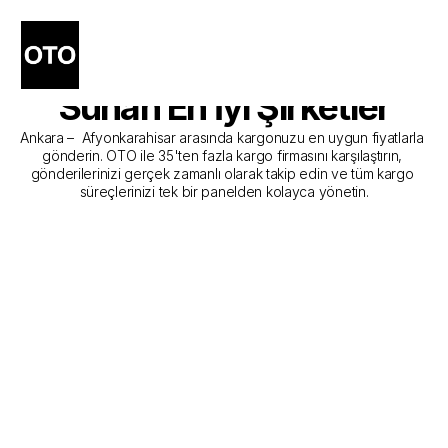
Ankara - Afyonkarahisar 
Kargo Gönderim Hizmeti 
Sunan En İyi Şirketler
Ankara –  Afyonkarahisar arasında kargonuzu en uygun fiyatlarla 
gönderin. OTO ile 35'ten fazla kargo firmasını karşılaştırın, 
gönderilerinizi gerçek zamanlı olarak takip edin ve tüm kargo 
süreçlerinizi tek bir panelden kolayca yönetin.