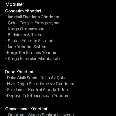
Hizmet Şartları
Modüller
Gönderim Yönetimi
- İndirimli Fiyatlarla Gönderim
Gönderim Yönetimi
- Çoklu Taşıyıcı Entegrasyonu
- İndirimli Fiyatlarla Gönderim
- Kargo Otomasyonu
- Çoklu Taşıyıcı Entegrasyonu
- Bildirimler & Takip
- Kargo Otomasyonu
- Sürücü Yönetim Sistemi
- Bildirimler & Takip
- İade Yönetim Sistemi
- Sürücü Yönetim Sistemi
-Kargo Performans Yönetimi
- İade Yönetim Sistemi
- Kargo Faturaları Mutabakatı
-Kargo Performans Yönetimi
- Kargo Faturaları Mutabakatı
Modüller
Depo Yönetimi
-Daha Akıllı Seçim, Daha Az Çaba
Depo Yönetimi
-Hızlı, Doğru Paketleme ve Gönderim
-Daha Akıllı Seçim, Daha Az Çaba
-Stoklarınızı Kontrol Altında Tutun
-Hızlı, Doğru Paketleme ve Gönderim
-Depoyu Telefonunuzdan Yönetin
-Stoklarınızı Kontrol Altında Tutun
-Depoyu Telefonunuzdan Yönetin
Modüller
Omnichannel Yönetimi
- Omnikanal Sipariş Senkronizasyonu
Omnichannel Yönetimi