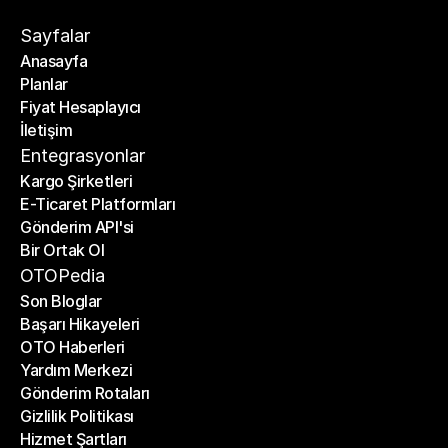
Sayfalar
Anasayfa
Planlar
Anasayfa
Fiyat Hesaplayıcı
Planlar
İletişim
Fiyat Hesaplayıcı
İletişim
Entegrasyonlar
Kargo Şirketleri
E-Ticaret Platformları
Kargo Şirketleri
Gönderim API'si
E-Ticaret Platformları
Bir Ortak Ol
Gönderim API'si
Bir Ortak Ol
OTOPedia
Son Bloglar
Başarı Hikayeleri
Son Bloglar
OTO Haberleri
Başarı Hikayeleri
Yardım Merkezi
OTO Haberleri
Gönderim Rotaları
Yardım Merkezi
Gizlilik Politikası
Gönderim Rotaları
Hizmet Şartları
Gizlilik Politikası