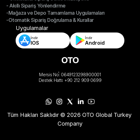
- Akıllı Sipariş Yönlendirme
- Omnikanal Sipariş Senkronizasyonu
-Mağaza ve Depo Tamamlama Uygulamaları
- Akıllı Sipariş Yönlendirme
-Otomatik Sipariş Doğrulama & Kurallar
-Mağaza ve Depo Tamamlama Uygulamaları
-Otomatik Sipariş Doğrulama & Kurallar
Uygulamalar
İndir
İndir
IOS
Android
Mersis No: 0649123298900001
Destek Hattı: +90 212 909 0699
Tüm Hakları Saklıdır © 2026 OTO Global Turkey 
Company