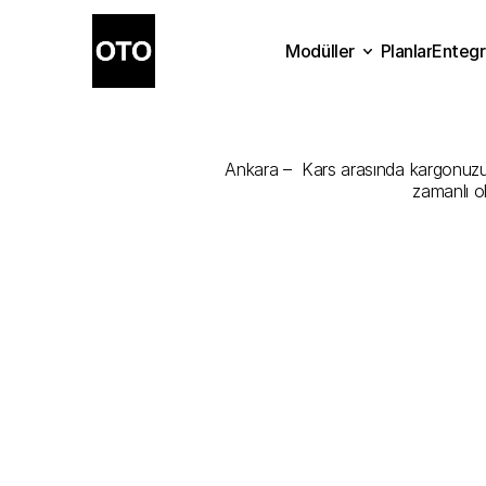
Modüller
Planlar
Entegr
Ankara
-
Kar
Planlar
Modüller
Ente
Ankara –  Kars arasında kargonuzu en
zamanlı o