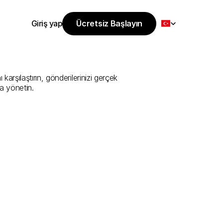
Select Language
Giriş yap
Ücretsiz Başlayın
Ücretsiz Başlayın
i
Sunan
En
İyi
Giriş yap
rşılaştırın, gönderilerinizi gerçek 
a yönetin.