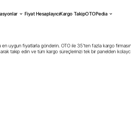
asyonlar
Fiyat Hesaplayıcı
Kargo Takip
OTOPedia
s
Kargo
Gönderim
Hizmet
Fiyat Hesaplayıcı
Kargo Takip
grasyonlar
OTOPedia
Şirketler
 uygun fiyatlarla gönderin. OTO ile 35'ten fazla kargo firmasını ka
larak takip edin ve tüm kargo süreçlerinizi tek bir panelden kolayc