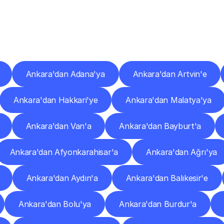
er
Şehirlere
Teslimat
Nokta
Diğer
şehirlerden
faaliyet
gösteren
teslimat
hizmetlerini
keşfedin.
Ankara'dan Adana'ya
Ankara'dan Artvin'e
Ankara'dan Hakkari'ye
Ankara'dan Malatya'ya
Ankara'dan Van'a
Ankara'dan Bayburt'a
Ankara'dan Afyonkarahisar'a
Ankara'dan Ağrı'ya
Ankara'dan Aydın'a
Ankara'dan Balıkesir'e
Ankara'dan Bolu'ya
Ankara'dan Burdur'a