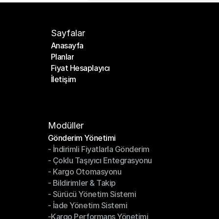
Sayfalar
Anasayfa
Planlar
Anasayfa
Fiyat Hesaplayıcı
Planlar
İletişim
Fiyat Hesaplayıcı
İletişim
Modüller
Gönderim Yönetimi
- İndirimli Fiyatlarla Gönderim
Gönderim Yönetimi
- Çoklu Taşıyıcı Entegrasyonu
- İndirimli Fiyatlarla Gönderim
- Kargo Otomasyonu
- Çoklu Taşıyıcı Entegrasyonu
- Bildirimler & Takip
- Kargo Otomasyonu
- Sürücü Yönetim Sistemi
- Bildirimler & Takip
- İade Yönetim Sistemi
- Sürücü Yönetim Sistemi
-Kargo Performans Yönetimi
- İade Yönetim Sistemi