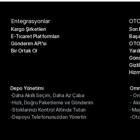
Entegrasyonlar
OTO
Kargo Şirketleri
Son 
E-Ticaret Platformları
Başa
Kargo Şirketleri
Son 
Gönderim API'si
OTO 
E-Ticaret Platformları
Başa
Bir Ortak Ol
Yard
Gönderim API'si
OTO 
Gönd
Bir Ortak Ol
Yard
Gizli
Gönd
Hizm
Gizli
Hizm
Modüller
Mod
Depo Yönetimi
Omni
-Daha Akıllı Seçim, Daha Az Çaba
- Om
Depo Yönetimi
Omn
-Hızlı, Doğru Paketleme ve Gönderim
- Ak
-Daha Akıllı Seçim, Daha Az Çaba
- O
-Stoklarınızı Kontrol Altında Tutun
-Ma
-Hızlı, Doğru Paketleme ve Gönderim
- Ak
-Depoyu Telefonunuzdan Yönetin
-Oto
-Stoklarınızı Kontrol Altında Tutun
-Ma
-Depoyu Telefonunuzdan Yönetin
-Oto