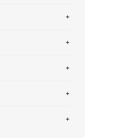
+
+
+
+
+