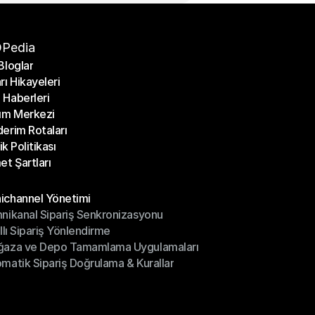
Pedia
Bloglar
rı Hikayeleri
Bloglar
Haberleri
rı Hikayeleri
ım Merkezi
Haberleri
erim Rotaları
ım Merkezi
lik Politikası
erim Rotaları
et Şartları
lik Politikası
et Şartları
üller
channel Yönetimi
nikanal Sipariş Senkronizasyonu
ichannel Yönetimi
ıllı Sipariş Yönlendirme
mnikanal Sipariş Senkronizasyonu
ğaza ve Depo Tamamlama Uygulamaları
ıllı Sipariş Yönlendirme
matik Sipariş Doğrulama & Kurallar
ğaza ve Depo Tamamlama Uygulamaları
matik Sipariş Doğrulama & Kurallar