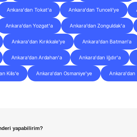
Ankara'dan Tokat'a
Ankara'dan Tunceli'ye
Ankara'dan Yozgat'a
Ankara'dan Zonguldak'a
Ankara'dan Kırıkkale'ye
Ankara'dan Batman'a
Ankara'dan Ardahan'a
Ankara'dan Iğdır'a
n Kilis'e
Ankara'dan Osmaniye'ye
Ankara'dan
Sıkça
Sorulan
Sorular
Başlamadan
Önce
Bilmeniz
Gereken
Her
Şey
nderi yapabilirim?