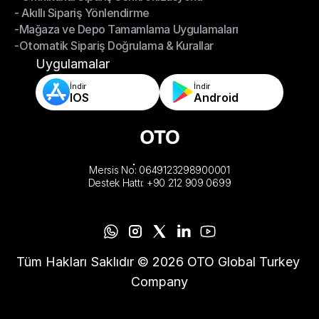
- Akıllı Sipariş Yönlendirme
- Omnikanal Sipariş Senkronizasyonu
-Mağaza ve Depo Tamamlama Uygulamaları
- Akıllı Sipariş Yönlendirme
-Otomatik Sipariş Doğrulama & Kurallar
-Mağaza ve Depo Tamamlama Uygulamaları
-Otomatik Sipariş Doğrulama & Kurallar
Uygulamalar
İndir
İndir
IOS
Android
Mersis No: 0649123298900001
Destek Hattı: +90 212 909 0699
Tüm Hakları Saklıdır © 2026 OTO Global Turkey 
Company