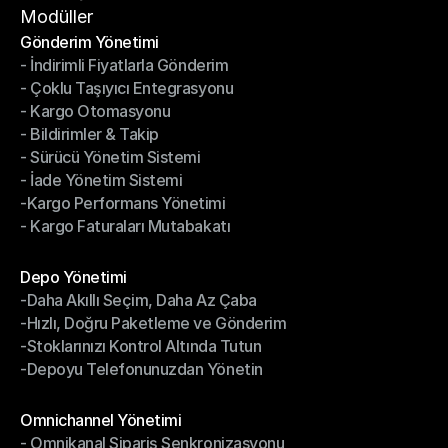
Hizmet Şartları
Modüller
Gönderim Yönetimi
- İndirimli Fiyatlarla Gönderim
Gönderim Yönetimi
- Çoklu Taşıyıcı Entegrasyonu
- İndirimli Fiyatlarla Gönderim
- Kargo Otomasyonu
- Çoklu Taşıyıcı Entegrasyonu
- Bildirimler & Takip
- Kargo Otomasyonu
- Sürücü Yönetim Sistemi
- Bildirimler & Takip
- İade Yönetim Sistemi
- Sürücü Yönetim Sistemi
-Kargo Performans Yönetimi
- İade Yönetim Sistemi
- Kargo Faturaları Mutabakatı
-Kargo Performans Yönetimi
- Kargo Faturaları Mutabakatı
Modüller
Depo Yönetimi
-Daha Akıllı Seçim, Daha Az Çaba
Depo Yönetimi
-Hızlı, Doğru Paketleme ve Gönderim
-Daha Akıllı Seçim, Daha Az Çaba
-Stoklarınızı Kontrol Altında Tutun
-Hızlı, Doğru Paketleme ve Gönderim
-Depoyu Telefonunuzdan Yönetin
-Stoklarınızı Kontrol Altında Tutun
-Depoyu Telefonunuzdan Yönetin
Modüller
Omnichannel Yönetimi
- Omnikanal Sipariş Senkronizasyonu
Omnichannel Yönetimi