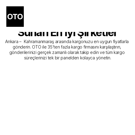
Ankara - Kahramanmaraş 
Kargo Gönderim Hizmeti 
Sunan En İyi Şirketler
Ankara –  Kahramanmaraş arasında kargonuzu en uygun fiyatlarla 
gönderin. OTO ile 35'ten fazla kargo firmasını karşılaştırın, 
gönderilerinizi gerçek zamanlı olarak takip edin ve tüm kargo 
süreçlerinizi tek bir panelden kolayca yönetin.