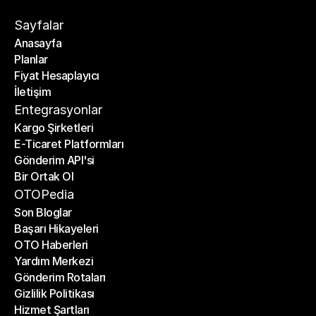
Sayfalar
Anasayfa
Planlar
Anasayfa
Fiyat Hesaplayıcı
Planlar
İletişim
Fiyat Hesaplayıcı
İletişim
Entegrasyonlar
Kargo Şirketleri
E-Ticaret Platformları
Kargo Şirketleri
Gönderim API'si
E-Ticaret Platformları
Bir Ortak Ol
Gönderim API'si
Bir Ortak Ol
OTOPedia
Son Bloglar
Başarı Hikayeleri
Son Bloglar
OTO Haberleri
Başarı Hikayeleri
Yardım Merkezi
OTO Haberleri
Gönderim Rotaları
Yardım Merkezi
Gizlilik Politikası
Gönderim Rotaları
Hizmet Şartları
Gizlilik Politikası