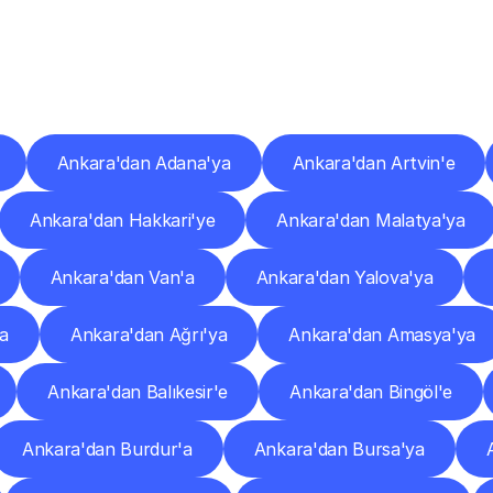
er
Şehirlere
Teslimat
Nokta
Diğer
şehirlerden
faaliyet
gösteren
teslimat
hizmetlerini
keşfedin.
Ankara'dan Adana'ya
Ankara'dan Artvin'e
Ankara'dan Hakkari'ye
Ankara'dan Malatya'ya
Ankara'dan Van'a
Ankara'dan Yalova'ya
'a
Ankara'dan Ağrı'ya
Ankara'dan Amasya'ya
Ankara'dan Balıkesir'e
Ankara'dan Bingöl'e
Ankara'dan Burdur'a
Ankara'dan Bursa'ya