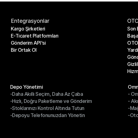
Entegrasyonlar
OTO
Kargo Şirketleri
Son 
E-Ticaret Platformları
Başa
Kargo Şirketleri
Son 
Gönderim API'si
OTO 
E-Ticaret Platformları
Başa
Bir Ortak Ol
Yard
Gönderim API'si
OTO 
Gönd
Bir Ortak Ol
Yard
Gizli
Gönd
Hizm
Gizli
Hizm
Modüller
Mod
Depo Yönetimi
Omni
-Daha Akıllı Seçim, Daha Az Çaba
- Om
Depo Yönetimi
Omn
-Hızlı, Doğru Paketleme ve Gönderim
- Ak
-Daha Akıllı Seçim, Daha Az Çaba
- O
-Stoklarınızı Kontrol Altında Tutun
-Ma
-Hızlı, Doğru Paketleme ve Gönderim
- Ak
-Depoyu Telefonunuzdan Yönetin
-Oto
-Stoklarınızı Kontrol Altında Tutun
-Ma
-Depoyu Telefonunuzdan Yönetin
-Oto