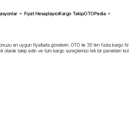
asyonlar
Fiyat Hesaplayıcı
Kargo Takip
OTOPedia
burt
Kargo
Gönderim
Hizm
Fiyat Hesaplayıcı
Kargo Takip
grasyonlar
OTOPedia
İyi
Şirketler
zu en uygun fiyatlarla gönderin. OTO ile 35'ten fazla kargo firması
ı olarak takip edin ve tüm kargo süreçlerinizi tek bir panelden ko