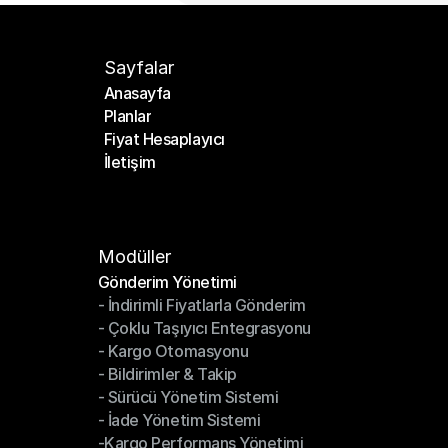
Sayfalar
Anasayfa
Planlar
Anasayfa
Fiyat Hesaplayıcı
Planlar
İletişim
Fiyat Hesaplayıcı
İletişim
Modüller
Gönderim Yönetimi
- İndirimli Fiyatlarla Gönderim
Gönderim Yönetimi
- Çoklu Taşıyıcı Entegrasyonu
- İndirimli Fiyatlarla Gönderim
- Kargo Otomasyonu
- Çoklu Taşıyıcı Entegrasyonu
- Bildirimler & Takip
- Kargo Otomasyonu
- Sürücü Yönetim Sistemi
- Bildirimler & Takip
- İade Yönetim Sistemi
- Sürücü Yönetim Sistemi
-Kargo Performans Yönetimi
- İade Yönetim Sistemi