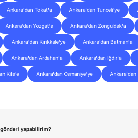
Ankara'dan Tokat'a
Ankara'dan Tunceli'ye
Ankara'dan Yozgat'a
Ankara'dan Zonguldak'a
Ankara'dan Kırıkkale'ye
Ankara'dan Batman'a
Ankara'dan Ardahan'a
Ankara'dan Iğdır'a
n Kilis'e
Ankara'dan Osmaniye'ye
Ankara'dan
Sıkça
Sorulan
Sorular
Başlamadan
Önce
Bilmeniz
Gereken
Her
Şey
 gönderi yapabilirim?