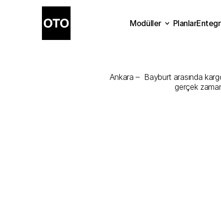
Modüller
Planlar
Entegr
Ankara
-
Bay
Planlar
Modüller
Ente
Ankara –  Bayburt arasında kargonu
gerçek zamanl