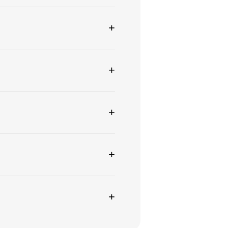
+
+
+
+
+