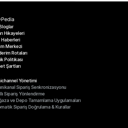
Pedia
Bloglar
rı Hikayeleri
Bloglar
Haberleri
rı Hikayeleri
ım Merkezi
Haberleri
erim Rotaları
ım Merkezi
lik Politikası
erim Rotaları
et Şartları
lik Politikası
et Şartları
üller
channel Yönetimi
nikanal Sipariş Senkronizasyonu
ichannel Yönetimi
ıllı Sipariş Yönlendirme
mnikanal Sipariş Senkronizasyonu
ğaza ve Depo Tamamlama Uygulamaları
ıllı Sipariş Yönlendirme
matik Sipariş Doğrulama & Kurallar
ğaza ve Depo Tamamlama Uygulamaları
matik Sipariş Doğrulama & Kurallar