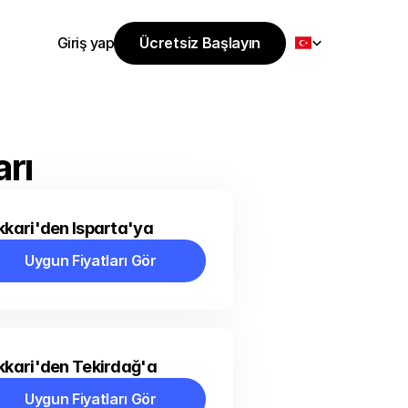
Select Language
Giriş yap
Ücretsiz Başlayın
Ücretsiz Başlayın
Giriş yap
rı
kari'den Isparta'ya
Uygun Fiyatları Gör
Uygun Fiyatları Gör
kari'den Tekirdağ'a
Uygun Fiyatları Gör