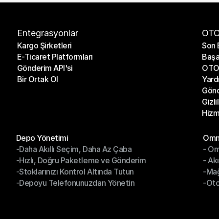
Entegrasyonlar
OTO
Kargo Şirketleri
Son 
E-Ticaret Platformları
Başa
Kargo Şirketleri
Son 
Gönderim API'si
OTO 
E-Ticaret Platformları
Başa
Bir Ortak Ol
Yard
Gönderim API'si
OTO 
Gönd
Bir Ortak Ol
Yard
Gizli
Gönd
Hizm
Gizli
Hizm
Modüller
Mod
Depo Yönetimi
Omni
-Daha Akıllı Seçim, Daha Az Çaba
- Om
Depo Yönetimi
Omn
-Hızlı, Doğru Paketleme ve Gönderim
- Ak
-Daha Akıllı Seçim, Daha Az Çaba
- O
-Stoklarınızı Kontrol Altında Tutun
-Ma
-Hızlı, Doğru Paketleme ve Gönderim
- Ak
-Depoyu Telefonunuzdan Yönetin
-Oto
-Stoklarınızı Kontrol Altında Tutun
-Ma
-Depoyu Telefonunuzdan Yönetin
-Oto