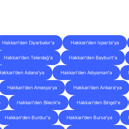
er
Şehirlere
Teslimat
Nokta
Diğer
şehirlerden
faaliyet
gösteren
teslimat
hizmetlerini
keşfedin.
Hakkari'den Diyarbakır'a
Hakkari'den Isparta'ya
Hakkari'den Tekirdağ'a
Hakkari'den Bayburt'a
Hakkari'den Adana'ya
Hakkari'den Adıyaman'a
Hakkari'den Amasya'ya
Hakkari'den Ankara'ya
e
Hakkari'den Bilecik'e
Hakkari'den Bingöl'e
Hakkari'den Burdur'a
Hakkari'den Bursa'ya