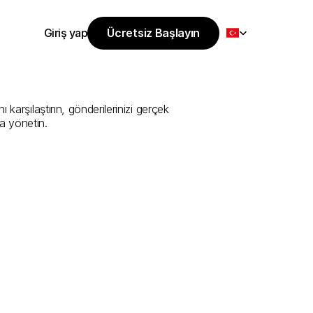
Select Language
Giriş yap
Ücretsiz Başlayın
Ücretsiz Başlayın
ti
Sunan
En
İyi
Giriş yap
arşılaştırın, gönderilerinizi gerçek 
a yönetin.