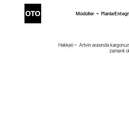
Modüller
Planlar
Entegr
Hakkari
-
Artv
Planlar
Modüller
Ente
Hakkari –  Artvin arasında kargonuzu 
zamanlı o