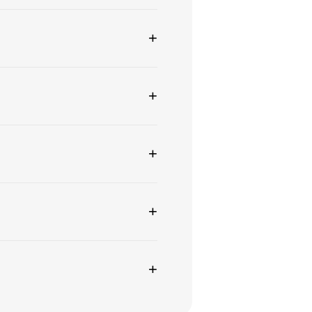
+
+
+
+
+