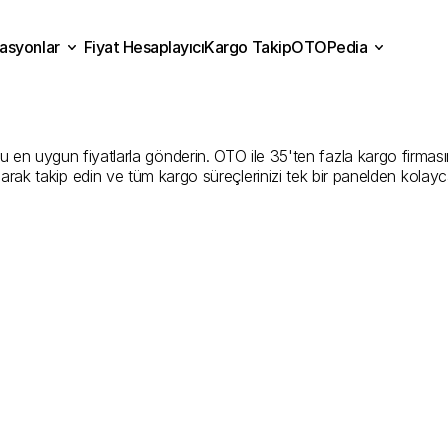
asyonlar
Fiyat Hesaplayıcı
Kargo Takip
OTOPedia
in
Kargo
Gönderim
Hizme
Fiyat Hesaplayıcı
Kargo Takip
grasyonlar
OTOPedia
Şirketler
en uygun fiyatlarla gönderin. OTO ile 35'ten fazla kargo firmasını k
larak takip edin ve tüm kargo süreçlerinizi tek bir panelden kolayc