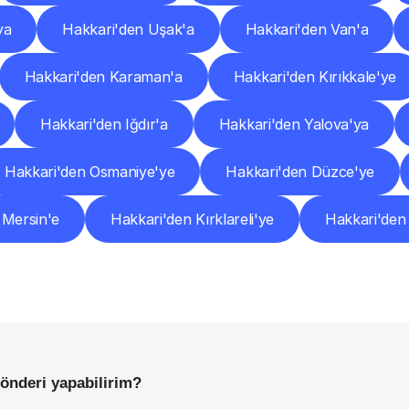
ya
Hakkari'den Uşak'a
Hakkari'den Van'a
Hakkari'den Karaman'a
Hakkari'den Kırıkkale'ye
Hakkari'den Iğdır'a
Hakkari'den Yalova'ya
Hakkari'den Osmaniye'ye
Hakkari'den Düzce'ye
 Mersin'e
Hakkari'den Kırklareli'ye
Hakkari'den
Sıkça
Sorulan
Sorular
Başlamadan
Önce
Bilmeniz
Gereken
Her
Şey
gönderi yapabilirim?