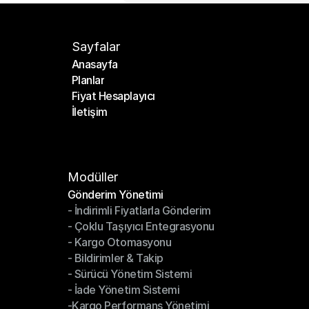
Sayfalar
Anasayfa
Planlar
Anasayfa
Fiyat Hesaplayıcı
Planlar
İletişim
Fiyat Hesaplayıcı
İletişim
Modüller
Gönderim Yönetimi
- İndirimli Fiyatlarla Gönderim
Gönderim Yönetimi
- Çoklu Taşıyıcı Entegrasyonu
- İndirimli Fiyatlarla Gönderim
- Kargo Otomasyonu
- Çoklu Taşıyıcı Entegrasyonu
- Bildirimler & Takip
- Kargo Otomasyonu
- Sürücü Yönetim Sistemi
- Bildirimler & Takip
- İade Yönetim Sistemi
- Sürücü Yönetim Sistemi
-Kargo Performans Yönetimi
- İade Yönetim Sistemi