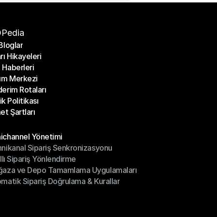
Pedia
Bloglar
rı Hikayeleri
Bloglar
Haberleri
rı Hikayeleri
ım Merkezi
Haberleri
erim Rotaları
ım Merkezi
lik Politikası
erim Rotaları
et Şartları
lik Politikası
et Şartları
üller
channel Yönetimi
nikanal Sipariş Senkronizasyonu
ichannel Yönetimi
ıllı Sipariş Yönlendirme
mnikanal Sipariş Senkronizasyonu
ğaza ve Depo Tamamlama Uygulamaları
ıllı Sipariş Yönlendirme
matik Sipariş Doğrulama & Kurallar
ğaza ve Depo Tamamlama Uygulamaları
matik Sipariş Doğrulama & Kurallar