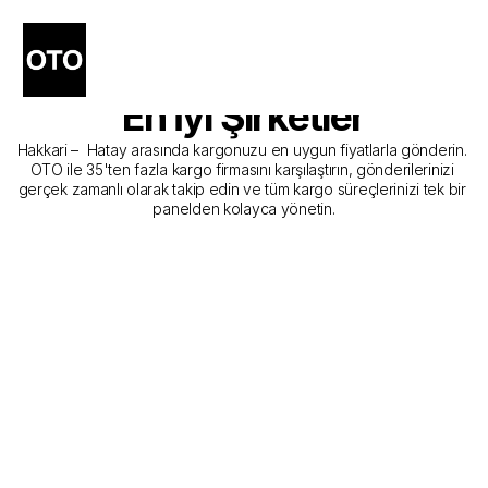
Hakkari - Hatay Kargo 
Gönderim Hizmeti Sunan 
En İyi Şirketler
Hakkari –  Hatay arasında kargonuzu en uygun fiyatlarla gönderin. 
OTO ile 35'ten fazla kargo firmasını karşılaştırın, gönderilerinizi 
gerçek zamanlı olarak takip edin ve tüm kargo süreçlerinizi tek bir 
panelden kolayca yönetin.