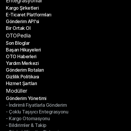
Entegrasyonlar
Kargo Şirketleri
E-Ticaret Platformları
Kargo Şirketleri
Gönderim API'si
E-Ticaret Platformları
Bir Ortak Ol
Gönderim API'si
Bir Ortak Ol
OTOPedia
Son Bloglar
Başarı Hikayeleri
Son Bloglar
OTO Haberleri
Başarı Hikayeleri
Yardım Merkezi
OTO Haberleri
Gönderim Rotaları
Yardım Merkezi
Gizlilik Politikası
Gönderim Rotaları
Hizmet Şartları
Gizlilik Politikası
Hizmet Şartları
Modüller
Gönderim Yönetimi
- İndirimli Fiyatlarla Gönderim
Gönderim Yönetimi
- Çoklu Taşıyıcı Entegrasyonu
- İndirimli Fiyatlarla Gönderim
- Kargo Otomasyonu
- Çoklu Taşıyıcı Entegrasyonu
- Bildirimler & Takip
- Kargo Otomasyonu