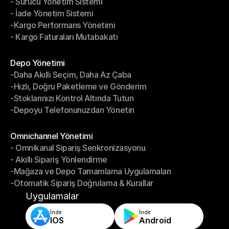
- Sürücü Yönetim Sistemi
- Bildirimler & Takip
- İade Yönetim Sistemi
- Sürücü Yönetim Sistemi
-Kargo Performans Yönetimi
- İade Yönetim Sistemi
- Kargo Faturaları Mutabakatı
-Kargo Performans Yönetimi
- Kargo Faturaları Mutabakatı
Modüller
Depo Yönetimi
-Daha Akıllı Seçim, Daha Az Çaba
Depo Yönetimi
-Hızlı, Doğru Paketleme ve Gönderim
-Daha Akıllı Seçim, Daha Az Çaba
-Stoklarınızı Kontrol Altında Tutun
-Hızlı, Doğru Paketleme ve Gönderim
-Depoyu Telefonunuzdan Yönetin
-Stoklarınızı Kontrol Altında Tutun
-Depoyu Telefonunuzdan Yönetin
Modüller
Omnichannel Yönetimi
- Omnikanal Sipariş Senkronizasyonu
Omnichannel Yönetimi
- Akıllı Sipariş Yönlendirme
- Omnikanal Sipariş Senkronizasyonu
-Mağaza ve Depo Tamamlama Uygulamaları
- Akıllı Sipariş Yönlendirme
-Otomatik Sipariş Doğrulama & Kurallar
-Mağaza ve Depo Tamamlama Uygulamaları
-Otomatik Sipariş Doğrulama & Kurallar
Uygulamalar
İndir
İndir
IOS
Android