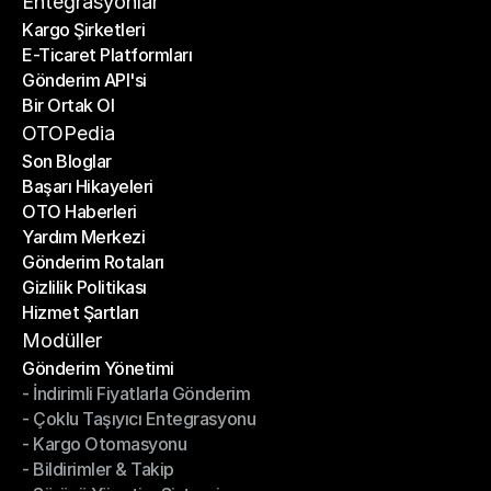
Entegrasyonlar
Kargo Şirketleri
E-Ticaret Platformları
Kargo Şirketleri
Gönderim API'si
E-Ticaret Platformları
Bir Ortak Ol
Gönderim API'si
Bir Ortak Ol
OTOPedia
Son Bloglar
Başarı Hikayeleri
Son Bloglar
OTO Haberleri
Başarı Hikayeleri
Yardım Merkezi
OTO Haberleri
Gönderim Rotaları
Yardım Merkezi
Gizlilik Politikası
Gönderim Rotaları
Hizmet Şartları
Gizlilik Politikası
Hizmet Şartları
Modüller
Gönderim Yönetimi
- İndirimli Fiyatlarla Gönderim
Gönderim Yönetimi
- Çoklu Taşıyıcı Entegrasyonu
- İndirimli Fiyatlarla Gönderim
- Kargo Otomasyonu
- Çoklu Taşıyıcı Entegrasyonu
- Bildirimler & Takip
- Kargo Otomasyonu