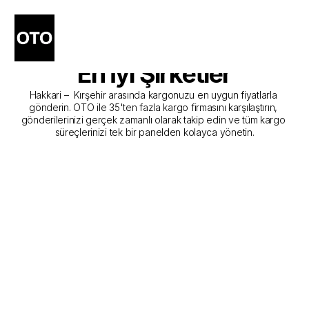
Hakkari - Kırşehir Kargo 
Gönderim Hizmeti Sunan 
En İyi Şirketler
Hakkari –  Kırşehir arasında kargonuzu en uygun fiyatlarla 
gönderin. OTO ile 35'ten fazla kargo firmasını karşılaştırın, 
gönderilerinizi gerçek zamanlı olarak takip edin ve tüm kargo 
süreçlerinizi tek bir panelden kolayca yönetin.