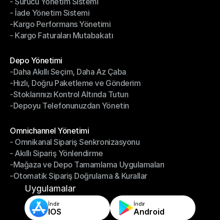
- Sürücü Yönetim Sistemi
- Bildirimler & Takip
- İade Yönetim Sistemi
- Sürücü Yönetim Sistemi
-Kargo Performans Yönetimi
- İade Yönetim Sistemi
- Kargo Faturaları Mutabakatı
-Kargo Performans Yönetimi
- Kargo Faturaları Mutabakatı
Modüller
Depo Yönetimi
-Daha Akıllı Seçim, Daha Az Çaba
Depo Yönetimi
-Hızlı, Doğru Paketleme ve Gönderim
-Daha Akıllı Seçim, Daha Az Çaba
-Stoklarınızı Kontrol Altında Tutun
-Hızlı, Doğru Paketleme ve Gönderim
-Depoyu Telefonunuzdan Yönetin
-Stoklarınızı Kontrol Altında Tutun
-Depoyu Telefonunuzdan Yönetin
Modüller
Omnichannel Yönetimi
- Omnikanal Sipariş Senkronizasyonu
Omnichannel Yönetimi
- Akıllı Sipariş Yönlendirme
- Omnikanal Sipariş Senkronizasyonu
-Mağaza ve Depo Tamamlama Uygulamaları
- Akıllı Sipariş Yönlendirme
-Otomatik Sipariş Doğrulama & Kurallar
-Mağaza ve Depo Tamamlama Uygulamaları
-Otomatik Sipariş Doğrulama & Kurallar
Uygulamalar
İndir
İndir
IOS
Android