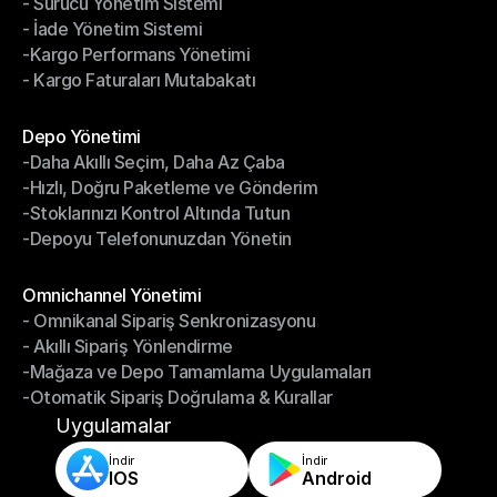
- Sürücü Yönetim Sistemi
- Bildirimler & Takip
- İade Yönetim Sistemi
- Sürücü Yönetim Sistemi
-Kargo Performans Yönetimi
- İade Yönetim Sistemi
- Kargo Faturaları Mutabakatı
-Kargo Performans Yönetimi
- Kargo Faturaları Mutabakatı
Modüller
Depo Yönetimi
-Daha Akıllı Seçim, Daha Az Çaba
Depo Yönetimi
-Hızlı, Doğru Paketleme ve Gönderim
-Daha Akıllı Seçim, Daha Az Çaba
-Stoklarınızı Kontrol Altında Tutun
-Hızlı, Doğru Paketleme ve Gönderim
-Depoyu Telefonunuzdan Yönetin
-Stoklarınızı Kontrol Altında Tutun
-Depoyu Telefonunuzdan Yönetin
Modüller
Omnichannel Yönetimi
- Omnikanal Sipariş Senkronizasyonu
Omnichannel Yönetimi
- Akıllı Sipariş Yönlendirme
- Omnikanal Sipariş Senkronizasyonu
-Mağaza ve Depo Tamamlama Uygulamaları
- Akıllı Sipariş Yönlendirme
-Otomatik Sipariş Doğrulama & Kurallar
-Mağaza ve Depo Tamamlama Uygulamaları
-Otomatik Sipariş Doğrulama & Kurallar
Uygulamalar
İndir
İndir
IOS
Android