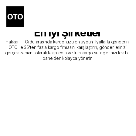
Hakkari - Ordu Kargo 
Gönderim Hizmeti Sunan 
En İyi Şirketler
Hakkari –  Ordu arasında kargonuzu en uygun fiyatlarla gönderin. 
OTO ile 35'ten fazla kargo firmasını karşılaştırın, gönderilerinizi 
gerçek zamanlı olarak takip edin ve tüm kargo süreçlerinizi tek bir 
panelden kolayca yönetin.