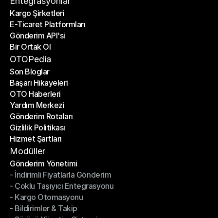
Entegrasyonlar
Kargo Şirketleri
E-Ticaret Platformları
Kargo Şirketleri
Gönderim API'si
E-Ticaret Platformları
Bir Ortak Ol
Gönderim API'si
Bir Ortak Ol
OTOPedia
Son Bloglar
Başarı Hikayeleri
Son Bloglar
OTO Haberleri
Başarı Hikayeleri
Yardım Merkezi
OTO Haberleri
Gönderim Rotaları
Yardım Merkezi
Gizlilik Politikası
Gönderim Rotaları
Hizmet Şartları
Gizlilik Politikası
Hizmet Şartları
Modüller
Gönderim Yönetimi
- İndirimli Fiyatlarla Gönderim
Gönderim Yönetimi
- Çoklu Taşıyıcı Entegrasyonu
- İndirimli Fiyatlarla Gönderim
- Kargo Otomasyonu
- Çoklu Taşıyıcı Entegrasyonu
- Bildirimler & Takip
- Kargo Otomasyonu