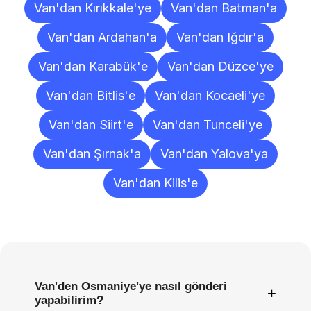
Van'dan Kırıkkale'ye
Van'dan Batman'a
Van'dan Ardahan'a
Van'dan Iğdır'a
Van'dan Karabük'e
Van'dan Düzce'ye
Van'dan Bitlis'e
Van'dan Kocaeli'ye
Van'dan Siirt'e
Van'dan Tunceli'ye
Van'dan Şırnak'a
Van'dan Yalova'ya
Van'dan Kilis'e
Sıkça
Sorulan
Sorular
Van'den Osmaniye'ye nasıl gönderi
+
yapabilirim?