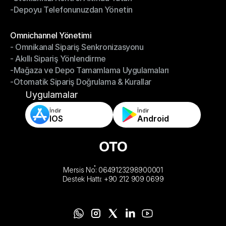
-Depoyu Telefonunuzdan Yönetin
-Stoklarınızı Kontrol Altında Tutun
-Depoyu Telefonunuzdan Yönetin
Modüller
Omnichannel Yönetimi
- Omnikanal Sipariş Senkronizasyonu
Omnichannel Yönetimi
- Akıllı Sipariş Yönlendirme
- Omnikanal Sipariş Senkronizasyonu
-Mağaza ve Depo Tamamlama Uygulamaları
- Akıllı Sipariş Yönlendirme
-Otomatik Sipariş Doğrulama & Kurallar
-Mağaza ve Depo Tamamlama Uygulamaları
-Otomatik Sipariş Doğrulama & Kurallar
Uygulamalar
İndir
İndir
IOS
Android
Mersis No: 0649123298900001
Destek Hattı: +90 212 909 0699