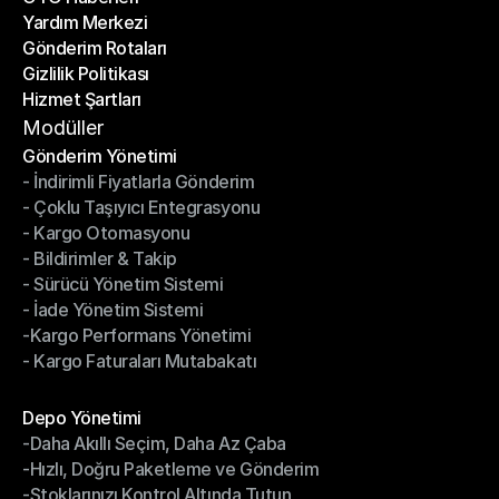
Yardım Merkezi
OTO Haberleri
Gönderim Rotaları
Yardım Merkezi
Gizlilik Politikası
Gönderim Rotaları
Hizmet Şartları
Gizlilik Politikası
Hizmet Şartları
Modüller
Gönderim Yönetimi
- İndirimli Fiyatlarla Gönderim
Gönderim Yönetimi
- Çoklu Taşıyıcı Entegrasyonu
- İndirimli Fiyatlarla Gönderim
- Kargo Otomasyonu
- Çoklu Taşıyıcı Entegrasyonu
- Bildirimler & Takip
- Kargo Otomasyonu
- Sürücü Yönetim Sistemi
- Bildirimler & Takip
- İade Yönetim Sistemi
- Sürücü Yönetim Sistemi
-Kargo Performans Yönetimi
- İade Yönetim Sistemi
- Kargo Faturaları Mutabakatı
-Kargo Performans Yönetimi
- Kargo Faturaları Mutabakatı
Modüller
Depo Yönetimi
-Daha Akıllı Seçim, Daha Az Çaba
Depo Yönetimi
-Hızlı, Doğru Paketleme ve Gönderim
-Daha Akıllı Seçim, Daha Az Çaba
-Stoklarınızı Kontrol Altında Tutun
-Hızlı, Doğru Paketleme ve Gönderim