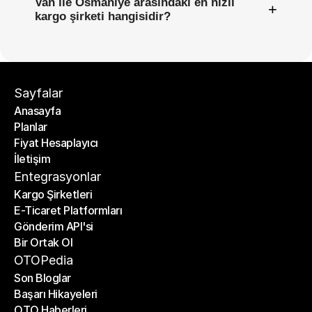
Van ile Osmaniye arasındaki en hızlı
+
kargo şirketi hangisidir?
Sayfalar
Anasayfa
Planlar
Anasayfa
Fiyat Hesaplayıcı
Planlar
İletişim
Fiyat Hesaplayıcı
İletişim
Entegrasyonlar
Kargo Şirketleri
E-Ticaret Platformları
Kargo Şirketleri
Gönderim API'si
E-Ticaret Platformları
Bir Ortak Ol
Gönderim API'si
Bir Ortak Ol
OTOPedia
Son Bloglar
Başarı Hikayeleri
Son Bloglar
OTO Haberleri
Başarı Hikayeleri