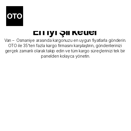
Van - Osmaniye Kargo 
Gönderim Hizmeti Sunan 
En İyi Şirketler
Van –  Osmaniye arasında kargonuzu en uygun fiyatlarla gönderin. 
OTO ile 35'ten fazla kargo firmasını karşılaştırın, gönderilerinizi 
gerçek zamanlı olarak takip edin ve tüm kargo süreçlerinizi tek bir 
panelden kolayca yönetin.