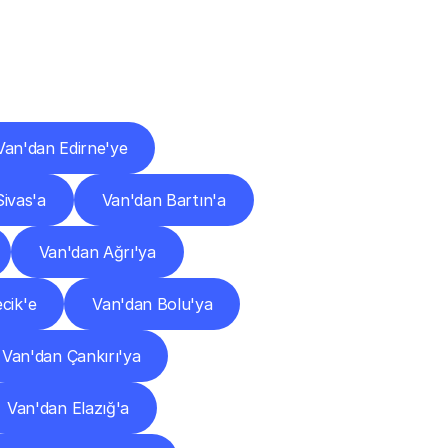
ları
Van'dan Edirne'ye
ivas'a
Van'dan Bartın'a
Van'dan Ağrı'ya
cik'e
Van'dan Bolu'ya
Van'dan Çankırı'ya
Van'dan Elazığ'a