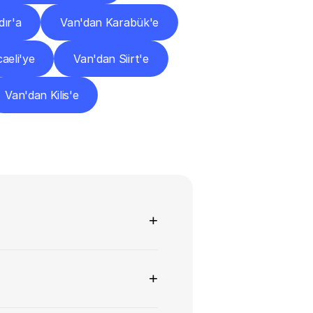
dır'a
Van'dan Karabük'e
aeli'ye
Van'dan Siirt'e
Van'dan Kilis'e
+
+