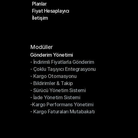
Planlar
Anasayfa
Fiyat Hesaplayıcı
Planlar
İletişim
Fiyat Hesaplayıcı
İletişim
Modüller
Gönderim Yönetimi
- İndirimli Fiyatlarla Gönderim
Gönderim Yönetimi
- Çoklu Taşıyıcı Entegrasyonu
- İndirimli Fiyatlarla Gönderim
- Kargo Otomasyonu
- Çoklu Taşıyıcı Entegrasyonu
- Bildirimler & Takip
- Kargo Otomasyonu
- Sürücü Yönetim Sistemi
- Bildirimler & Takip
- İade Yönetim Sistemi
- Sürücü Yönetim Sistemi
-Kargo Performans Yönetimi
- İade Yönetim Sistemi
- Kargo Faturaları Mutabakatı
-Kargo Performans Yönetimi
- Kargo Faturaları Mutabakatı