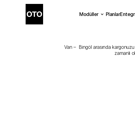
Modüller
Planlar
Entegr
Van
-
Bingöl
Planlar
Modüller
Ente
Van –  Bingöl arasında kargonuzu en
zamanlı o