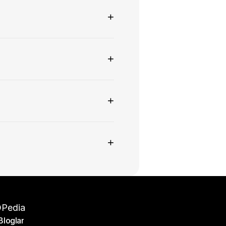
+
+
+
+
Pedia
Bloglar