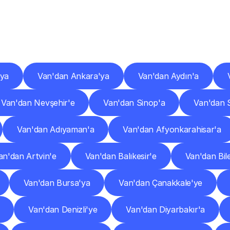
er
Şehirlere
Teslimat
Nokta
Diğer
şehirlerden
faaliyet
gösteren
teslimat
hizmetlerini
keşfedin.
'ya
Van'dan Ankara'ya
Van'dan Aydın'a
Van'dan Nevşehir'e
Van'dan Sinop'a
Van'dan S
Van'dan Adıyaman'a
Van'dan Afyonkarahisar'a
an'dan Artvin'e
Van'dan Balıkesir'e
Van'dan Bile
Van'dan Bursa'ya
Van'dan Çanakkale'ye
Van'dan Denizli'ye
Van'dan Diyarbakır'a