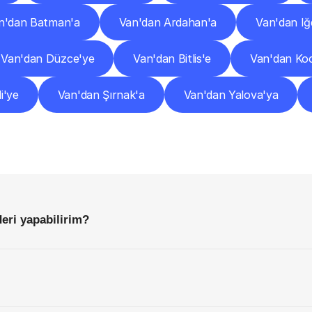
n'dan Batman'a
Van'dan Ardahan'a
Van'dan Iğ
Van'dan Düzce'ye
Van'dan Bitlis'e
Van'dan Koc
i'ye
Van'dan Şırnak'a
Van'dan Yalova'ya
Sıkça
Sorulan
Sorular
Başlamadan
Önce
Bilmeniz
Gereken
Her
Şey
eri yapabilirim?