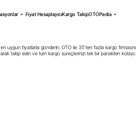
asyonlar
Fiyat Hesaplayıcı
Kargo Takip
OTOPedia
Kargo
Gönderim
Hizmeti
Fiyat Hesaplayıcı
Kargo Takip
grasyonlar
OTOPedia
Şirketler
 uygun fiyatlarla gönderin. OTO ile 35'ten fazla kargo firmasını kar
larak takip edin ve tüm kargo süreçlerinizi tek bir panelden kolayc