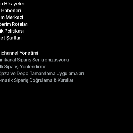
rı Hikayeleri
Bloglar
Haberleri
rı Hikayeleri
ım Merkezi
Haberleri
erim Rotaları
ım Merkezi
lik Politikası
erim Rotaları
et Şartları
lik Politikası
et Şartları
üller
channel Yönetimi
nikanal Sipariş Senkronizasyonu
ichannel Yönetimi
ıllı Sipariş Yönlendirme
mnikanal Sipariş Senkronizasyonu
ğaza ve Depo Tamamlama Uygulamaları
ıllı Sipariş Yönlendirme
matik Sipariş Doğrulama & Kurallar
ğaza ve Depo Tamamlama Uygulamaları
matik Sipariş Doğrulama & Kurallar