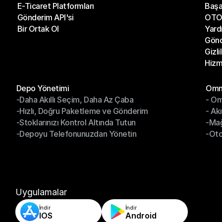
E-Ticaret Platformları
Başa
Kargo Şirketleri
Son 
Gönderim API'si
OTO 
E-Ticaret Platformları
Başa
Bir Ortak Ol
Yard
Gönderim API'si
OTO 
Gönd
Bir Ortak Ol
Yard
Gizli
Gönd
Hizm
Gizli
Hizm
Modüller
Mod
Depo Yönetimi
Omni
-Daha Akıllı Seçim, Daha Az Çaba
- Om
Depo Yönetimi
Omn
-Hızlı, Doğru Paketleme ve Gönderim
- Ak
-Daha Akıllı Seçim, Daha Az Çaba
- O
-Stoklarınızı Kontrol Altında Tutun
-Ma
-Hızlı, Doğru Paketleme ve Gönderim
- Ak
-Depoyu Telefonunuzdan Yönetin
-Oto
-Stoklarınızı Kontrol Altında Tutun
-Ma
-Depoyu Telefonunuzdan Yönetin
-Oto
Uygulamalar
İndir
İndir
IOS
Android