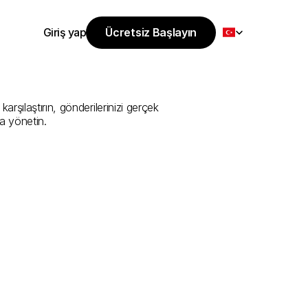
Select Language
Giriş yap
Ücretsiz Başlayın
Ücretsiz Başlayın
Sunan
En
İyi
Giriş yap
şılaştırın, gönderilerinizi gerçek 
a yönetin.