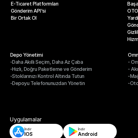
E-Ticaret Platformları
Başa
Kargo Şirketleri
Son 
Gönderim API'si
OTO 
E-Ticaret Platformları
Başa
Bir Ortak Ol
Yard
Gönderim API'si
OTO 
Gönd
Bir Ortak Ol
Yard
Gizli
Gönd
Hizm
Gizli
Hizm
Modüller
Mod
Depo Yönetimi
Omni
-Daha Akıllı Seçim, Daha Az Çaba
- Om
Depo Yönetimi
Omn
-Hızlı, Doğru Paketleme ve Gönderim
- Ak
-Daha Akıllı Seçim, Daha Az Çaba
- O
-Stoklarınızı Kontrol Altında Tutun
-Ma
-Hızlı, Doğru Paketleme ve Gönderim
- Ak
-Depoyu Telefonunuzdan Yönetin
-Oto
-Stoklarınızı Kontrol Altında Tutun
-Ma
-Depoyu Telefonunuzdan Yönetin
-Oto
Uygulamalar
İndir
İndir
IOS
Android