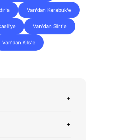
dır'a
Van'dan Karabük'e
aeli'ye
Van'dan Siirt'e
Van'dan Kilis'e
+
+