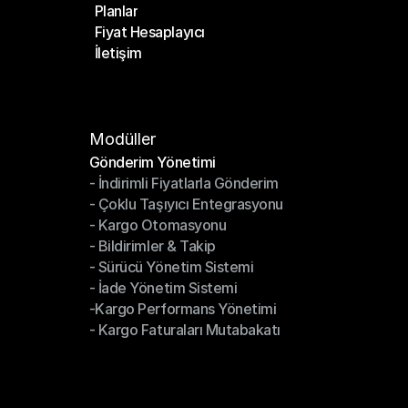
Planlar
Anasayfa
Fiyat Hesaplayıcı
Planlar
İletişim
Fiyat Hesaplayıcı
İletişim
Modüller
Gönderim Yönetimi
- İndirimli Fiyatlarla Gönderim
Gönderim Yönetimi
- Çoklu Taşıyıcı Entegrasyonu
- İndirimli Fiyatlarla Gönderim
- Kargo Otomasyonu
- Çoklu Taşıyıcı Entegrasyonu
- Bildirimler & Takip
- Kargo Otomasyonu
- Sürücü Yönetim Sistemi
- Bildirimler & Takip
- İade Yönetim Sistemi
- Sürücü Yönetim Sistemi
-Kargo Performans Yönetimi
- İade Yönetim Sistemi
- Kargo Faturaları Mutabakatı
-Kargo Performans Yönetimi
- Kargo Faturaları Mutabakatı