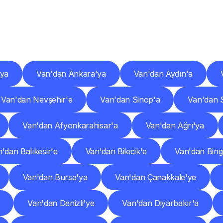
er
Şehirlere
Teslimat
Nokta
Diğer
şehirlerden
faaliyet
gösteren
teslimat
hizmetlerini
keşfedin.
'ya
Van'dan Ankara'ya
Van'dan Aydın'a
Van'dan Nevşehir'e
Van'dan Sinop'a
Van'dan S
Van'dan Afyonkarahisar'a
Van'dan Ağrı'ya
'dan Balıkesir'e
Van'dan Bilecik'e
Van'dan Bing
Van'dan Bursa'ya
Van'dan Çanakkale'ye
Van'dan Denizli'ye
Van'dan Diyarbakır'a