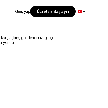
Select Language
Giriş yap
Ücretsiz Başlayın
Ücretsiz Başlayın
Sunan
En
İyi
Giriş yap
şılaştırın, gönderilerinizi gerçek 
a yönetin.