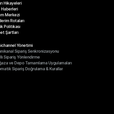
rı Hikayeleri
Bloglar
Haberleri
rı Hikayeleri
ım Merkezi
Haberleri
erim Rotaları
ım Merkezi
lik Politikası
erim Rotaları
et Şartları
lik Politikası
et Şartları
üller
channel Yönetimi
nikanal Sipariş Senkronizasyonu
ichannel Yönetimi
ıllı Sipariş Yönlendirme
mnikanal Sipariş Senkronizasyonu
ğaza ve Depo Tamamlama Uygulamaları
ıllı Sipariş Yönlendirme
matik Sipariş Doğrulama & Kurallar
ğaza ve Depo Tamamlama Uygulamaları
matik Sipariş Doğrulama & Kurallar