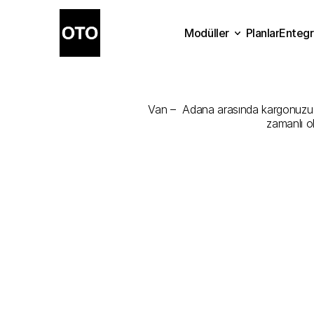
Modüller
Planlar
Entegr
Van
-
Adana
Planlar
Modüller
Ente
Van –  Adana arasında kargonuzu en 
zamanlı o