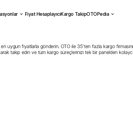
asyonlar
Fiyat Hesaplayıcı
Kargo Takip
OTOPedia
Kargo
Gönderim
Hizmeti
Fiyat Hesaplayıcı
Kargo Takip
grasyonlar
OTOPedia
Şirketler
uygun fiyatlarla gönderin. OTO ile 35'ten fazla kargo firmasını kar
larak takip edin ve tüm kargo süreçlerinizi tek bir panelden kolayc