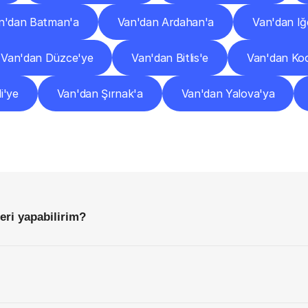
n'dan Batman'a
Van'dan Ardahan'a
Van'dan Iğ
Van'dan Düzce'ye
Van'dan Bitlis'e
Van'dan Koc
i'ye
Van'dan Şırnak'a
Van'dan Yalova'ya
Sıkça
Sorulan
Sorular
Başlamadan
Önce
Bilmeniz
Gereken
Her
Şey
eri yapabilirim?