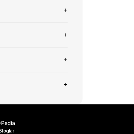
+
+
+
+
Pedia
Bloglar