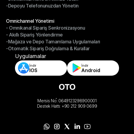
-Depoyu Telefonunuzdan Yönetin
-Stoklarınızı Kontrol Altında Tutun
-Depoyu Telefonunuzdan Yönetin
Modüller
Omnichannel Yönetimi
- Omnikanal Sipariş Senkronizasyonu
Omnichannel Yönetimi
- Akıllı Sipariş Yönlendirme
- Omnikanal Sipariş Senkronizasyonu
-Mağaza ve Depo Tamamlama Uygulamaları
- Akıllı Sipariş Yönlendirme
-Otomatik Sipariş Doğrulama & Kurallar
-Mağaza ve Depo Tamamlama Uygulamaları
-Otomatik Sipariş Doğrulama & Kurallar
Uygulamalar
İndir
İndir
IOS
Android
Mersis No: 0649123298900001
Destek Hattı: +90 212 909 0699