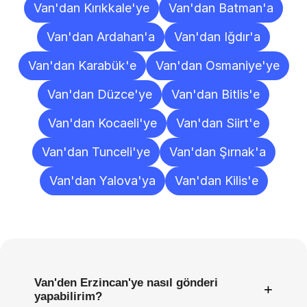
Van'dan Kırıkkale'ye
Van'dan Batman'a
Van'dan Ardahan'a
Van'dan Iğdır'a
Van'dan Karabük'e
Van'dan Osmaniye'ye
Van'dan Düzce'ye
Van'dan Bitlis'e
Van'dan Kocaeli'ye
Van'dan Siirt'e
Van'dan Tunceli'ye
Van'dan Şırnak'a
Van'dan Yalova'ya
Van'dan Kilis'e
Sıkça
Sorulan
Sorular
Van'den Erzincan'ye nasıl gönderi
+
yapabilirim?