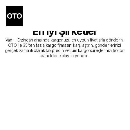
Van - Erzincan Kargo 
Gönderim Hizmeti Sunan 
En İyi Şirketler
Van –  Erzincan arasında kargonuzu en uygun fiyatlarla gönderin. 
OTO ile 35'ten fazla kargo firmasını karşılaştırın, gönderilerinizi 
gerçek zamanlı olarak takip edin ve tüm kargo süreçlerinizi tek bir 
panelden kolayca yönetin.