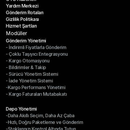
Yardım Merkezi
OTO Haberleri
Gönderim Rotaları
Yardım Merkezi
Gizlilik Politikası
Gönderim Rotaları
Hizmet Şartları
Gizlilik Politikası
Hizmet Şartları
Modüller
Gönderim Yönetimi
- İndirimli Fiyatlarla Gönderim
Gönderim Yönetimi
- Çoklu Taşıyıcı Entegrasyonu
- İndirimli Fiyatlarla Gönderim
- Kargo Otomasyonu
- Çoklu Taşıyıcı Entegrasyonu
- Bildirimler & Takip
- Kargo Otomasyonu
- Sürücü Yönetim Sistemi
- Bildirimler & Takip
- İade Yönetim Sistemi
- Sürücü Yönetim Sistemi
-Kargo Performans Yönetimi
- İade Yönetim Sistemi
- Kargo Faturaları Mutabakatı
-Kargo Performans Yönetimi
- Kargo Faturaları Mutabakatı
Modüller
Depo Yönetimi
-Daha Akıllı Seçim, Daha Az Çaba
Depo Yönetimi
-Hızlı, Doğru Paketleme ve Gönderim
-Daha Akıllı Seçim, Daha Az Çaba
-Stoklarınızı Kontrol Altında Tutun
-Hızlı, Doğru Paketleme ve Gönderim