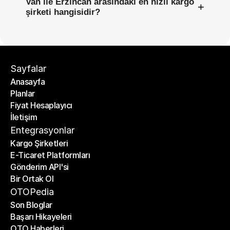
Van ile Erzincan arasındaki en hızlı kargo
+
şirketi hangisidir?
Sayfalar
Anasayfa
Planlar
Anasayfa
Fiyat Hesaplayıcı
Planlar
İletişim
Fiyat Hesaplayıcı
İletişim
Entegrasyonlar
Kargo Şirketleri
E-Ticaret Platformları
Kargo Şirketleri
Gönderim API'si
E-Ticaret Platformları
Bir Ortak Ol
Gönderim API'si
Bir Ortak Ol
OTOPedia
Son Bloglar
Başarı Hikayeleri
Son Bloglar
OTO Haberleri
Başarı Hikayeleri