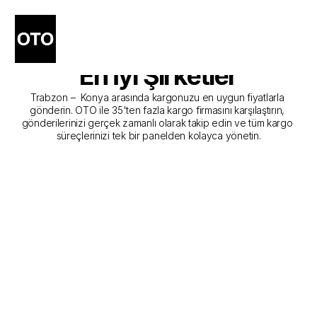
Trabzon - Konya Kargo 
Gönderim Hizmeti Sunan 
En İyi Şirketler
Trabzon –  Konya arasında kargonuzu en uygun fiyatlarla 
gönderin. OTO ile 35'ten fazla kargo firmasını karşılaştırın, 
gönderilerinizi gerçek zamanlı olarak takip edin ve tüm kargo 
süreçlerinizi tek bir panelden kolayca yönetin.