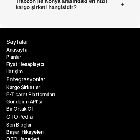
Trabzon ile Konya arasındaki en hızlı
+
kargo şirketi hangisidir?
Sayfalar
Anasayfa
Planlar
Anasayfa
Fiyat Hesaplayıcı
Planlar
İletişim
Fiyat Hesaplayıcı
İletişim
Entegrasyonlar
Kargo Şirketleri
E-Ticaret Platformları
Kargo Şirketleri
Gönderim API'si
E-Ticaret Platformları
Bir Ortak Ol
Gönderim API'si
Bir Ortak Ol
OTOPedia
Son Bloglar
Başarı Hikayeleri
Son Bloglar
OTO Haberleri
Başarı Hikayeleri