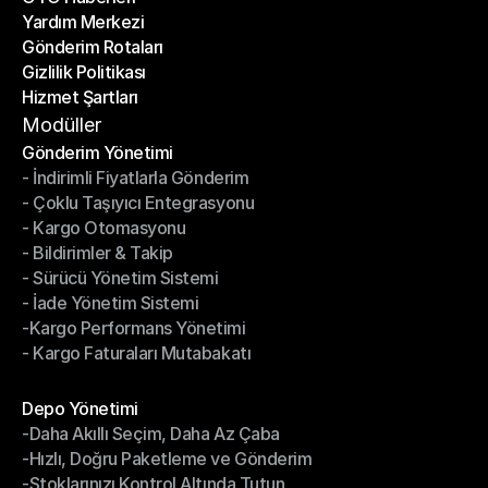
Yardım Merkezi
OTO Haberleri
Gönderim Rotaları
Yardım Merkezi
Gizlilik Politikası
Gönderim Rotaları
Hizmet Şartları
Gizlilik Politikası
Hizmet Şartları
Modüller
Gönderim Yönetimi
- İndirimli Fiyatlarla Gönderim
Gönderim Yönetimi
- Çoklu Taşıyıcı Entegrasyonu
- İndirimli Fiyatlarla Gönderim
- Kargo Otomasyonu
- Çoklu Taşıyıcı Entegrasyonu
- Bildirimler & Takip
- Kargo Otomasyonu
- Sürücü Yönetim Sistemi
- Bildirimler & Takip
- İade Yönetim Sistemi
- Sürücü Yönetim Sistemi
-Kargo Performans Yönetimi
- İade Yönetim Sistemi
- Kargo Faturaları Mutabakatı
-Kargo Performans Yönetimi
- Kargo Faturaları Mutabakatı
Modüller
Depo Yönetimi
-Daha Akıllı Seçim, Daha Az Çaba
Depo Yönetimi
-Hızlı, Doğru Paketleme ve Gönderim
-Daha Akıllı Seçim, Daha Az Çaba
-Stoklarınızı Kontrol Altında Tutun
-Hızlı, Doğru Paketleme ve Gönderim