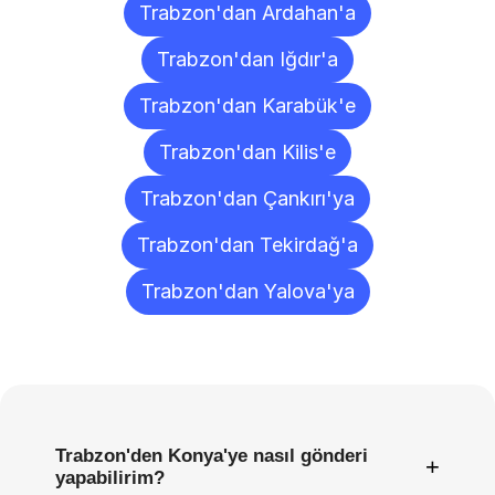
Trabzon'dan Ardahan'a
Trabzon'dan Iğdır'a
Trabzon'dan Karabük'e
Trabzon'dan Kilis'e
Trabzon'dan Çankırı'ya
Trabzon'dan Tekirdağ'a
Trabzon'dan Yalova'ya
Sıkça
Sorulan
Sorular
Trabzon'den Konya'ye nasıl gönderi
+
yapabilirim?