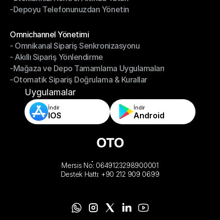
-Depoyu Telefonunuzdan Yönetin
-Stoklarınızı Kontrol Altında Tutun
-Depoyu Telefonunuzdan Yönetin
Modüller
Omnichannel Yönetimi
- Omnikanal Sipariş Senkronizasyonu
Omnichannel Yönetimi
- Akıllı Sipariş Yönlendirme
- Omnikanal Sipariş Senkronizasyonu
-Mağaza ve Depo Tamamlama Uygulamaları
- Akıllı Sipariş Yönlendirme
-Otomatik Sipariş Doğrulama & Kurallar
-Mağaza ve Depo Tamamlama Uygulamaları
-Otomatik Sipariş Doğrulama & Kurallar
Uygulamalar
İndir
İndir
IOS
Android
Mersis No: 0649123298900001
Destek Hattı: +90 212 909 0699