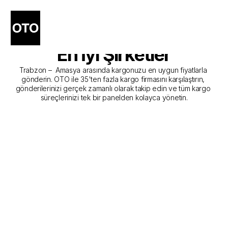
Trabzon - Amasya Kargo 
Gönderim Hizmeti Sunan 
En İyi Şirketler
Trabzon –  Amasya arasında kargonuzu en uygun fiyatlarla 
gönderin. OTO ile 35'ten fazla kargo firmasını karşılaştırın, 
gönderilerinizi gerçek zamanlı olarak takip edin ve tüm kargo 
süreçlerinizi tek bir panelden kolayca yönetin.