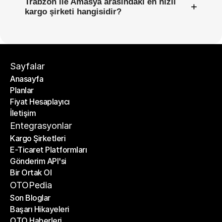
Trabzon ile Amasya arasındaki en hızlı
+
kargo şirketi hangisidir?
Sayfalar
Anasayfa
Planlar
Anasayfa
Fiyat Hesaplayıcı
Planlar
İletişim
Fiyat Hesaplayıcı
İletişim
Entegrasyonlar
Kargo Şirketleri
E-Ticaret Platformları
Kargo Şirketleri
Gönderim API'si
E-Ticaret Platformları
Bir Ortak Ol
Gönderim API'si
Bir Ortak Ol
OTOPedia
Son Bloglar
Başarı Hikayeleri
Son Bloglar
OTO Haberleri
Başarı Hikayeleri