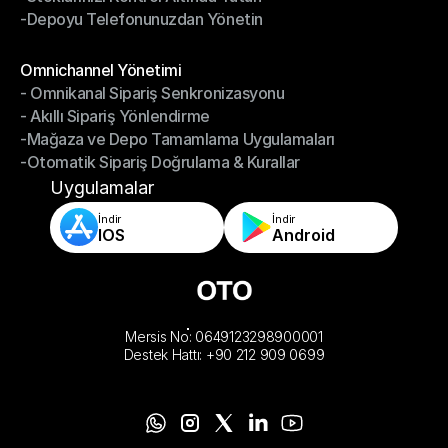
-Depoyu Telefonunuzdan Yönetin
-Stoklarınızı Kontrol Altında Tutun
-Depoyu Telefonunuzdan Yönetin
Modüller
Omnichannel Yönetimi
- Omnikanal Sipariş Senkronizasyonu
Omnichannel Yönetimi
- Akıllı Sipariş Yönlendirme
- Omnikanal Sipariş Senkronizasyonu
-Mağaza ve Depo Tamamlama Uygulamaları
- Akıllı Sipariş Yönlendirme
-Otomatik Sipariş Doğrulama & Kurallar
-Mağaza ve Depo Tamamlama Uygulamaları
-Otomatik Sipariş Doğrulama & Kurallar
Uygulamalar
İndir
İndir
IOS
Android
Mersis No: 0649123298900001
Destek Hattı: +90 212 909 0699