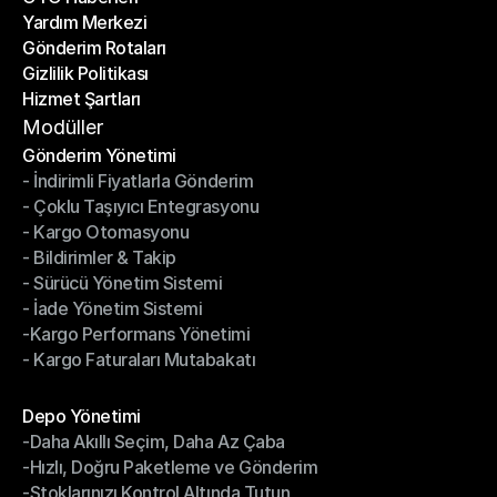
Yardım Merkezi
OTO Haberleri
Gönderim Rotaları
Yardım Merkezi
Gizlilik Politikası
Gönderim Rotaları
Hizmet Şartları
Gizlilik Politikası
Hizmet Şartları
Modüller
Gönderim Yönetimi
- İndirimli Fiyatlarla Gönderim
Gönderim Yönetimi
- Çoklu Taşıyıcı Entegrasyonu
- İndirimli Fiyatlarla Gönderim
- Kargo Otomasyonu
- Çoklu Taşıyıcı Entegrasyonu
- Bildirimler & Takip
- Kargo Otomasyonu
- Sürücü Yönetim Sistemi
- Bildirimler & Takip
- İade Yönetim Sistemi
- Sürücü Yönetim Sistemi
-Kargo Performans Yönetimi
- İade Yönetim Sistemi
- Kargo Faturaları Mutabakatı
-Kargo Performans Yönetimi
- Kargo Faturaları Mutabakatı
Modüller
Depo Yönetimi
-Daha Akıllı Seçim, Daha Az Çaba
Depo Yönetimi
-Hızlı, Doğru Paketleme ve Gönderim
-Daha Akıllı Seçim, Daha Az Çaba
-Stoklarınızı Kontrol Altında Tutun
-Hızlı, Doğru Paketleme ve Gönderim