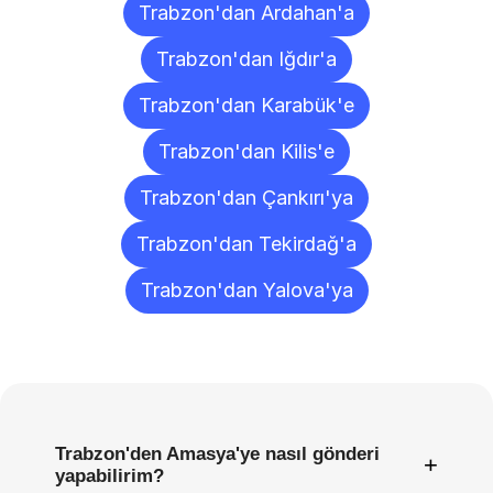
Trabzon'dan Ardahan'a
Trabzon'dan Iğdır'a
Trabzon'dan Karabük'e
Trabzon'dan Kilis'e
Trabzon'dan Çankırı'ya
Trabzon'dan Tekirdağ'a
Trabzon'dan Yalova'ya
Sıkça
Sorulan
Sorular
Trabzon'den Amasya'ye nasıl gönderi
+
yapabilirim?