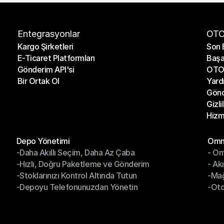
Entegrasyonlar
OTO
Kargo Şirketleri
Son 
E-Ticaret Platformları
Başa
Kargo Şirketleri
Son 
Gönderim API'si
OTO 
E-Ticaret Platformları
Başa
Bir Ortak Ol
Yard
Gönderim API'si
OTO 
Gönd
Bir Ortak Ol
Yard
Gizli
Gönd
Hizm
Gizli
Hizm
Modüller
Mod
Depo Yönetimi
Omni
-Daha Akıllı Seçim, Daha Az Çaba
- Om
Depo Yönetimi
Omn
-Hızlı, Doğru Paketleme ve Gönderim
- Ak
-Daha Akıllı Seçim, Daha Az Çaba
- O
-Stoklarınızı Kontrol Altında Tutun
-Ma
-Hızlı, Doğru Paketleme ve Gönderim
- Ak
-Depoyu Telefonunuzdan Yönetin
-Oto
-Stoklarınızı Kontrol Altında Tutun
-Ma
-Depoyu Telefonunuzdan Yönetin
-Oto