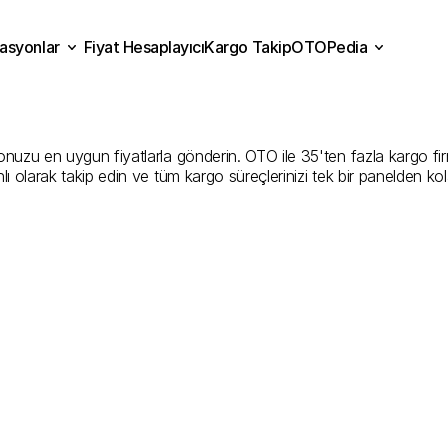
asyonlar
Fiyat Hesaplayıcı
Kargo Takip
OTOPedia
ana
Kargo
Gönderim
Hizm
Fiyat Hesaplayıcı
Kargo Takip
grasyonlar
OTOPedia
İyi
Şirketler
zu en uygun fiyatlarla gönderin. OTO ile 35'ten fazla kargo firması
ı olarak takip edin ve tüm kargo süreçlerinizi tek bir panelden ko