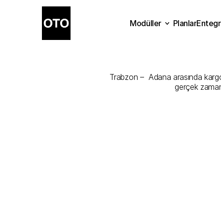
Modüller
Planlar
Entegr
Trabzon
-
Ad
Planlar
Modüller
Ente
Trabzon –  Adana arasında kargonu
gerçek zamanl