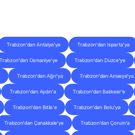
er
Şehirlere
Teslimat
Nokta
Diğer
şehirlerden
faaliyet
gösteren
teslimat
hizmetlerini
keşfedin.
Trabzon'dan Antalya'ya
Trabzon'dan Isparta'ya
Trabzon'dan Osmaniye'ye
Trabzon'dan Düzce'ye
a
Trabzon'dan Ağrı'ya
Trabzon'dan Amasya'ya
Trabzon'dan Aydın'a
Trabzon'dan Balıkesir'e
Trabzon'dan Bitlis'e
Trabzon'dan Bolu'ya
Trabzon'dan Çanakkale'ye
Trabzon'dan Çorum'a