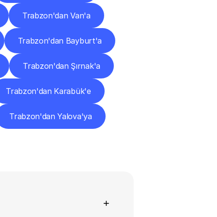
Trabzon'dan Van'a
Trabzon'dan Bayburt'a
Trabzon'dan Şırnak'a
Trabzon'dan Karabük'e
Trabzon'dan Yalova'ya
+