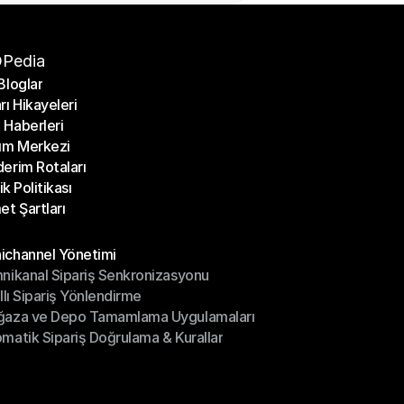
Pedia
Bloglar
rı Hikayeleri
Bloglar
Haberleri
rı Hikayeleri
ım Merkezi
Haberleri
erim Rotaları
ım Merkezi
lik Politikası
erim Rotaları
et Şartları
lik Politikası
et Şartları
üller
channel Yönetimi
nikanal Sipariş Senkronizasyonu
ichannel Yönetimi
ıllı Sipariş Yönlendirme
mnikanal Sipariş Senkronizasyonu
ğaza ve Depo Tamamlama Uygulamaları
ıllı Sipariş Yönlendirme
matik Sipariş Doğrulama & Kurallar
ğaza ve Depo Tamamlama Uygulamaları
matik Sipariş Doğrulama & Kurallar