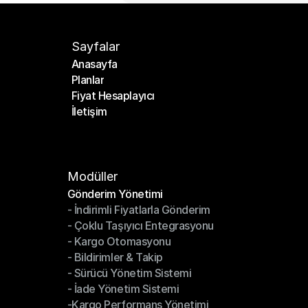
Sayfalar
Anasayfa
Planlar
Anasayfa
Fiyat Hesaplayıcı
Planlar
İletişim
Fiyat Hesaplayıcı
İletişim
Modüller
Gönderim Yönetimi
- İndirimli Fiyatlarla Gönderim
Gönderim Yönetimi
- Çoklu Taşıyıcı Entegrasyonu
- İndirimli Fiyatlarla Gönderim
- Kargo Otomasyonu
- Çoklu Taşıyıcı Entegrasyonu
- Bildirimler & Takip
- Kargo Otomasyonu
- Sürücü Yönetim Sistemi
- Bildirimler & Takip
- İade Yönetim Sistemi
- Sürücü Yönetim Sistemi
-Kargo Performans Yönetimi
- İade Yönetim Sistemi