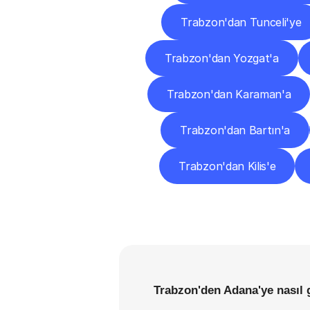
Trabzon'dan Tunceli'ye
Trabzon'dan Yozgat'a
Trabzon'dan Karaman'a
Trabzon'dan Bartın'a
Trabzon'dan Kilis'e
Trabzon'den Adana'ye nasıl 