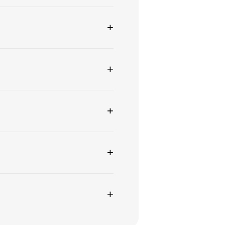
+
+
+
+
+