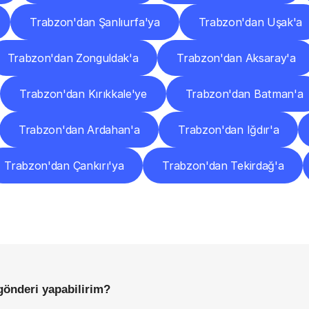
Trabzon'dan Şanlıurfa'ya
Trabzon'dan Uşak'a
Trabzon'dan Zonguldak'a
Trabzon'dan Aksaray'a
Trabzon'dan Kırıkkale'ye
Trabzon'dan Batman'a
Trabzon'dan Ardahan'a
Trabzon'dan Iğdır'a
Trabzon'dan Çankırı'ya
Trabzon'dan Tekirdağ'a
Sıkça
Sorulan
Sorular
Başlamadan
Önce
Bilmeniz
Gereken
Her
Şey
gönderi yapabilirim?