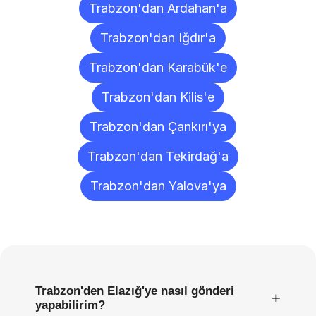
Trabzon'dan Ardahan'a
Trabzon'dan Iğdır'a
Trabzon'dan Karabük'e
Trabzon'dan Kilis'e
Trabzon'dan Çankırı'ya
Trabzon'dan Tekirdağ'a
Trabzon'dan Yalova'ya
Sıkça
Sorulan
Sorular
Trabzon'den Elazığ'ye nasıl gönderi
+
yapabilirim?