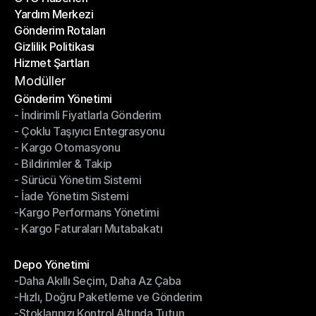
Yardım Merkezi
OTO Haberleri
Gönderim Rotaları
Yardım Merkezi
Gizlilik Politikası
Gönderim Rotaları
Hizmet Şartları
Gizlilik Politikası
Hizmet Şartları
Modüller
Gönderim Yönetimi
- İndirimli Fiyatlarla Gönderim
Gönderim Yönetimi
- Çoklu Taşıyıcı Entegrasyonu
- İndirimli Fiyatlarla Gönderim
- Kargo Otomasyonu
- Çoklu Taşıyıcı Entegrasyonu
- Bildirimler & Takip
- Kargo Otomasyonu
- Sürücü Yönetim Sistemi
- Bildirimler & Takip
- İade Yönetim Sistemi
- Sürücü Yönetim Sistemi
-Kargo Performans Yönetimi
- İade Yönetim Sistemi
- Kargo Faturaları Mutabakatı
-Kargo Performans Yönetimi
- Kargo Faturaları Mutabakatı
Modüller
Depo Yönetimi
-Daha Akıllı Seçim, Daha Az Çaba
Depo Yönetimi
-Hızlı, Doğru Paketleme ve Gönderim
-Daha Akıllı Seçim, Daha Az Çaba
-Stoklarınızı Kontrol Altında Tutun
-Hızlı, Doğru Paketleme ve Gönderim