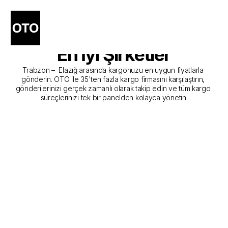
Trabzon - Elazığ Kargo 
Gönderim Hizmeti Sunan 
En İyi Şirketler
Trabzon –  Elazığ arasında kargonuzu en uygun fiyatlarla 
gönderin. OTO ile 35'ten fazla kargo firmasını karşılaştırın, 
gönderilerinizi gerçek zamanlı olarak takip edin ve tüm kargo 
süreçlerinizi tek bir panelden kolayca yönetin.