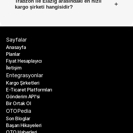
Trabzon ile Elazığ arasındaki en hızlı
+
kargo şirketi hangisidir?
Sayfalar
Anasayfa
Planlar
Anasayfa
Fiyat Hesaplayıcı
Planlar
İletişim
Fiyat Hesaplayıcı
İletişim
Entegrasyonlar
Kargo Şirketleri
E-Ticaret Platformları
Kargo Şirketleri
Gönderim API'si
E-Ticaret Platformları
Bir Ortak Ol
Gönderim API'si
Bir Ortak Ol
OTOPedia
Son Bloglar
Başarı Hikayeleri
Son Bloglar
OTO Haberleri
Başarı Hikayeleri