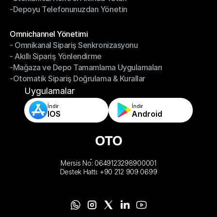
-Depoyu Telefonunuzdan Yönetin
-Stoklarınızı Kontrol Altında Tutun
-Depoyu Telefonunuzdan Yönetin
Modüller
Omnichannel Yönetimi
- Omnikanal Sipariş Senkronizasyonu
Omnichannel Yönetimi
- Akıllı Sipariş Yönlendirme
- Omnikanal Sipariş Senkronizasyonu
-Mağaza ve Depo Tamamlama Uygulamaları
- Akıllı Sipariş Yönlendirme
-Otomatik Sipariş Doğrulama & Kurallar
-Mağaza ve Depo Tamamlama Uygulamaları
-Otomatik Sipariş Doğrulama & Kurallar
Uygulamalar
İndir
İndir
IOS
Android
Mersis No: 0649123298900001
Destek Hattı: +90 212 909 0699