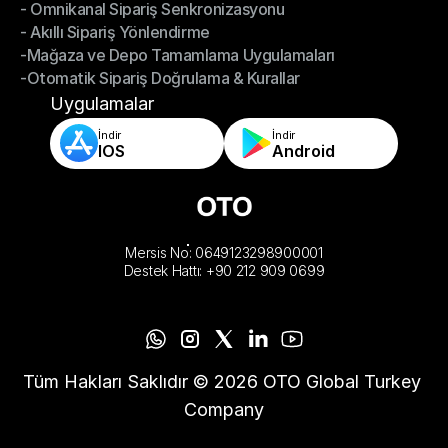
- Omnikanal Sipariş Senkronizasyonu
Omnichannel Yönetimi
- Akıllı Sipariş Yönlendirme
- Omnikanal Sipariş Senkronizasyonu
-Mağaza ve Depo Tamamlama Uygulamaları
- Akıllı Sipariş Yönlendirme
-Otomatik Sipariş Doğrulama & Kurallar
-Mağaza ve Depo Tamamlama Uygulamaları
-Otomatik Sipariş Doğrulama & Kurallar
Uygulamalar
İndir
İndir
IOS
Android
Mersis No: 0649123298900001
Destek Hattı: +90 212 909 0699
Tüm Hakları Saklıdır © 2026 OTO Global Turkey 
Company