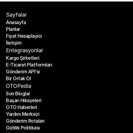
Sayfalar
Anasayfa
Planlar
Anasayfa
Fiyat Hesaplayıcı
Planlar
İletişim
Fiyat Hesaplayıcı
İletişim
Entegrasyonlar
Kargo Şirketleri
E-Ticaret Platformları
Kargo Şirketleri
Gönderim API'si
E-Ticaret Platformları
Bir Ortak Ol
Gönderim API'si
Bir Ortak Ol
OTOPedia
Son Bloglar
Başarı Hikayeleri
Son Bloglar
OTO Haberleri
Başarı Hikayeleri
Yardım Merkezi
OTO Haberleri
Gönderim Rotaları
Yardım Merkezi
Gizlilik Politikası
Gönderim Rotaları