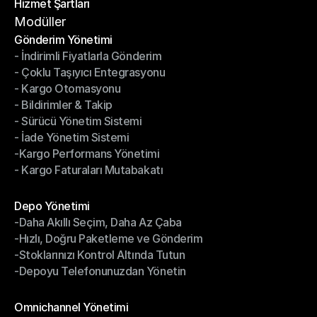
Hizmet Şartları
Gizlilik Politikası
Hizmet Şartları
Modüller
Gönderim Yönetimi
- İndirimli Fiyatlarla Gönderim
Gönderim Yönetimi
- Çoklu Taşıyıcı Entegrasyonu
- İndirimli Fiyatlarla Gönderim
- Kargo Otomasyonu
- Çoklu Taşıyıcı Entegrasyonu
- Bildirimler & Takip
- Kargo Otomasyonu
- Sürücü Yönetim Sistemi
- Bildirimler & Takip
- İade Yönetim Sistemi
- Sürücü Yönetim Sistemi
-Kargo Performans Yönetimi
- İade Yönetim Sistemi
- Kargo Faturaları Mutabakatı
-Kargo Performans Yönetimi
- Kargo Faturaları Mutabakatı
Modüller
Depo Yönetimi
-Daha Akıllı Seçim, Daha Az Çaba
Depo Yönetimi
-Hızlı, Doğru Paketleme ve Gönderim
-Daha Akıllı Seçim, Daha Az Çaba
-Stoklarınızı Kontrol Altında Tutun
-Hızlı, Doğru Paketleme ve Gönderim
-Depoyu Telefonunuzdan Yönetin
-Stoklarınızı Kontrol Altında Tutun
-Depoyu Telefonunuzdan Yönetin
Modüller
Omnichannel Yönetimi