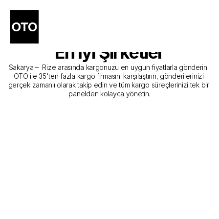
Sakarya - Rize Kargo 
Gönderim Hizmeti Sunan 
En İyi Şirketler
Sakarya –  Rize arasında kargonuzu en uygun fiyatlarla gönderin. 
OTO ile 35'ten fazla kargo firmasını karşılaştırın, gönderilerinizi 
gerçek zamanlı olarak takip edin ve tüm kargo süreçlerinizi tek bir 
panelden kolayca yönetin.