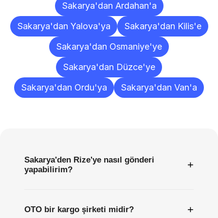
Sakarya'dan Ardahan'a
Sakarya'dan Yalova'ya
Sakarya'dan Kilis'e
Sakarya'dan Osmaniye'ye
Sakarya'dan Düzce'ye
Sakarya'dan Ordu'ya
Sakarya'dan Van'a
Sıkça
Sorulan
Sorular
Sakarya'den Rize'ye nasıl gönderi
+
yapabilirim?
+
OTO bir kargo şirketi midir?