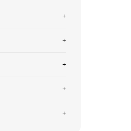
+
+
+
+
+