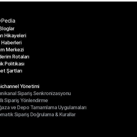
Pedia
Bloglar
rı Hikayeleri
Bloglar
Haberleri
rı Hikayeleri
ım Merkezi
Haberleri
erim Rotaları
ım Merkezi
lik Politikası
erim Rotaları
et Şartları
lik Politikası
et Şartları
üller
channel Yönetimi
nikanal Sipariş Senkronizasyonu
ichannel Yönetimi
ıllı Sipariş Yönlendirme
mnikanal Sipariş Senkronizasyonu
ğaza ve Depo Tamamlama Uygulamaları
ıllı Sipariş Yönlendirme
matik Sipariş Doğrulama & Kurallar
ğaza ve Depo Tamamlama Uygulamaları
matik Sipariş Doğrulama & Kurallar