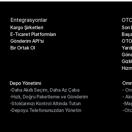
Entegrasyonlar
OTO
Kargo Şirketleri
Son 
E-Ticaret Platformları
Başa
Kargo Şirketleri
Son 
Gönderim API'si
OTO 
E-Ticaret Platformları
Başa
Bir Ortak Ol
Yard
Gönderim API'si
OTO 
Gönd
Bir Ortak Ol
Yard
Gizli
Gönd
Hizm
Gizli
Hizm
Modüller
Mod
Depo Yönetimi
Omni
-Daha Akıllı Seçim, Daha Az Çaba
- Om
Depo Yönetimi
Omn
-Hızlı, Doğru Paketleme ve Gönderim
- Ak
-Daha Akıllı Seçim, Daha Az Çaba
- O
-Stoklarınızı Kontrol Altında Tutun
-Ma
-Hızlı, Doğru Paketleme ve Gönderim
- Ak
-Depoyu Telefonunuzdan Yönetin
-Oto
-Stoklarınızı Kontrol Altında Tutun
-Ma
-Depoyu Telefonunuzdan Yönetin
-Oto