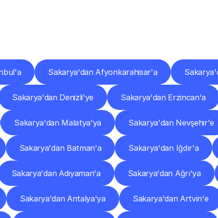
er
Şehirlere
Teslimat
Nokta
Diğer
şehirlerden
faaliyet
gösteren
teslimat
hizmetlerini
keşfedin.
nbul'a
Sakarya'dan Afyonkarahisar'a
Sakarya'
Sakarya'dan Denizli'ye
Sakarya'dan Erzincan'a
Sakarya'dan Malatya'ya
Sakarya'dan Nevşehir'e
Sakarya'dan Batman'a
Sakarya'dan Iğdır'a
Sakarya'dan Adıyaman'a
Sakarya'dan Ağrı'ya
Sakarya'dan Antalya'ya
Sakarya'dan Artvin'e