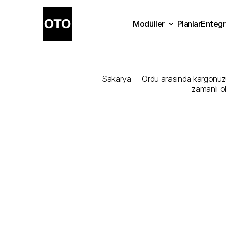
Modüller
Planlar
Entegr
Sakarya
-
Or
Planlar
Modüller
Ente
Sakarya –  Ordu arasında kargonuzu e
zamanlı o