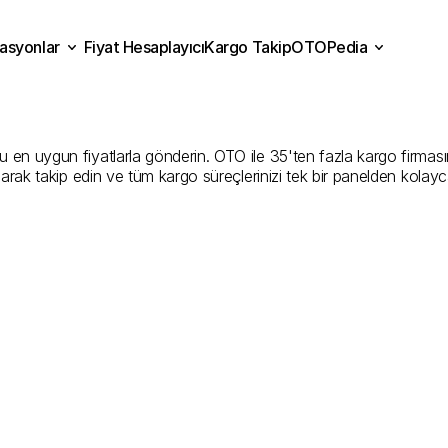
asyonlar
Fiyat Hesaplayıcı
Kargo Takip
OTOPedia
du
Kargo
Gönderim
Hizmet
Fiyat Hesaplayıcı
Kargo Takip
grasyonlar
OTOPedia
Şirketler
n uygun fiyatlarla gönderin. OTO ile 35'ten fazla kargo firmasını k
larak takip edin ve tüm kargo süreçlerinizi tek bir panelden kolayc