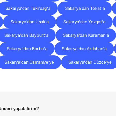
Sakarya'dan Tekirdağ'a
Sakarya'dan Tokat'a
Sakarya'dan Uşak'a
Sakarya'dan Yozgat'a
Sakarya'dan Bayburt'a
Sakarya'dan Karaman'a
Sakarya'dan Bartın'a
Sakarya'dan Ardahan'a
Sakarya'dan Osmaniye'ye
Sakarya'dan Düzce'ye
Sıkça
Sorulan
Sorular
Başlamadan
Önce
Bilmeniz
Gereken
Her
Şey
önderi yapabilirim?