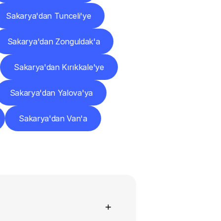
Sakarya'dan Tunceli'ye
Sakarya'dan Zonguldak'a
Sakarya'dan Kırıkkale'ye
Sakarya'dan Yalova'ya
Sakarya'dan Van'a
+