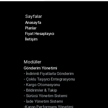
Sayfalar
Anasayfa
Planlar
Anasayfa
Fiyat Hesaplayıcı
Planlar
İletişim
Fiyat Hesaplayıcı
İletişim
Modüller
Gönderim Yönetimi
- İndirimli Fiyatlarla Gönderim
Gönderim Yönetimi
- Çoklu Taşıyıcı Entegrasyonu
- İndirimli Fiyatlarla Gönderim
- Kargo Otomasyonu
- Çoklu Taşıyıcı Entegrasyonu
- Bildirimler & Takip
- Kargo Otomasyonu
- Sürücü Yönetim Sistemi
- Bildirimler & Takip
- İade Yönetim Sistemi
- Sürücü Yönetim Sistemi
-Kargo Performans Yönetimi
- İade Yönetim Sistemi