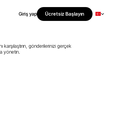
Select Language
Giriş yap
Ücretsiz Başlayın
Ücretsiz Başlayın
i
Sunan
En
İyi
Giriş yap
arşılaştırın, gönderilerinizi gerçek 
a yönetin.