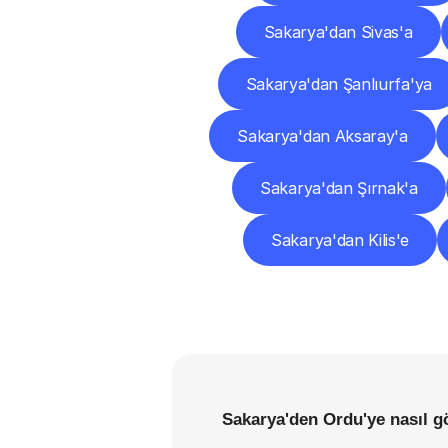
Sakarya'dan Sivas'a
Sakarya'dan Şanlıurfa'ya
Sakarya'dan Aksaray'a
Sakarya'dan Şırnak'a
Sakarya'dan Kilis'e
Sakarya'den Ordu'ye nasıl g