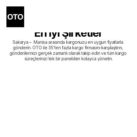
Sakarya - Manisa Kargo 
Gönderim Hizmeti Sunan 
En İyi Şirketler
Sakarya –  Manisa arasında kargonuzu en uygun fiyatlarla 
gönderin. OTO ile 35'ten fazla kargo firmasını karşılaştırın, 
gönderilerinizi gerçek zamanlı olarak takip edin ve tüm kargo 
süreçlerinizi tek bir panelden kolayca yönetin.