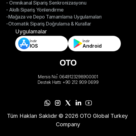
- Omnikanal Sipariş Senkronizasyonu
Omnichannel Yönetimi
- Akıllı Sipariş Yönlendirme
- Omnikanal Sipariş Senkronizasyonu
-Mağaza ve Depo Tamamlama Uygulamaları
- Akıllı Sipariş Yönlendirme
-Otomatik Sipariş Doğrulama & Kurallar
-Mağaza ve Depo Tamamlama Uygulamaları
-Otomatik Sipariş Doğrulama & Kurallar
Uygulamalar
İndir
İndir
IOS
Android
Mersis No: 0649123298900001
Destek Hattı: +90 212 909 0699
Tüm Hakları Saklıdır © 2026 OTO Global Turkey 
Company