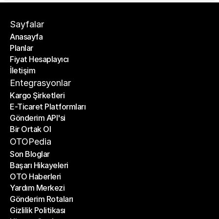
Sayfalar
Anasayfa
Planlar
Anasayfa
Fiyat Hesaplayıcı
Planlar
İletişim
Fiyat Hesaplayıcı
İletişim
Entegrasyonlar
Kargo Şirketleri
E-Ticaret Platformları
Kargo Şirketleri
Gönderim API'si
E-Ticaret Platformları
Bir Ortak Ol
Gönderim API'si
Bir Ortak Ol
OTOPedia
Son Bloglar
Başarı Hikayeleri
Son Bloglar
OTO Haberleri
Başarı Hikayeleri
Yardım Merkezi
OTO Haberleri
Gönderim Rotaları
Yardım Merkezi
Gizlilik Politikası
Gönderim Rotaları