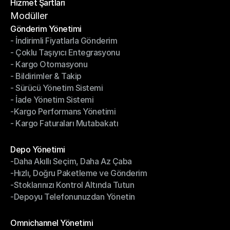
Hizmet Şartları
Gizlilik Politikası
Hizmet Şartları
Modüller
Gönderim Yönetimi
- İndirimli Fiyatlarla Gönderim
Gönderim Yönetimi
- Çoklu Taşıyıcı Entegrasyonu
- İndirimli Fiyatlarla Gönderim
- Kargo Otomasyonu
- Çoklu Taşıyıcı Entegrasyonu
- Bildirimler & Takip
- Kargo Otomasyonu
- Sürücü Yönetim Sistemi
- Bildirimler & Takip
- İade Yönetim Sistemi
- Sürücü Yönetim Sistemi
-Kargo Performans Yönetimi
- İade Yönetim Sistemi
- Kargo Faturaları Mutabakatı
-Kargo Performans Yönetimi
- Kargo Faturaları Mutabakatı
Modüller
Depo Yönetimi
-Daha Akıllı Seçim, Daha Az Çaba
Depo Yönetimi
-Hızlı, Doğru Paketleme ve Gönderim
-Daha Akıllı Seçim, Daha Az Çaba
-Stoklarınızı Kontrol Altında Tutun
-Hızlı, Doğru Paketleme ve Gönderim
-Depoyu Telefonunuzdan Yönetin
-Stoklarınızı Kontrol Altında Tutun
-Depoyu Telefonunuzdan Yönetin
Modüller
Omnichannel Yönetimi