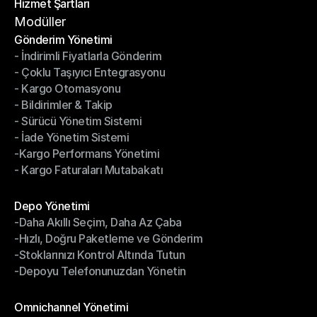
Hizmet Şartları
Gizlilik Politikası
Hizmet Şartları
Modüller
Gönderim Yönetimi
- İndirimli Fiyatlarla Gönderim
Gönderim Yönetimi
- Çoklu Taşıyıcı Entegrasyonu
- İndirimli Fiyatlarla Gönderim
- Kargo Otomasyonu
- Çoklu Taşıyıcı Entegrasyonu
- Bildirimler & Takip
- Kargo Otomasyonu
- Sürücü Yönetim Sistemi
- Bildirimler & Takip
- İade Yönetim Sistemi
- Sürücü Yönetim Sistemi
-Kargo Performans Yönetimi
- İade Yönetim Sistemi
- Kargo Faturaları Mutabakatı
-Kargo Performans Yönetimi
- Kargo Faturaları Mutabakatı
Modüller
Depo Yönetimi
-Daha Akıllı Seçim, Daha Az Çaba
Depo Yönetimi
-Hızlı, Doğru Paketleme ve Gönderim
-Daha Akıllı Seçim, Daha Az Çaba
-Stoklarınızı Kontrol Altında Tutun
-Hızlı, Doğru Paketleme ve Gönderim
-Depoyu Telefonunuzdan Yönetin
-Stoklarınızı Kontrol Altında Tutun
-Depoyu Telefonunuzdan Yönetin
Modüller
Omnichannel Yönetimi