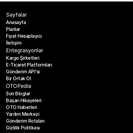
Sayfalar
Anasayfa
Planlar
Anasayfa
Fiyat Hesaplayıcı
Planlar
İletişim
Fiyat Hesaplayıcı
İletişim
Entegrasyonlar
Kargo Şirketleri
E-Ticaret Platformları
Kargo Şirketleri
Gönderim API'si
E-Ticaret Platformları
Bir Ortak Ol
Gönderim API'si
Bir Ortak Ol
OTOPedia
Son Bloglar
Başarı Hikayeleri
Son Bloglar
OTO Haberleri
Başarı Hikayeleri
Yardım Merkezi
OTO Haberleri
Gönderim Rotaları
Yardım Merkezi
Gizlilik Politikası
Gönderim Rotaları