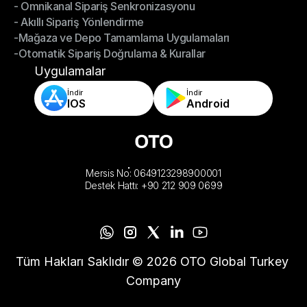
- Omnikanal Sipariş Senkronizasyonu
Omnichannel Yönetimi
- Akıllı Sipariş Yönlendirme
- Omnikanal Sipariş Senkronizasyonu
-Mağaza ve Depo Tamamlama Uygulamaları
- Akıllı Sipariş Yönlendirme
-Otomatik Sipariş Doğrulama & Kurallar
-Mağaza ve Depo Tamamlama Uygulamaları
-Otomatik Sipariş Doğrulama & Kurallar
Uygulamalar
İndir
İndir
IOS
Android
Mersis No: 0649123298900001
Destek Hattı: +90 212 909 0699
Tüm Hakları Saklıdır © 2026 OTO Global Turkey 
Company