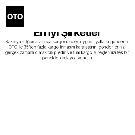
Sakarya - Iğdır Kargo 
Gönderim Hizmeti Sunan 
En İyi Şirketler
Sakarya –  Iğdır arasında kargonuzu en uygun fiyatlarla gönderin. 
OTO ile 35'ten fazla kargo firmasını karşılaştırın, gönderilerinizi 
gerçek zamanlı olarak takip edin ve tüm kargo süreçlerinizi tek bir 
panelden kolayca yönetin.