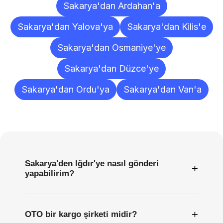
Sakarya'dan Ardahan'a
Sakarya'dan Yalova'ya
Sakarya'dan Kilis'e
Sakarya'dan Osmaniye'ye
Sakarya'dan Düzce'ye
Sakarya'dan Ordu'ya
Sakarya'dan Van'a
Sıkça
Sorulan
Sorular
Sakarya'den Iğdır'ye nasıl gönderi
+
yapabilirim?
+
OTO bir kargo şirketi midir?