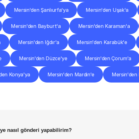
Mersin'den Şanlıurfa'ya
Mersin'den Uşak'a
Mersin'den Bayburt'a
Mersin'den Karaman'a
a
Mersin'den Iğdır'a
Mersin'den Karabük'e
e
Mersin'den Düzce'ye
Mersin'den Çorum'a
den Konya'ya
Mersin'den Mardin'e
Mersin'den 
Sıkça
Sorulan
Sorular
Başlamadan
Önce
Bilmeniz
Gereken
Her
Şey
e nasıl gönderi yapabilirim?