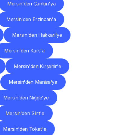
Mersin'den Çankırı'ya
Mersin'den Erzincan'a
Mersin'den Hakkari'ye
Mersin'den Kars'a
Mersin'den Kırşehir'e
Mersin'den Manisa'ya
Mersin'den Niğde'ye
Mersin'den Siirt'e
Mersin'den Tokat'a