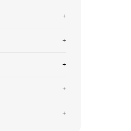
+
+
+
+
+