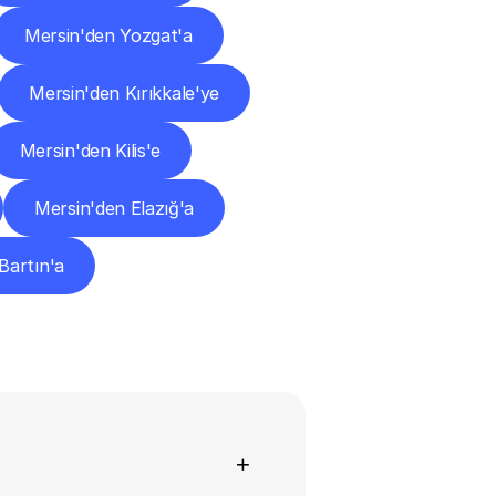
Mersin'den Yozgat'a
Mersin'den Kırıkkale'ye
Mersin'den Kilis'e
Mersin'den Elazığ'a
Bartın'a
+