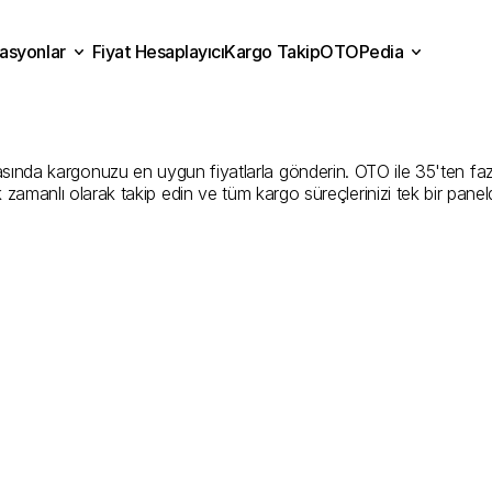
asyonlar
Fiyat Hesaplayıcı
Kargo Takip
OTOPedia
ramanmaraş
Kargo
Gönd
Fiyat Hesaplayıcı
Kargo Takip
grasyonlar
OTOPedia
Sunan
En
İyi
Şirketler
da kargonuzu en uygun fiyatlarla gönderin. OTO ile 35'ten fazla k
k zamanlı olarak takip edin ve tüm kargo süreçlerinizi tek bir pan