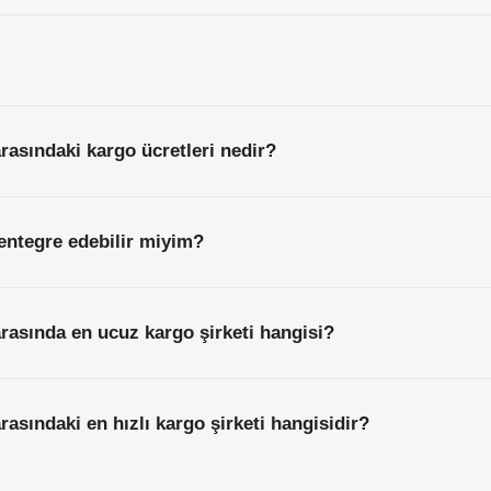
asındaki kargo ücretleri nedir?
entegre edebilir miyim?
asında en ucuz kargo şirketi hangisi?
sındaki en hızlı kargo şirketi hangisidir?