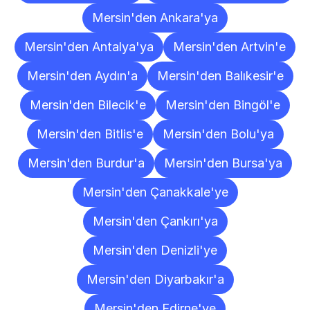
Mersin'den Ankara'ya
Mersin'den Antalya'ya
Mersin'den Artvin'e
Mersin'den Aydın'a
Mersin'den Balıkesir'e
Mersin'den Bilecik'e
Mersin'den Bingöl'e
Mersin'den Bitlis'e
Mersin'den Bolu'ya
Mersin'den Burdur'a
Mersin'den Bursa'ya
Mersin'den Çanakkale'ye
Mersin'den Çankırı'ya
Mersin'den Denizli'ye
Mersin'den Diyarbakır'a
Mersin'den Edirne'ye