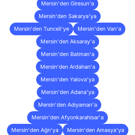
Mersin'den Giresun'a
Mersin'den Sakarya'ya
Mersin'den Tunceli'ye
Mersin'den Van'a
Mersin'den Aksaray'a
Mersin'den Batman'a
Mersin'den Ardahan'a
Mersin'den Yalova'ya
Mersin'den Adana'ya
Mersin'den Adıyaman'a
Mersin'den Afyonkarahisar'a
Mersin'den Ağrı'ya
Mersin'den Amasya'ya