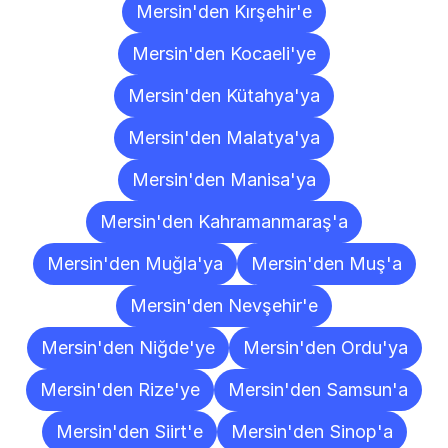
Mersin'den Kırşehir'e
Mersin'den Kocaeli'ye
Mersin'den Kütahya'ya
Mersin'den Malatya'ya
Mersin'den Manisa'ya
Mersin'den Kahramanmaraş'a
Mersin'den Muğla'ya
Mersin'den Muş'a
Mersin'den Nevşehir'e
Mersin'den Niğde'ye
Mersin'den Ordu'ya
Mersin'den Rize'ye
Mersin'den Samsun'a
Mersin'den Siirt'e
Mersin'den Sinop'a