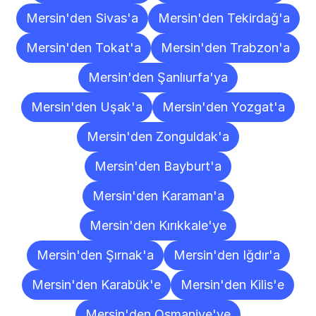
Mersin'den Sivas'a
Mersin'den Tekirdağ'a
Mersin'den Tokat'a
Mersin'den Trabzon'a
Mersin'den Şanlıurfa'ya
Mersin'den Uşak'a
Mersin'den Yozgat'a
Mersin'den Zonguldak'a
Mersin'den Bayburt'a
Mersin'den Karaman'a
Mersin'den Kırıkkale'ye
Mersin'den Şırnak'a
Mersin'den Iğdır'a
Mersin'den Karabük'e
Mersin'den Kilis'e
Mersin'den Osmaniye'ye