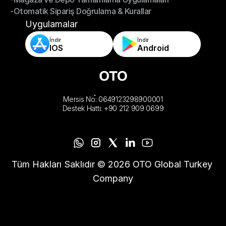
-Otomatik Sipariş Doğrulama & Kurallar
-Mağaza ve Depo Tamamlama Uygulamaları
-Otomatik Sipariş Doğrulama & Kurallar
Uygulamalar
İndir
İndir
IOS
Android
Mersis No: 0649123298900001
Destek Hattı: +90 212 909 0699
Tüm Hakları Saklıdır © 2026 OTO Global Turkey 
Company