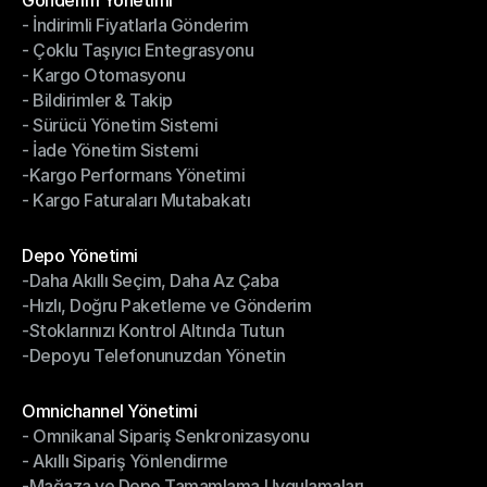
Gönderim Yönetimi
- İndirimli Fiyatlarla Gönderim
Gönderim Yönetimi
- Çoklu Taşıyıcı Entegrasyonu
- İndirimli Fiyatlarla Gönderim
- Kargo Otomasyonu
- Çoklu Taşıyıcı Entegrasyonu
- Bildirimler & Takip
- Kargo Otomasyonu
- Sürücü Yönetim Sistemi
- Bildirimler & Takip
- İade Yönetim Sistemi
- Sürücü Yönetim Sistemi
-Kargo Performans Yönetimi
- İade Yönetim Sistemi
- Kargo Faturaları Mutabakatı
-Kargo Performans Yönetimi
- Kargo Faturaları Mutabakatı
Modüller
Depo Yönetimi
-Daha Akıllı Seçim, Daha Az Çaba
Depo Yönetimi
-Hızlı, Doğru Paketleme ve Gönderim
-Daha Akıllı Seçim, Daha Az Çaba
-Stoklarınızı Kontrol Altında Tutun
-Hızlı, Doğru Paketleme ve Gönderim
-Depoyu Telefonunuzdan Yönetin
-Stoklarınızı Kontrol Altında Tutun
-Depoyu Telefonunuzdan Yönetin
Modüller
Omnichannel Yönetimi
- Omnikanal Sipariş Senkronizasyonu
Omnichannel Yönetimi
- Akıllı Sipariş Yönlendirme
- Omnikanal Sipariş Senkronizasyonu
-Mağaza ve Depo Tamamlama Uygulamaları
- Akıllı Sipariş Yönlendirme