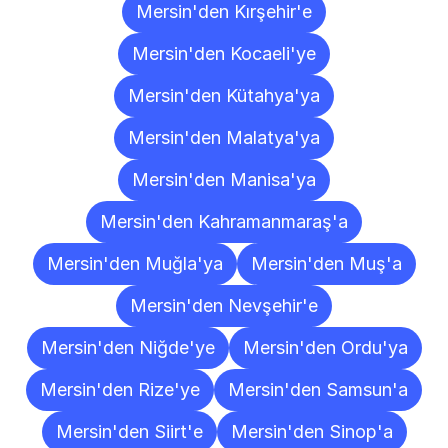
Mersin'den Kırşehir'e
Mersin'den Kocaeli'ye
Mersin'den Kütahya'ya
Mersin'den Malatya'ya
Mersin'den Manisa'ya
Mersin'den Kahramanmaraş'a
Mersin'den Muğla'ya
Mersin'den Muş'a
Mersin'den Nevşehir'e
Mersin'den Niğde'ye
Mersin'den Ordu'ya
Mersin'den Rize'ye
Mersin'den Samsun'a
Mersin'den Siirt'e
Mersin'den Sinop'a