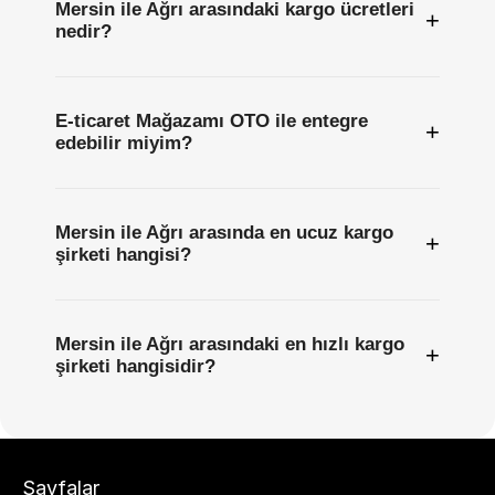
Mersin ile Ağrı arasındaki kargo ücretleri
+
nedir?
E-ticaret Mağazamı OTO ile entegre
+
edebilir miyim?
Mersin ile Ağrı arasında en ucuz kargo
+
şirketi hangisi?
Mersin ile Ağrı arasındaki en hızlı kargo
+
şirketi hangisidir?
Sayfalar