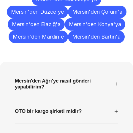
Mersin'den Düzce'ye
Mersin'den Çorum'a
Mersin'den Elazığ'a
Mersin'den Konya'ya
Mersin'den Mardin'e
Mersin'den Bartın'a
Sıkça
Sorulan
Sorular
Mersin'den Ağrı'ye nasıl gönderi
+
yapabilirim?
+
OTO bir kargo şirketi midir?