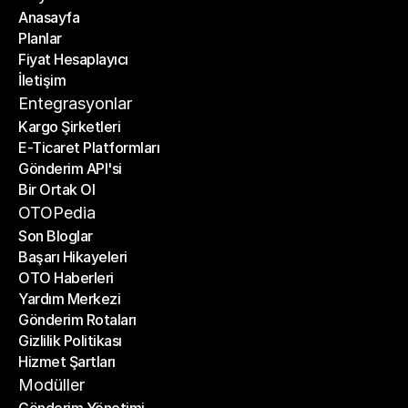
Anasayfa
Planlar
Anasayfa
Fiyat Hesaplayıcı
Planlar
İletişim
Fiyat Hesaplayıcı
İletişim
Entegrasyonlar
Kargo Şirketleri
E-Ticaret Platformları
Kargo Şirketleri
Gönderim API'si
E-Ticaret Platformları
Bir Ortak Ol
Gönderim API'si
Bir Ortak Ol
OTOPedia
Son Bloglar
Başarı Hikayeleri
Son Bloglar
OTO Haberleri
Başarı Hikayeleri
Yardım Merkezi
OTO Haberleri
Gönderim Rotaları
Yardım Merkezi
Gizlilik Politikası
Gönderim Rotaları
Hizmet Şartları
Gizlilik Politikası
Hizmet Şartları
Modüller