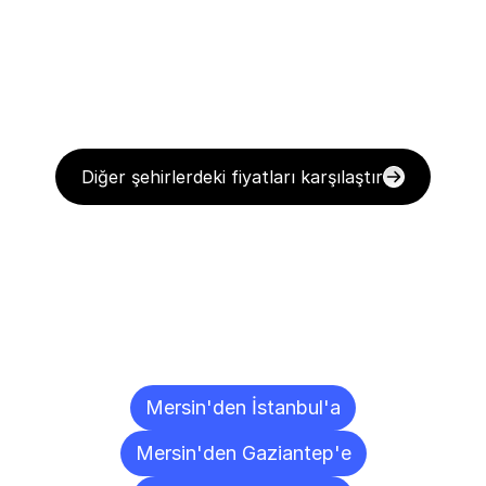
Diğer şehirlerdeki fiyatları karşılaştır
Diğer
Şehirlere
Teslimat
Noktaları
Mersin'den İstanbul'a
Mersin'den Gaziantep'e