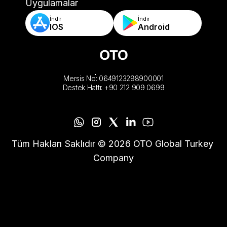
-Otomatik Sipariş Doğrulama & Kurallar
Uygulamalar
İndir
İndir
IOS
Android
Mersis No: 0649123298900001
Destek Hattı: +90 212 909 0699
Tüm Hakları Saklıdır © 2026 OTO Global Turkey 
Company