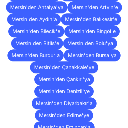
Mersin'den Antalya'ya
Mersin'den Artvin'e
Mersin'den Aydın'a
Mersin'den Balıkesir'e
Mersin'den Bilecik'e
Mersin'den Bingöl'e
Mersin'den Bitlis'e
Mersin'den Bolu'ya
Mersin'den Burdur'a
Mersin'den Bursa'ya
Mersin'den Çanakkale'ye
Mersin'den Çankırı'ya
Mersin'den Denizli'ye
Mersin'den Diyarbakır'a
Mersin'den Edirne'ye
Mersin'den Erzincan'a