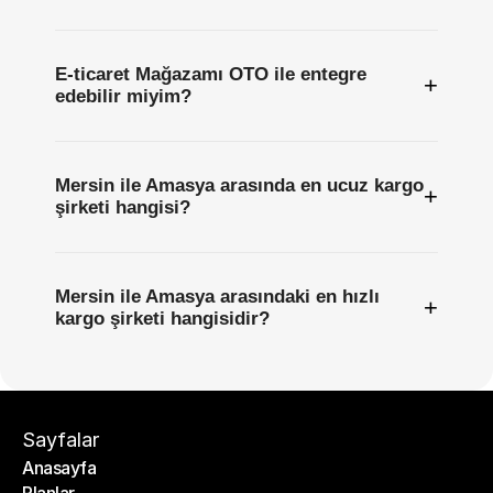
E-ticaret Mağazamı OTO ile entegre
+
edebilir miyim?
Mersin ile Amasya arasında en ucuz kargo
+
şirketi hangisi?
Mersin ile Amasya arasındaki en hızlı
+
kargo şirketi hangisidir?
Sayfalar
Anasayfa