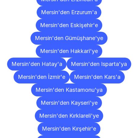
Mersin'den Erzurum'a
Mersin'den Eskişehir'e
Mersin'den Gümüşhane'ye
Mersin'den Hakkari'ye
Mersin'den Hatay'a
Mersin'den Isparta'ya
Mersin'den İzmir'e
Mersin'den Kars'a
Mersin'den Kastamonu'ya
Mersin'den Kayseri'ye
Mersin'den Kırklareli'ye
Mersin'den Kırşehir'e