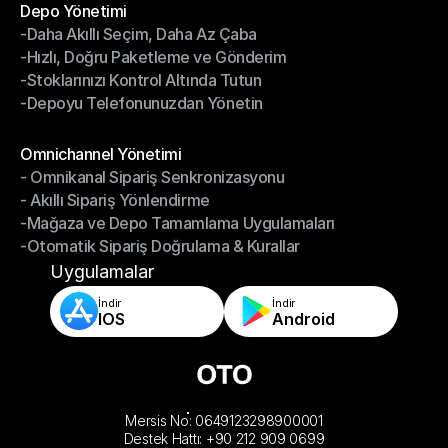
Depo Yönetimi
-Daha Akıllı Seçim, Daha Az Çaba
Depo Yönetimi
-Hızlı, Doğru Paketleme ve Gönderim
-Daha Akıllı Seçim, Daha Az Çaba
-Stoklarınızı Kontrol Altında Tutun
-Hızlı, Doğru Paketleme ve Gönderim
-Depoyu Telefonunuzdan Yönetin
-Stoklarınızı Kontrol Altında Tutun
-Depoyu Telefonunuzdan Yönetin
Modüller
Omnichannel Yönetimi
- Omnikanal Sipariş Senkronizasyonu
Omnichannel Yönetimi
- Akıllı Sipariş Yönlendirme
- Omnikanal Sipariş Senkronizasyonu
-Mağaza ve Depo Tamamlama Uygulamaları
- Akıllı Sipariş Yönlendirme
-Otomatik Sipariş Doğrulama & Kurallar
-Mağaza ve Depo Tamamlama Uygulamaları
-Otomatik Sipariş Doğrulama & Kurallar
Uygulamalar
İndir
İndir
IOS
Android
Mersis No: 0649123298900001
Destek Hattı: +90 212 909 0699