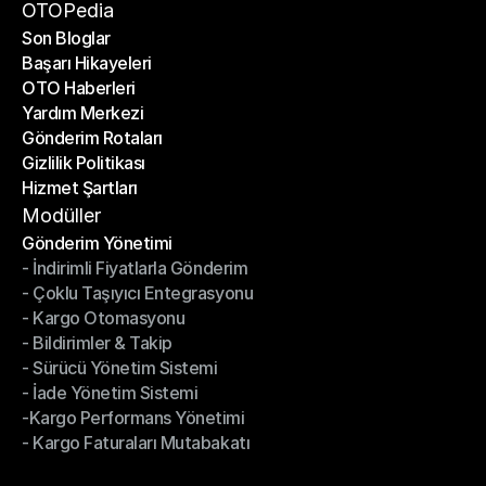
Bir Ortak Ol
OTOPedia
Son Bloglar
Başarı Hikayeleri
Son Bloglar
OTO Haberleri
Başarı Hikayeleri
Yardım Merkezi
OTO Haberleri
Gönderim Rotaları
Yardım Merkezi
Gizlilik Politikası
Gönderim Rotaları
Hizmet Şartları
Gizlilik Politikası
Hizmet Şartları
Modüller
Gönderim Yönetimi
- İndirimli Fiyatlarla Gönderim
Gönderim Yönetimi
- Çoklu Taşıyıcı Entegrasyonu
- İndirimli Fiyatlarla Gönderim
- Kargo Otomasyonu
- Çoklu Taşıyıcı Entegrasyonu
- Bildirimler & Takip
- Kargo Otomasyonu
- Sürücü Yönetim Sistemi
- Bildirimler & Takip
- İade Yönetim Sistemi
- Sürücü Yönetim Sistemi
-Kargo Performans Yönetimi
- İade Yönetim Sistemi
- Kargo Faturaları Mutabakatı
-Kargo Performans Yönetimi
- Kargo Faturaları Mutabakatı
Modüller