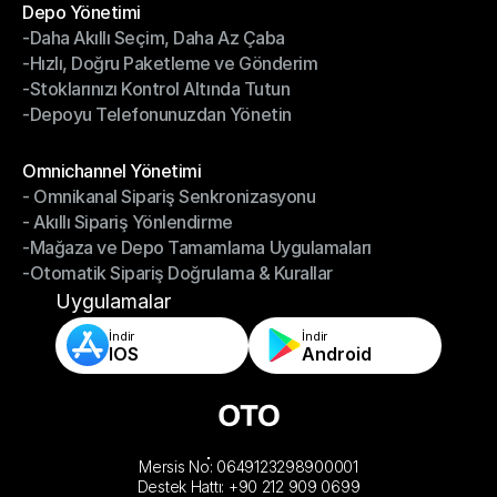
Depo Yönetimi
-Daha Akıllı Seçim, Daha Az Çaba
Depo Yönetimi
-Hızlı, Doğru Paketleme ve Gönderim
-Daha Akıllı Seçim, Daha Az Çaba
-Stoklarınızı Kontrol Altında Tutun
-Hızlı, Doğru Paketleme ve Gönderim
-Depoyu Telefonunuzdan Yönetin
-Stoklarınızı Kontrol Altında Tutun
-Depoyu Telefonunuzdan Yönetin
Modüller
Omnichannel Yönetimi
- Omnikanal Sipariş Senkronizasyonu
Omnichannel Yönetimi
- Akıllı Sipariş Yönlendirme
- Omnikanal Sipariş Senkronizasyonu
-Mağaza ve Depo Tamamlama Uygulamaları
- Akıllı Sipariş Yönlendirme
-Otomatik Sipariş Doğrulama & Kurallar
-Mağaza ve Depo Tamamlama Uygulamaları
-Otomatik Sipariş Doğrulama & Kurallar
Uygulamalar
İndir
İndir
IOS
Android
Mersis No: 0649123298900001
Destek Hattı: +90 212 909 0699