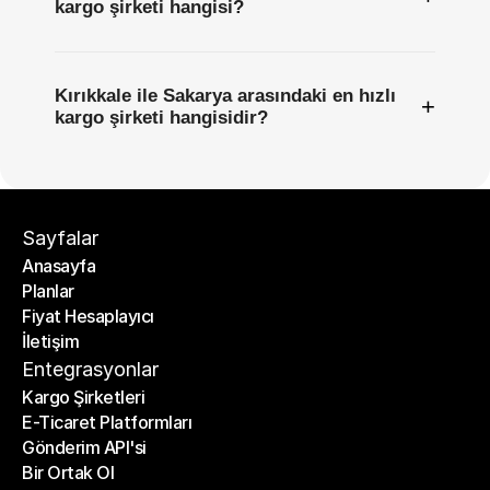
kargo şirketi hangisi?
Kırıkkale ile Sakarya arasındaki en hızlı
+
kargo şirketi hangisidir?
Sayfalar
Anasayfa
Planlar
Anasayfa
Fiyat Hesaplayıcı
Planlar
İletişim
Fiyat Hesaplayıcı
İletişim
Entegrasyonlar
Kargo Şirketleri
E-Ticaret Platformları
Kargo Şirketleri
Gönderim API'si
E-Ticaret Platformları
Bir Ortak Ol
Gönderim API'si