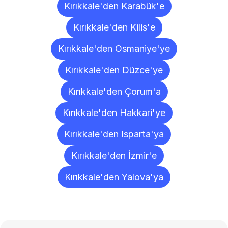
Kırıkkale'den Karabük'e
Kırıkkale'den Kilis'e
Kırıkkale'den Osmaniye'ye
Kırıkkale'den Düzce'ye
Kırıkkale'den Çorum'a
Kırıkkale'den Hakkari'ye
Kırıkkale'den Isparta'ya
Kırıkkale'den İzmir'e
Kırıkkale'den Yalova'ya
Sıkça
Sorulan
Sorular