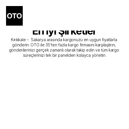
Kırıkkale - Sakarya Kargo 
Gönderim Hizmeti Sunan 
En İyi Şirketler
Kırıkkale –  Sakarya arasında kargonuzu en uygun fiyatlarla 
gönderin. OTO ile 35'ten fazla kargo firmasını karşılaştırın, 
gönderilerinizi gerçek zamanlı olarak takip edin ve tüm kargo 
süreçlerinizi tek bir panelden kolayca yönetin.