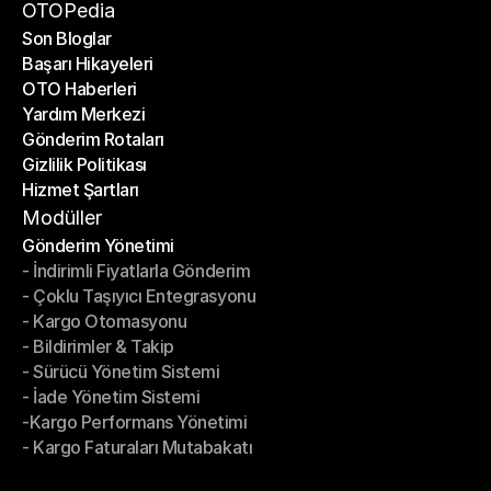
Bir Ortak Ol
OTOPedia
Son Bloglar
Başarı Hikayeleri
Son Bloglar
OTO Haberleri
Başarı Hikayeleri
Yardım Merkezi
OTO Haberleri
Gönderim Rotaları
Yardım Merkezi
Gizlilik Politikası
Gönderim Rotaları
Hizmet Şartları
Gizlilik Politikası
Hizmet Şartları
Modüller
Gönderim Yönetimi
- İndirimli Fiyatlarla Gönderim
Gönderim Yönetimi
- Çoklu Taşıyıcı Entegrasyonu
- İndirimli Fiyatlarla Gönderim
- Kargo Otomasyonu
- Çoklu Taşıyıcı Entegrasyonu
- Bildirimler & Takip
- Kargo Otomasyonu
- Sürücü Yönetim Sistemi
- Bildirimler & Takip
- İade Yönetim Sistemi
- Sürücü Yönetim Sistemi
-Kargo Performans Yönetimi
- İade Yönetim Sistemi
- Kargo Faturaları Mutabakatı
-Kargo Performans Yönetimi
- Kargo Faturaları Mutabakatı
Modüller