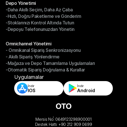
Depo Yönetimi
-Daha Akıllı Seçim, Daha Az Çaba
Depo Yönetimi
-Hızlı, Doğru Paketleme ve Gönderim
-Daha Akıllı Seçim, Daha Az Çaba
-Stoklarınızı Kontrol Altında Tutun
-Hızlı, Doğru Paketleme ve Gönderim
-Depoyu Telefonunuzdan Yönetin
-Stoklarınızı Kontrol Altında Tutun
-Depoyu Telefonunuzdan Yönetin
Modüller
Omnichannel Yönetimi
- Omnikanal Sipariş Senkronizasyonu
Omnichannel Yönetimi
- Akıllı Sipariş Yönlendirme
- Omnikanal Sipariş Senkronizasyonu
-Mağaza ve Depo Tamamlama Uygulamaları
- Akıllı Sipariş Yönlendirme
-Otomatik Sipariş Doğrulama & Kurallar
-Mağaza ve Depo Tamamlama Uygulamaları
-Otomatik Sipariş Doğrulama & Kurallar
Uygulamalar
İndir
İndir
IOS
Android
Mersis No: 0649123298900001
Destek Hattı: +90 212 909 0699