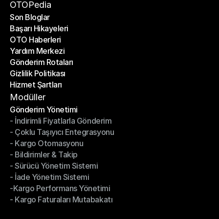
Bir Ortak Ol
OTOPedia
Son Bloglar
Başarı Hikayeleri
Son Bloglar
OTO Haberleri
Başarı Hikayeleri
Yardım Merkezi
OTO Haberleri
Gönderim Rotaları
Yardım Merkezi
Gizlilik Politikası
Gönderim Rotaları
Hizmet Şartları
Gizlilik Politikası
Hizmet Şartları
Modüller
Gönderim Yönetimi
- İndirimli Fiyatlarla Gönderim
Gönderim Yönetimi
- Çoklu Taşıyıcı Entegrasyonu
- İndirimli Fiyatlarla Gönderim
- Kargo Otomasyonu
- Çoklu Taşıyıcı Entegrasyonu
- Bildirimler & Takip
- Kargo Otomasyonu
- Sürücü Yönetim Sistemi
- Bildirimler & Takip
- İade Yönetim Sistemi
- Sürücü Yönetim Sistemi
-Kargo Performans Yönetimi
- İade Yönetim Sistemi
- Kargo Faturaları Mutabakatı
-Kargo Performans Yönetimi
- Kargo Faturaları Mutabakatı
Modüller