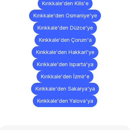
Kırıkkale'den Kilis'e
Kırıkkale'den Osmaniye'ye
Kırıkkale'den Düzce'ye
Kırıkkale'den Çorum'a
Kırıkkale'den Hakkari'ye
Kırıkkale'den Isparta'ya
Kırıkkale'den İzmir'e
Kırıkkale'den Sakarya'ya
Kırıkkale'den Yalova'ya
Sıkça
Sorulan
Sorular