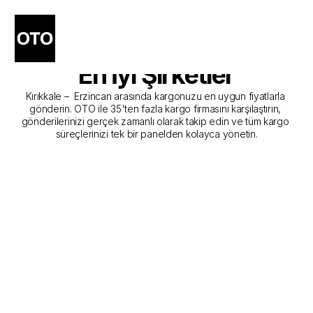
Kırıkkale - Erzincan Kargo 
Gönderim Hizmeti Sunan 
En İyi Şirketler
Kırıkkale –  Erzincan arasında kargonuzu en uygun fiyatlarla 
gönderin. OTO ile 35'ten fazla kargo firmasını karşılaştırın, 
gönderilerinizi gerçek zamanlı olarak takip edin ve tüm kargo 
süreçlerinizi tek bir panelden kolayca yönetin.