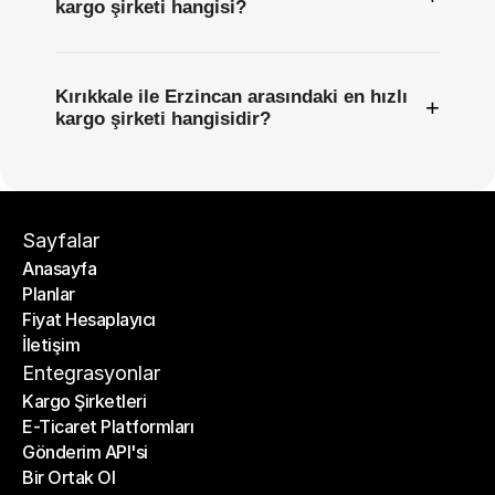
kargo şirketi hangisi?
Kırıkkale ile Erzincan arasındaki en hızlı
+
kargo şirketi hangisidir?
Sayfalar
Anasayfa
Planlar
Anasayfa
Fiyat Hesaplayıcı
Planlar
İletişim
Fiyat Hesaplayıcı
İletişim
Entegrasyonlar
Kargo Şirketleri
E-Ticaret Platformları
Kargo Şirketleri
Gönderim API'si
E-Ticaret Platformları
Bir Ortak Ol
Gönderim API'si